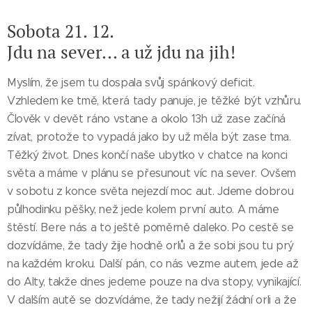
Sobota 21. 12.
Jdu na sever... a už jdu na jih!
Myslím, že jsem tu dospala svůj spánkový deficit.
Vzhledem ke tmě, která tady panuje, je těžké být vzhůru.
Člověk v devět ráno vstane a okolo 13h už zase začíná
zívat, protože to vypadá jako by už měla být zase tma.
Těžký život. Dnes končí naše ubytko v chatce na konci
světa a máme v plánu se přesunout víc na sever. Ovšem
v sobotu z konce světa nejezdí moc aut. Jdeme dobrou
půlhodinku pěšky, než jede kolem první auto. A máme
štěstí. Bere nás a to ještě poměrně daleko. Po cestě se
dozvídáme, že tady žije hodně orlů a že sobi jsou tu prý
na každém kroku. Další pán, co nás vezme autem, jede až
do Alty, takže dnes jedeme pouze na dva stopy, vynikající.
V dalším autě se dozvídáme, že tady nežijí žádní orli a že