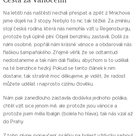
Na letišti nás naštěstí nechali přespat a zpět z Mnichova
jsme dojeli na 3 stopy. Nebylo to nic tak těžké. Za zmínku
stojí česká rodina, která nás nemohla vzít u Regensburgu,
protože byli úplně plní. Objeli benzínku, zastavili. Došli za
námi osobně, popřáli nám krásné vánoce a obdarovali nás
flaškou šampaňského. Zřejmě věřili, že se odtamtud
nedostaneme a tak nám dali flašku, abychom si to udělali
na té benzínce hezký. Pokud se tento článek k nim
dostane, tak strašně moc děkujeme, je vidět, že radost
můžete udělat i naprosto cizímu člověku.
Nám pak zanedlouho zastavila dodávka jednoho poláka,
chtěl vzít sice jenom mě, ale protože jsou vánoce a
protože jsem měla Ibalgin (bolela ho hlava), tak nás vzal až
do Prahy.
Z toho plyne ponaučení, prášky na bolest vždycky sebou!