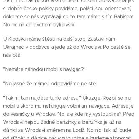
2 km, než nás někdo vezme. Jsem celkem překvapená, jak
si dobře česko-polsky povídáme, poláci jsou orientovaní,
dokonce se nás vyptávají, co to tam máme s tím Babišem.
No nic na co bychom byli pyšní...
U Klodska máme štěstí na delší stop. Zastaví nám
Ukrajinec v dodávce a jede až do Wroclavi. Po cestě se
nás ptá:
"Nemáte náhodou mobil s navigací?"
"No jasně že máme." odpovídáme nejistě.
"Tak mi tam najděte tuhle adresu." Ukazuje. Rozbil se mu
mobil a skoro mu nefunguje volání ani navigace. Adresa je
do vesničky u Wroclavi. No, ale kde my vystoupíme? Před
Wroclaví nejsou žádné benzínky a benzínka je až na
dálnici za Wroclaví směrem na Lodž. No nic, tak až bude
od sjíždět z dálnice, tak vystoupíme a budeme stopovat