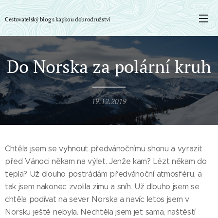
Cestovatelský blog s
kapkou
dobrodružství
Do Norska za polární kruh
19.12.2019
Chtěla jsem se vyhnout předvánočnímu shonu a vyrazit
před Vánoci někam na výlet. Jenže kam? Lézt někam do
tepla? Už dlouho postrádám předvánoční atmosféru, a
tak jsem nakonec zvolila zimu a sníh. Už dlouho jsem se
chtěla podívat na sever Norska a navíc letos jsem v
Norsku ještě nebyla. Nechtěla jsem jet sama, naštěstí