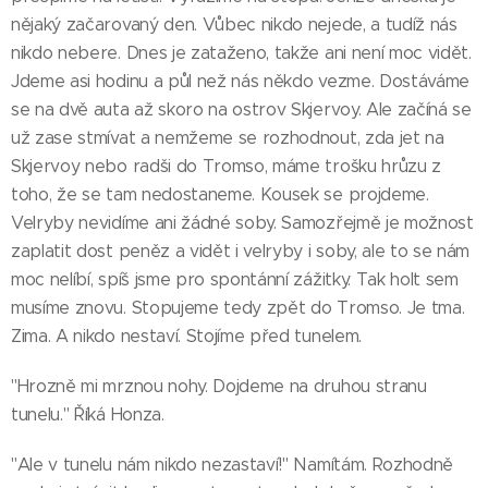
nějaký začarovaný den. Vůbec nikdo nejede, a tudíž nás
nikdo nebere. Dnes je zataženo, takže ani není moc vidět.
Jdeme asi hodinu a půl než nás někdo vezme. Dostáváme
se na dvě auta až skoro na ostrov Skjervoy. Ale začíná se
už zase stmívat a nemžeme se rozhodnout, zda jet na
Skjervoy nebo radši do Tromso, máme trošku hrůzu z
toho, že se tam nedostaneme. Kousek se projdeme.
Velryby nevidíme ani žádné soby. Samozřejmě je možnost
zaplatit dost peněz a vidět i velryby i soby, ale to se nám
moc nelíbí, spíš jsme pro spontánní zážitky. Tak holt sem
musíme znovu. Stopujeme tedy zpět do Tromso. Je tma.
Zima. A nikdo nestaví. Stojíme před tunelem.
"Hrozně mi mrznou nohy. Dojdeme na druhou stranu
tunelu." Říká Honza.
"Ale v tunelu nám nikdo nezastaví!" Namítám. Rozhodně