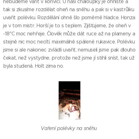
nebudeme vařit v konvici. U naší chaloupky je ohniště a
tak si zkusíme rozdělat oheň na sněhu a pak si v kastrůlku
uvařit polévku. Rozdělání ohně šlo poměrně hladce. Honza
je v tom mistr. Horší je to s teplem. Zjišťujeme, že oheň v
-18°C moc nehřeje. Člověk může dát ruce až na plameny a
stejně nic moc necítí, maximálně spálené rukavice. Polévku
jsme si ale nakonec zvládli uvařit, nemuseli jsme pak dlouho
čekat, než vystydne, protože než jsme jí stihli sníst, tak už
byla studená. Holt zima no.
Vaření polévky na sněhu