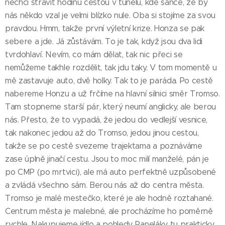
nechci strávit hodinu cestou v tunelu, kde šance, že by
nás někdo vzal je velmi blízko nule. Oba si stojíme za svou
pravdou. Hmm, takže první výletní krize. Honza se pak
sebere a jde. Já zůstávám. To je tak, když jsou dva lidi
tvrdohlaví. Nevím, co mám dělat, tak nic přeci se
nemůžeme takhle rozdělit, tak jdu taky. V tom momentě u
mě zastavuje auto, dvě holky. Tak to je paráda. Po cestě
nabereme Honzu a už frčíme na hlavní silnici směr Tromso.
Tam stopneme starší pár, který neumí anglicky, ale berou
nás. Přesto, že to vypadá, že jedou do vedlejší vesnice,
tak nakonec jedou až do Tromso, jedou jinou cestou,
takže se po cestě svezeme trajektama a poznáváme
zase úplně jinačí cestu. Jsou to moc milí manželé, pán je
po CMP (po mrtvici), ale má auto perfektně uzpůsobené
a zvládá všechno sám. Berou nás až do centra města.
Tromso je malé mestečko, které je ale hodně roztahané.
Centrum města je malebné, ale procházíme ho poměrně
rychle. Nakupujeme jídlo a pohledy. Paneláky tu prakticky