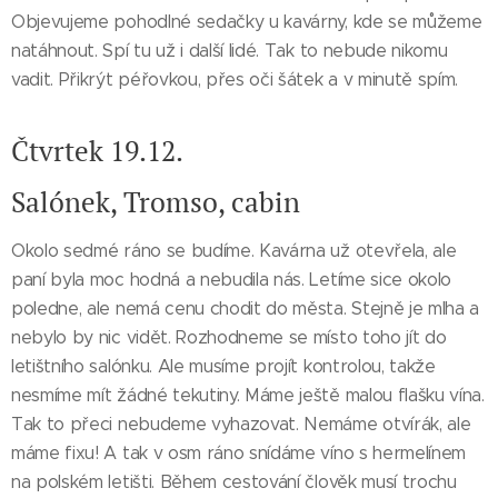
Objevujeme pohodlné sedačky u kavárny, kde se můžeme
natáhnout. Spí tu už i další lidé. Tak to nebude nikomu
vadit. Přikrýt péřovkou, přes oči šátek a v minutě spím.
Čtvrtek 19.12.
Salónek, Tromso, cabin
Okolo sedmé ráno se budíme. Kavárna už otevřela, ale
paní byla moc hodná a nebudila nás. Letíme sice okolo
poledne, ale nemá cenu chodit do města. Stejně je mlha a
nebylo by nic vidět. Rozhodneme se místo toho jít do
letištního salónku. Ale musíme projít kontrolou, takže
nesmíme mít žádné tekutiny. Máme ještě malou flašku vína.
Tak to přeci nebudeme vyhazovat. Nemáme otvírák, ale
máme fixu! A tak v osm ráno snídáme víno s hermelínem
na polském letišti. Během cestování člověk musí trochu