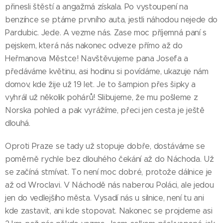
přinesli štěstí a angažmá získala. Po vystoupení na
benzínce se ptáme prvního auta, jestli náhodou nejede do
Pardubic. Jede. A vezme nás. Zase moc příjemná paní s
pejskem, která nás nakonec odveze přímo až do
Heřmanova Městce! Navštěvujeme pana Josefa a
předáváme květinu, asi hodinu si povídáme, ukazuje nám
domov, kde žije už 19 let. Je to šampion přes šipky a
vyhrál už několik pohárů! Slibujeme, že mu pošleme z
Norska pohled a pak vyrážíme, přeci jen cesta je ještě
dlouhá.
Oproti Praze se tady už stopuje dobře, dostáváme se
poměrně rychle bez dlouhého čekání až do Náchoda. Už
se začíná stmívat. To není moc dobré, protože dálnice je
až od Wroclavi. V Náchodě nás naberou Poláci, ale jedou
jen do vedlejšího města. Vysadí nás u silnice, není tu ani
kde zastavit, ani kde stopovat. Nakonec se projdeme asi