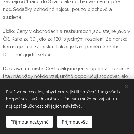
zavírají od 1 ráno do 3 ráno, ale nechají vás uvnitř přes
noc. Sedačky pohodlné nejsou, pouze plechové a
studené.
Jídlo:
Ceny v obchodech a restauracích jsou stejné jako v
ČR. Kafe za 39, jídlo za 120, s jediným rozdílem, že norská
koruna je cca 3x česká. Takže je tam poměrně draho.
Doporučuji jídlo sebou.
Doprava na místě:
Cestovali jsme jen stopem v prosinci a
i tak nás vždy někdo vzal, určitě doporučuji stopovat, ale
jezdí tam i dálkové autobusy př. Tromso-Alta.
Používáme cookies, abychom zajistili správné fungování a
bezpečnost našich stránek. Tím vám můžeme zajistit tu
Počasí:
V prosinci byla zima a sníh, teplota okolo -2°C -
nejlepší zkušenost při jejich návštěvě.
(-20°C). Ve vnitrozemí byla větší zima u moře okolo
Tromso okolo -2°C. Čím víc na sever, tím větší zima. Od 21.
Přijmout nezbytné
Přijmout vše
11. do 21. 1. Tam nesvítí sluníčko vůbec. V prosinci bylo