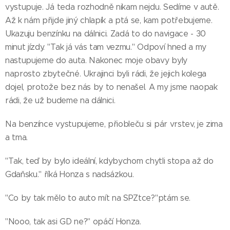
vystupuje. Já teda rozhodně nikam nejdu. Sedíme v autě.
Až k nám přijde jiný chlapík a ptá se, kam potřebujeme.
Ukazuju benzínku na dálnici. Zadá to do navigace - 30
minut jízdy. "Tak já vás tam vezmu." Odpoví hned a my
nastupujeme do auta. Nakonec moje obavy byly
naprosto zbytečné. Ukrajinci byli rádi, že jejich kolega
dojel, protože bez nás by to nenašel. A my jsme naopak
rádi, že už budeme na dálnici.
Na benzínce vystupujeme, přiobleču si pár vrstev, je zima
a tma.
"Tak, teď by bylo ideální, kdybychom chytli stopa až do
Gdaňsku." říká Honza s nadsázkou.
"Co by tak mělo to auto mít na SPZtce?"ptám se.
"Nooo, tak asi GD ne?" opáčí Honza.