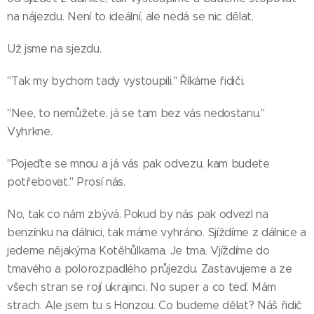
na nájezdu. Není to ideální, ale nedá se nic dělat.
Už jsme na sjezdu.
"Tak my bychom tady vystoupili." Říkáme řidiči.
"Nee, to nemůžete, já se tam bez vás nedostanu."
Vyhrkne.
"Pojeďte se mnou a já vás pak odvezu, kam budete
potřebovat." Prosí nás.
No, tak co nám zbývá. Pokud by nás pak odvezl na
benzínku na dálnici, tak máme vyhráno. Sjíždíme z dálnice a
jedeme nějakýma Kotěhůlkama. Je tma. Vjíždíme do
tmavého a polorozpadlého průjezdu. Zastavujeme a ze
všech stran se rojí ukrajinci. No super a co teď. Mám
strach. Ale jsem tu s Honzou. Co budeme dělat? Náš řidič