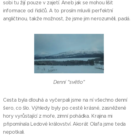
sobi tu žijí pouze v zajetí. Aneb jak se mohou lišit
informace od řidičů. A to prosím mluvili perfektní
angličtinou, takže možnost, že jsme jim nerozuměli, padá.
Denní "světlo"
Cesta byla dlouhá a vyčerpali jsme na ní všechno denní
šero, co šlo. Výhledy byly po cestě krásné, zasněžené
hory vyrůstající z moře, zimní pohádka. Krajina mi
připomínala Ledové království. Akorát Olafa jsme teda
nepotkali.