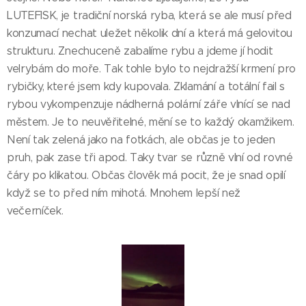
LUTEFISK, je tradiční norská ryba, která se ale musí před
konzumací nechat uležet několik dní a která má gelovitou
strukturu. Znechuceně zabalíme rybu a jdeme jí hodit
velrybám do moře. Tak tohle bylo to nejdražší krmení pro
rybičky, které jsem kdy kupovala. Zklamání a totální fail s
rybou vykompenzuje nádherná polární záře vlnící se nad
městem. Je to neuvěřitelné, mění se to každý okamžikem.
Není tak zelená jako na fotkách, ale občas je to jeden
pruh, pak zase tři apod. Taky tvar se různě vlní od rovné
čáry po klikatou. Občas člověk má pocit, že je snad opilí
když se to před ním mihotá. Mnohem lepší než
večerníček.