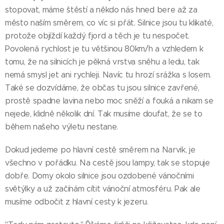
stopovat, máme štěstí a někdo nás hned bere až za
město naším směrem, co víc si přát. Silnice jsou tu klikaté,
protože objíždí každý fjord a těch je tu nespočet.
Povolená rychlost je tu většinou 80km/h a vzhledem k
tomu, že na silnicích je pěkná vrstva sněhu a ledu, tak
nemá smysl jet ani rychleji. Navíc tu hrozí srážka s losem.
Také se dozvídáme, že občas tu jsou silnice zavřené,
prostě spadne lavina nebo moc sněží a fouká a nikam se
nejede, klidně několik dní. Tak musíme doufat, že se to
během našeho výletu nestane.
Dokud jedeme po hlavní cestě směrem na Narvik, je
všechno v pořádku. Na cestě jsou lampy, tak se stopuje
dobře. Domy okolo silnice jsou ozdobené vánočními
světýlky a už začínám cítit vánoční atmosféru. Pak ale
musíme odbočit z hlavní cesty k jezeru.