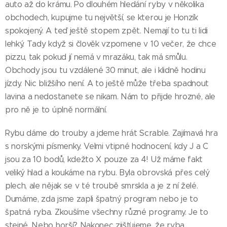
auto až do krámu. Po dlouhém hledání ryby v několika
obchodech, kupujme tu největší, se kterou je Honzík
spokojený. A teď ještě stopem zpět. Nemají to tu ti lidi
lehký. Tady když si člověk vzpomene v 10 večer, že chce
pizzu, tak pokud jí nemá v mrazáku, tak má smůlu.
Obchody jsou tu vzdálené 30 minut, ale i klidně hodinu
jízdy. Nic bližšího není. A to ještě může třeba spadnout
lavina a nedostanete se nikam. Nám to přijde hrozné, ale
pro ně je to úplně normální.
Rybu dáme do trouby a jdeme hrát Scrable. Zajímavá hra
s norskými písmenky. Velmi vtipné hodnocení, kdy J a C
jsou za 10 bodů, kdežto X pouze za 4! Už máme fakt
veliký hlad a koukáme na rybu. Byla obrovská přes celý
plech, ale nějak se v té troubě smrskla a je z ní želé.
Dumáme, zda jsme zapli špatný program nebo je to
špatná ryba. Zkoušíme všechny různé programy. Je to
stejné. Nebo horší? Nakonec zjišťujeme, že ryba