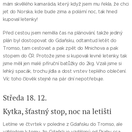
mám skvělého kamaráda, který když jsem mu řekla, že chci
jet do Norska, kde bude zima a polární noc, tak hned
kupoval letenky!
Před cestou jsem neměla čas na plánování, takže jediný
plán byl dostopovat do Gdaňsku, odtamtud letět do
Tromso, tam cestovat a pak zpět do Mnichova a pak
stopem do ČR. Protože jsme si kupovali levné letenky, tak
jsme měli jen malé příruční batůžky do 2kg. Vzali jsme si
lehký spacák, trochu jídla a dost vrstev teplého oblečení.
Víc toho člověk stejně na pár dní nepotřebuje.
Středa 18. 12.
Kytka, šťastný stop, noc na letišti
Letíme ve čtvrtek v poledne z Gdaňsku do Tromso, ale
vzhledem k tomu, že Gdaňsk je vzdálený od Prahy cca