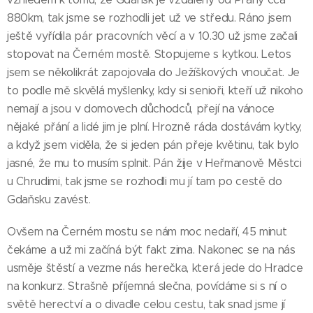
880km, tak jsme se rozhodli jet už ve středu. Ráno jsem
ještě vyřídila pár pracovních věcí a v 10.30 už jsme začali
stopovat na Černém mostě. Stopujeme s kytkou. Letos
jsem se několikrát zapojovala do Ježíškových vnoučat. Je
to podle mě skvělá myšlenky, kdy si senioři, kteří už nikoho
nemají a jsou v domovech důchodců, přejí na vánoce
nějaké přání a lidé jim je plní. Hrozně ráda dostávám kytky,
a když jsem viděla, že si jeden pán přeje květinu, tak bylo
jasné, že mu to musím splnit. Pán žije v Heřmanově Městci
u Chrudimi, tak jsme se rozhodli mu jí tam po cestě do
Gdaňsku zavést.
Ovšem na Černém mostu se nám moc nedaří, 45 minut
čekáme a už mi začíná být fakt zima. Nakonec se na nás
usměje štěstí a vezme nás herečka, která jede do Hradce
na konkurz. Strašně příjemná slečna, povídáme si s ní o
světě herectví a o divadle celou cestu, tak snad jsme jí