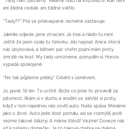
"Tady nám zastavte." Říkáme řidiči na křižovatce, kde není
ani žádná cedule, ani žádné světlo.
"Tady??" Ptá se překvapeně, nicméně zastavuje.
Jakmile odjede, jsme ztracení. Je tma a nikdo tu není.
Ještě že jsem vzala tu čelovku. Jdu napsat Anice, která
nás ubytovává, a během pár vteřin psaní mám prsty
zmrzlé na kost. My tady umrzneme, pomyslím si. Honza
vypadá spokojeně.
"No tak půjdeme pěšky." Odvětí s úsměvem.
Jo, jasně, 16 km. To určitě. Bože co jsme to provedli za
pitomost, říkám si v duchu a snažím se zahřát si prsty,
když v tom najednou nás osvítí auto. Naše spása. Máváme
jako o život. Auto jede dost pomalu, asi se rozmýšlí, jestli
vezme takové blázny. A máme štěstí! Vezme! Doveze nás
až k našemu domečku. Je to taková chatka se dvěma