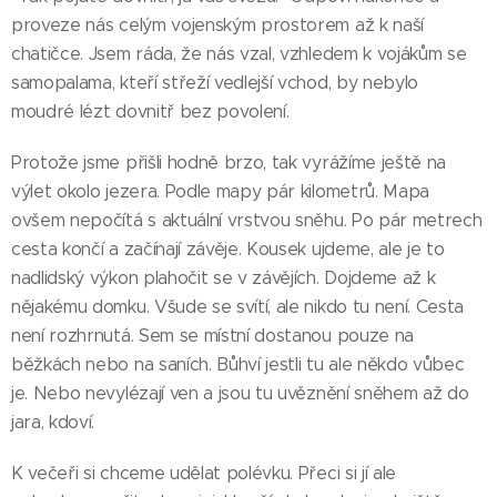
proveze nás celým vojenským prostorem až k naší
chatičce. Jsem ráda, že nás vzal, vzhledem k vojákům se
samopalama, kteří střeží vedlejší vchod, by nebylo
moudré lézt dovnitř bez povolení.
Protože jsme přišli hodně brzo, tak vyrážíme ještě na
výlet okolo jezera. Podle mapy pár kilometrů. Mapa
ovšem nepočítá s aktuální vrstvou sněhu. Po pár metrech
cesta končí a začínají závěje. Kousek ujdeme, ale je to
nadlidský výkon plahočit se v závějích. Dojdeme až k
nějakému domku. Všude se svítí, ale nikdo tu není. Cesta
není rozhrnutá. Sem se místní dostanou pouze na
běžkách nebo na saních. Bůhví jestli tu ale někdo vůbec
je. Nebo nevylézají ven a jsou tu uvěznění sněhem až do
jara, kdoví.
K večeři si chceme udělat polévku. Přeci si jí ale