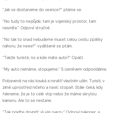
"Jak se dostaneme do vesnice?" ptáme se.
"No tudy to nepůjde, tam je vojenský prostor, tam
nesmíte." Odpoví stručně.
"No tak to snad nebudeme muset celou cestu zpátky
nahoru, že neee?" vyděšeně se ptám.
"Takže turisté, no a kde máte auto?" Opáčí.
"My auto nemáme, stopujeme." S úsměvem odpovídáme.
Pobaveně na nás kouká a nevěří vlastním uším. Turisti, v
zimě uprostřed ničeho a navíc stopaři. Stále čeká, kdy
řekneme, že je to celé vtip nebo že máme skrytou
kameru. Ale to se nestane.
"Tak pojďte dovnitř, já vás svezu." Odpoví nakonec a