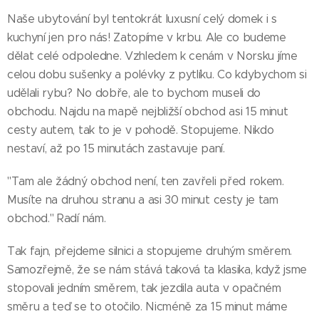
Naše ubytování byl tentokrát luxusní celý domek i s
kuchyní jen pro nás! Zatopíme v krbu. Ale co budeme
dělat celé odpoledne. Vzhledem k cenám v Norsku jíme
celou dobu sušenky a polévky z pytlíku. Co kdybychom si
udělali rybu? No dobře, ale to bychom museli do
obchodu. Najdu na mapě nejbližší obchod asi 15 minut
cesty autem, tak to je v pohodě. Stopujeme. Nikdo
nestaví, až po 15 minutách zastavuje paní.
"Tam ale žádný obchod není, ten zavřeli před rokem.
Musíte na druhou stranu a asi 30 minut cesty je tam
obchod." Radí nám.
Tak fajn, přejdeme silnici a stopujeme druhým směrem.
Samozřejmě, že se nám stává taková ta klasika, když jsme
stopovali jedním směrem, tak jezdila auta v opačném
směru a teď se to otočilo. Nicméně za 15 minut máme