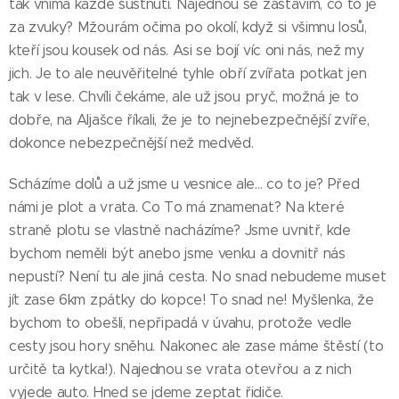
tak vnímá každé šustnutí. Najednou se zastavím, co to je
za zvuky? Mžourám očima po okolí, když si všimnu losů,
kteří jsou kousek od nás. Asi se bojí víc oni nás, než my
jich. Je to ale neuvěřitelné tyhle obří zvířata potkat jen
tak v lese. Chvíli čekáme, ale už jsou pryč, možná je to
dobře, na Aljašce říkali, že je to nejnebezpečnější zvíře,
dokonce nebezpečnější než medvěd.
Scházíme dolů a už jsme u vesnice ale... co to je? Před
námi je plot a vrata. Co To má znamenat? Na které
straně plotu se vlastně nacházíme? Jsme uvnitř, kde
bychom neměli být anebo jsme venku a dovnitř nás
nepustí? Není tu ale jiná cesta. No snad nebudeme muset
jít zase 6km zpátky do kopce! To snad ne! Myšlenka, že
bychom to obešli, nepřipadá v úvahu, protože vedle
cesty jsou hory sněhu. Nakonec ale zase máme štěstí (to
určitě ta kytka!). Najednou se vrata otevřou a z nich
vyjede auto. Hned se jdeme zeptat řidiče.