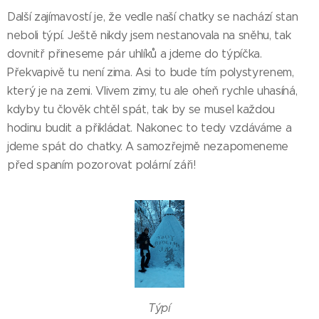
Další zajímavostí je, že vedle naší chatky se nachází stan
neboli týpí. Ještě nikdy jsem nestanovala na sněhu, tak
dovnitř přineseme pár uhlíků a jdeme do týpíčka.
Překvapivě tu není zima. Asi to bude tím polystyrenem,
který je na zemi. Vlivem zimy, tu ale oheň rychle uhasíná,
kdyby tu člověk chtěl spát, tak by se musel každou
hodinu budit a přikládat. Nakonec to tedy vzdáváme a
jdeme spát do chatky. A samozřejmě nezapomeneme
před spaním pozorovat polární záři!
Týpí