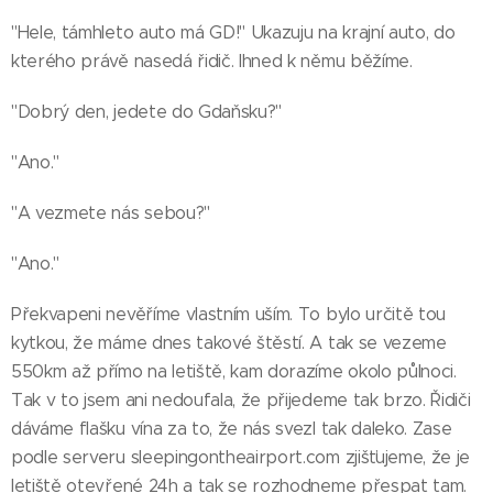
"Hele, támhleto auto má GD!" Ukazuju na krajní auto, do
kterého právě nasedá řidič. Ihned k němu běžíme.
"Dobrý den, jedete do Gdaňsku?"
"Ano."
"A vezmete nás sebou?"
"Ano."
Překvapeni nevěříme vlastním uším. To bylo určitě tou
kytkou, že máme dnes takové štěstí. A tak se vezeme
550km až přímo na letiště, kam dorazíme okolo půlnoci.
Tak v to jsem ani nedoufala, že přijedeme tak brzo. Řidiči
dáváme flašku vína za to, že nás svezl tak daleko. Zase
podle serveru sleepingontheairport.com zjišťujeme, že je
letiště otevřené 24h a tak se rozhodneme přespat tam.