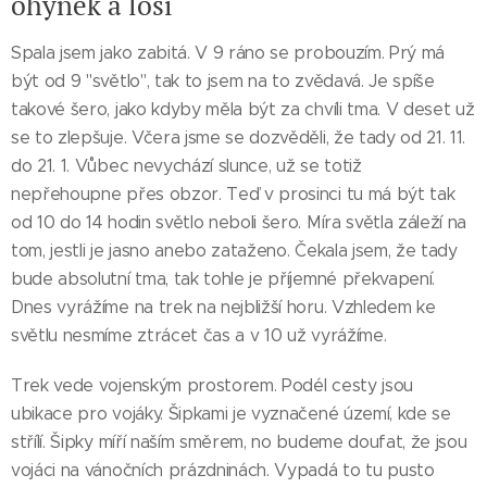
ohýnek a losi
Spala jsem jako zabitá. V 9 ráno se probouzím. Prý má
být od 9 "světlo", tak to jsem na to zvědavá. Je spíše
takové šero, jako kdyby měla být za chvíli tma. V deset už
se to zlepšuje. Včera jsme se dozvěděli, že tady od 21. 11.
do 21. 1. Vůbec nevychází slunce, už se totiž
nepřehoupne přes obzor. Teď v prosinci tu má být tak
od 10 do 14 hodin světlo neboli šero. Míra světla záleží na
tom, jestli je jasno anebo zataženo. Čekala jsem, že tady
bude absolutní tma, tak tohle je příjemné překvapení.
Dnes vyrážíme na trek na nejbližší horu. Vzhledem ke
světlu nesmíme ztrácet čas a v 10 už vyrážíme.
Trek vede vojenským prostorem. Podél cesty jsou
ubikace pro vojáky. Šipkami je vyznačené území, kde se
střílí. Šipky míří naším směrem, no budeme doufat, že jsou
vojáci na vánočních prázdninách. Vypadá to tu pusto