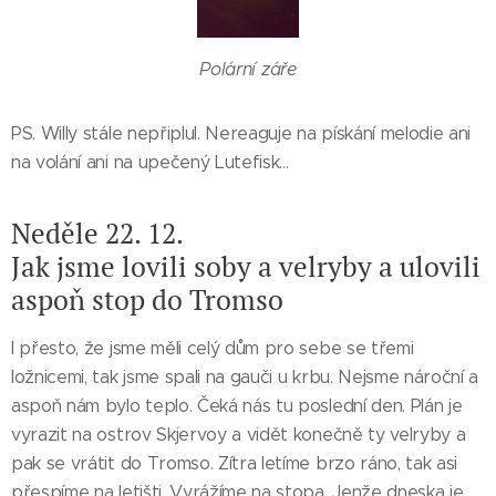
Polární záře
PS. Willy stále nepřiplul. Nereaguje na pískání melodie ani
na volání ani na upečený Lutefisk...
Neděle 22. 12.
Jak jsme lovili soby a velryby a ulovili
aspoň stop do Tromso
I přesto, že jsme měli celý dům pro sebe se třemi
ložnicemi, tak jsme spali na gauči u krbu. Nejsme nároční a
aspoň nám bylo teplo. Čeká nás tu poslední den. Plán je
vyrazit na ostrov Skjervoy a vidět konečně ty velryby a
pak se vrátit do Tromso. Zítra letíme brzo ráno, tak asi
přespíme na letišti. Vyrážíme na stopa. Jenže dneska je