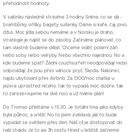
přehodnotit hodnoty.
V salónku následně strávíme 3 hodiny. Sníme, co se dá -
brambůrky, oříšky, bagety, sušenky. Dáme si kafe, čaj, pivo,
džus. Moc jídla sebou nemáme a v Norsku je draho,
strategie je najíst se do zásoby. Začínáme plánovat, co
tam vlastně budeme dělat. Chceme vidět polární záři
nebo soby nebo velryby. Nebo všechno najednou. No a
kde budeme spát? Žádní couchsurfeři neodpovídají nebo
odpovídají, že jsou přes vánoce pryč. Škoda. Nakonec
najdu ubytování přes Airbnb. Za 1300/noc chatka u
jezera uprostřed ničeho, tak to vypadá moc dobře, tak
to zarezervujeme na dvě noci a už máme plán!
Do Tromso přilétáme v 15:30. Je totální tma, jako kdyby
byla půlnoc, a sněží. No to jsem zvědavá, jak to bude
vypadat se světlem přes den. Náš cíl je dostopovat do
naší chajdy. Je to asi 3h cesty. Hned u letiště začneme