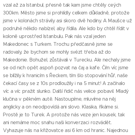
vzal až za Istanbul, přesně tak kam jsme chtěly ceých
300km. Město jsme si prohlídly celkem důkladně, protože
jsme v kolonách strávily asi skoro dvě hodiny. A Maušce už
podruhé někdo nabízel, aby řídila. Ale kdo by chtěl řídit v
koloně uprostřed Istanbulu. Pak nás vzal jeden
Makedonec s Turkem. Trochu předčasně jsme se
radovaly, že bychom se mohly svézt třeba až do
Makedonie. Bohužel, zůstávali v Turecku. Ale nechaly jsme
se od nich opět aspoň pozvat na čaj a kafe. Čím víc jsme
se blížily k hranicím s Řeckem, tím šlo stopování hůř, naše
čekací časy se z 10s prodloužily i na 5 minut! A začínalo
víc a víc pražit slunko. Další řidič nás velice pobavil. Mladý
klučina v pěkném autě. Nastoupíme, mluvíme na něj
anglicky a on neodpovídá ani slovo. Klasika, říkáme si.
Prostě je to Turek. A protože nás veze jen kousek, tak
ani nemáme moc snahu naši konverzaci rozvádět.
Vyhazuje nás na křižovatce asi 6 km od hranic. Najednou