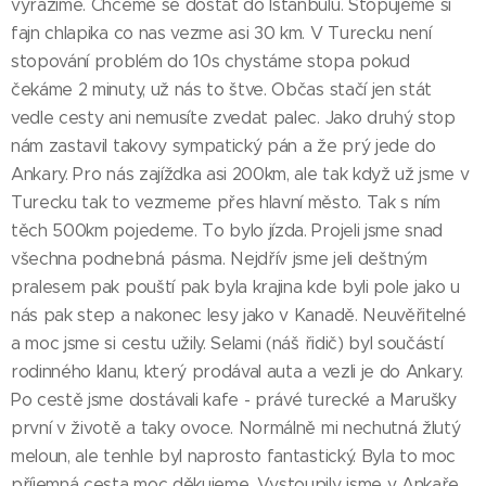
vyrážíme. Chceme se dostat do Istanbulu. Stopujeme si
fajn chlapika co nas vezme asi 30 km. V Turecku není
stopování problém do 10s chystáme stopa pokud
čekáme 2 minuty, už nás to štve. Občas stačí jen stát
vedle cesty ani nemusíte zvedat palec. Jako druhý stop
nám zastavil takovy sympatický pán a že prý jede do
Ankary. Pro nás zajíždka asi 200km, ale tak když už jsme v
Turecku tak to vezmeme přes hlavní město. Tak s ním
těch 500km pojedeme. To bylo jízda. Projeli jsme snad
všechna podnebná pásma. Nejdřív jsme jeli deštným
pralesem pak pouští pak byla krajina kde byli pole jako u
nás pak step a nakonec lesy jako v Kanadě. Neuvěřitelné
a moc jsme si cestu užily. Selami (náš řidič) byl součástí
rodinného klanu, který prodával auta a vezli je do Ankary.
Po cestě jsme dostávali kafe - právé turecké a Marušky
první v životě a taky ovoce. Normálně mi nechutná žlutý
meloun, ale tenhle byl naprosto fantastický. Byla to moc
příjemná cesta moc děkujeme. Vystoupily jsme v Ankaře