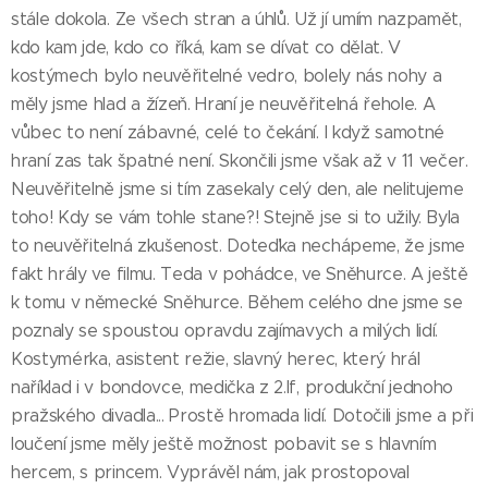
stále dokola. Ze všech stran a úhlů. Už jí umím nazpamět,
kdo kam jde, kdo co říká, kam se dívat co dělat. V
kostýmech bylo neuvěřitelné vedro, bolely nás nohy a
měly jsme hlad a žízeň. Hraní je neuvěřitelná řehole. A
vůbec to není zábavné, celé to čekání. I když samotné
hraní zas tak špatné není. Skončili jsme však až v 11 večer.
Neuvěřitelně jsme si tím zasekaly celý den, ale nelitujeme
toho! Kdy se vám tohle stane?! Stejně jse si to užily. Byla
to neuvěřitelná zkušenost. Doteďka nechápeme, že jsme
fakt hrály ve filmu. Teda v pohádce, ve Sněhurce. A ještě
k tomu v německé Sněhurce. Během celého dne jsme se
poznaly se spoustou opravdu zajímavych a milých lidí.
Kostymérka, asistent režie, slavný herec, který hrál
naříklad i v bondovce, medička z 2.lf, produkční jednoho
pražského divadla... Prostě hromada lidí. Dotočili jsme a při
loučení jsme měly ještě možnost pobavit se s hlavním
hercem, s princem. Vyprávěl nám, jak prostopoval