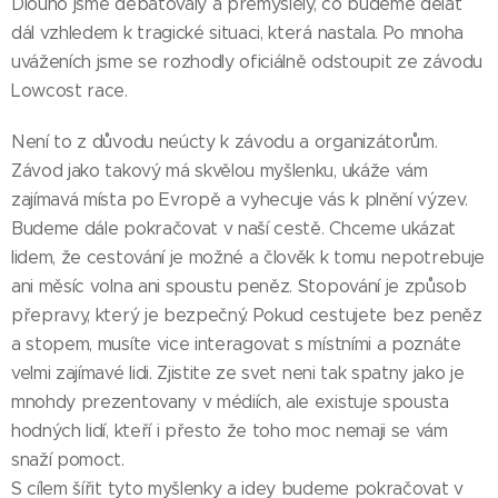
Dlouho jsme debatovaly a přemýšlely, co budeme dělat
dál vzhledem k tragické situaci, která nastala. Po mnoha
uváženích jsme se rozhodly oficiálně odstoupit ze závodu
Lowcost race.
Není to z důvodu neúcty k závodu a organizátorům.
Závod jako takový má skvělou myšlenku, ukáže vám
zajímavá místa po Evropě a vyhecuje vás k plnění výzev.
Budeme dále pokračovat v naší cestě. Chceme ukázat
lidem, že cestování je možné a člověk k tomu nepotrebuje
ani měsíc volna ani spoustu peněz. Stopování je způsob
přepravy, který je bezpečný. Pokud cestujete bez peněz
a stopem, musíte vice interagovat s místními a poznáte
velmi zajímavé lidi. Zjistite ze svet neni tak spatny jako je
mnohdy prezentovany v médiích, ale existuje spousta
hodných lidí, kteří i přesto že toho moc nemaji se vám
snaží pomoct.
S cílem šířit tyto myšlenky a idey budeme pokračovat v