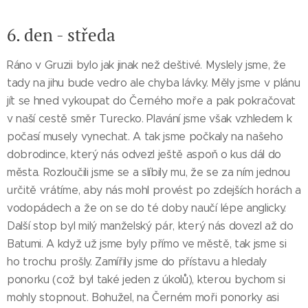
6. den - středa
Ráno v Gruzii bylo jak jinak než deštivé. Myslely jsme, že
tady na jihu bude vedro ale chyba lávky. Měly jsme v plánu
jít se hned vykoupat do Černého moře a pak pokračovat
v naší cestě směr Turecko. Plavání jsme však vzhledem k
počasí musely vynechat. A tak jsme počkaly na našeho
dobrodince, který nás odvezl ještě aspoň o kus dál do
města. Rozloučili jsme se a slíbily mu, že se za ním jednou
určitě vrátíme, aby nás mohl provést po zdejších horách a
vodopádech a že on se do té doby naučí lépe anglicky.
Další stop byl milý manželský pár, který nás dovezl až do
Batumi. A když už jsme byly přímo ve městě, tak jsme si
ho trochu prošly. Zamířily jsme do přístavu a hledaly
ponorku (což byl také jeden z úkolů), kterou bychom si
mohly stopnout. Bohužel, na Černém moři ponorky asi