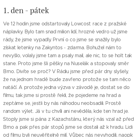
1. den - pátek
Ve 12 hodin jsme odstartovaly Lowcost race z pražské
náplavky. Bylo tam snad milion lidí, hrozné vedro už jsme
rády, že jsme vypadly. První o co jsme se snažily bylo
získat letenky na Zakyntos - zdarma. Bohužel nám to
nevyšlo, volaly jsme tam a psaly mail, ale nic, to se holt tak
stane. Proto jsme šli pěšky na Nuselák a stopovaly směr
Brno. Divíte se proč? V Rádiu jsme před pár dny slyšely,
že na jednom hradě bude zavřeno protože se tam něco
natáčí. A protože jedna výzva v závodě je, dostat se do
filmu, tak jsme si prostě řekli, že pojedeme na hrad a
zeptáme se, jestli by nás náhodou neobsadili. Prostě
random výlet. Já v tu chvíli ani nevěděla, kde ten hrad je.
Stoply jsme si pána z Kazachstánu, který nás vzal až před
Brno a pak přes pár stopů jsme se dostali až k hradu. Lidi
od filmu byli neuvěřitelně milí. Vůbec nás nevyhodili, naopk