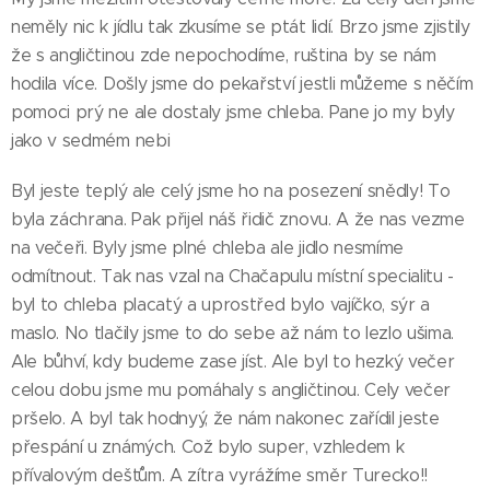
neměly nic k jídlu tak zkusíme se ptát lidí. Brzo jsme zjistily
že s angličtinou zde nepochodíme, ruština by se nám
hodila více. Došly jsme do pekařství jestli můžeme s něčím
pomoci prý ne ale dostaly jsme chleba. Pane jo my byly
jako v sedmém nebi
Byl jeste teplý ale celý jsme ho na posezení snědly! To
byla záchrana. Pak přijel náš řidič znovu. A že nas vezme
na večeři. Byly jsme plné chleba ale jidlo nesmíme
odmítnout. Tak nas vzal na Chačapulu místní specialitu -
byl to chleba placatý a uprostřed bylo vajíčko, sýr a
maslo. No tlačily jsme to do sebe až nám to lezlo ušima.
Ale bůhví, kdy budeme zase jíst. Ale byl to hezký večer
celou dobu jsme mu pomáhaly s angličtinou. Cely večer
pršelo. A byl tak hodnyý, že nám nakonec zařídil jeste
přespání u známých. Což bylo super, vzhledem k
přívalovým dešťům. A zítra vyrážíme směr Turecko!!