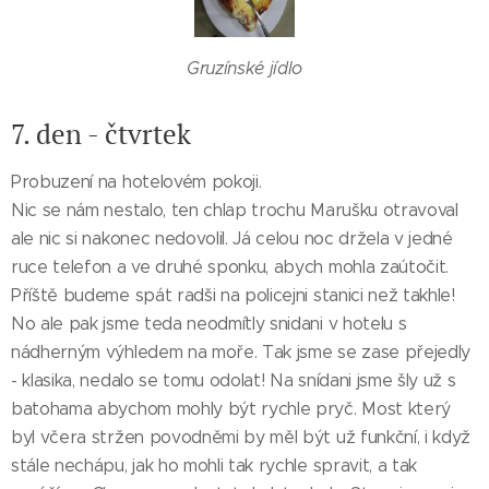
Gruzínské jídlo
7. den - čtvrtek
Probuzení na hotelovém pokoji.
Nic se nám nestalo, ten chlap trochu Marušku otravoval
ale nic si nakonec nedovolil. Já celou noc držela v jedné
ruce telefon a ve druhé sponku, abych mohla zaútočit.
Příště budeme spát radši na policejni stanici než takhle!
No ale pak jsme teda neodmítly snidani v hotelu s
nádherným výhledem na moře. Tak jsme se zase přejedly
- klasika, nedalo se tomu odolat! Na snídani jsme šly už s
batohama abychom mohly být rychle pryč. Most který
byl včera stržen povodněmi by měl být už funkční, i když
stále nechápu, jak ho mohli tak rychle spravit, a tak