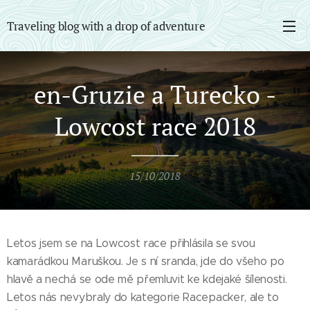
Traveling blog with a drop of adventure
en-Gruzie a Turecko -
Lowcost race 2018
15/10/2018
Letos jsem se na Lowcost race přihlásila se svou
kamarádkou Maruškou. Je s ní sranda, jde do všeho po
hlavě a nechá se ode mě přemluvit ke kdejaké šílenosti.
Letos nás nevybraly do kategorie Racepacker, ale to