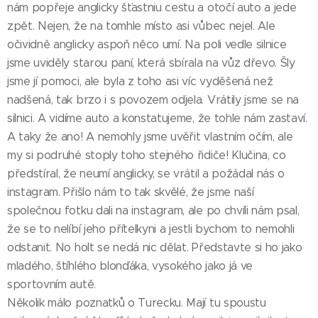
nám popřeje anglicky šťastniu cestu a otočí auto a jede
zpět. Nejen, že na tomhle místo asi vůbec nejel. Ale
očividně anglicky aspoň něco umí. Na poli vedle silnice
jsme uviděly starou paní, která sbírala na vůz dřevo. Šly
jsme jí pomoci, ale byla z toho asi víc vyděšená než
nadšená, tak brzo i s povozem odjela. Vrátily jsme se na
silnici. A vidíme auto a konstatujeme, že tohle nám zastaví.
A taky že ano! A nemohly jsme uvěřit vlastním očím, ale
my si podruhé stoply toho stejného řidiče! Klučina, co
předstíral, že neumí anglicky, se vrátil a požádal nás o
instagram. Přišlo nám to tak skvělé, že jsme naší
společnou fotku dali na instagram, ale po chvíli nám psal,
že se to nelíbí jeho přítelkyni a jestli bychom to nemohli
odstanit. No holt se nedá nic dělat. Představte si ho jako
mladého, štíhlého blonďáka, vysokého jako já ve
sportovním autě.
Několik málo poznatků o Turecku. Mají tu spoustu