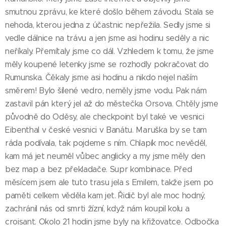
smutnou zprávu, ke které došlo během závodu. Stala se
nehoda, kterou jedna z účastnic nepřežila. Sedly jsme si
vedle dálnice na trávu a jen jsme asi hodinu seděly a nic
neříkaly. Přemítaly jsme co dál. Vzhledem k tomu, že jsme
měly koupené letenky jsme se rozhodly pokračovat do
Rumunska. Čěkaly jsme asi hodinu a nikdo nejel naším
směrem! Bylo šílené vedro, neměly jsme vodu. Pak nám
zastavil pán který jel až do městečka Orsova. Chtěly jsme
původně do Oděsy, ale checkpoint byl také ve vesnici
Eibenthal v české vesnici v Banátu. Maruška by se tam
ráda podívala, tak pojdeme s ním. Chlapík moc nevěděl,
kam má jet neuměl vůbec anglicky a my jsme měly den
bez map a bez překladače. Supr kombinace. Před
měsícem jsem ale tuto trasu jela s Emilem, takže jsem po
paměti celkem věděla kam jet. Řidič byl ale moc hodný,
zachránil nás od smrti žízní, když nám koupil kolu a
croisant. Okolo 21 hodin jsme byly na křižovatce. Odbočka