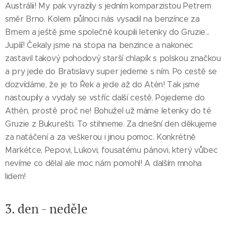
Austrálii! My pak vyrazily s jedním komparzistou Petrem
směr Brno. Kolem půlnoci nás vysadil na benzínce za
Brnem a ještě jsme společně koupili letenky do Gruzie...
Jupííí! Čekaly jsme na stopa na benzince a nakonec
zastavil takový pohodový starší chlapík s polskou značkou
a pry jede do Bratislavy super jedeme s ním. Po cestě se
dozvídáme, že je to Řek a jede až do Atén! Tak jsme
nastoupily a vydaly se vstříc další cestě. Pojedeme do
Athén, prostě proč ne! Bohužel už máme letenky do té
Gruzie z Bukurešti. To stihneme. Za dnešní den děkujeme
za natáčení a za veškerou i jinou pomoc. Konkrétně
Markétce, Pepovi, Lukovi, fousatému pánovi, který vůbec
nevíme co dělal ale moc nám pomohl! A dalším mnoha
lidem!
3. den - neděle