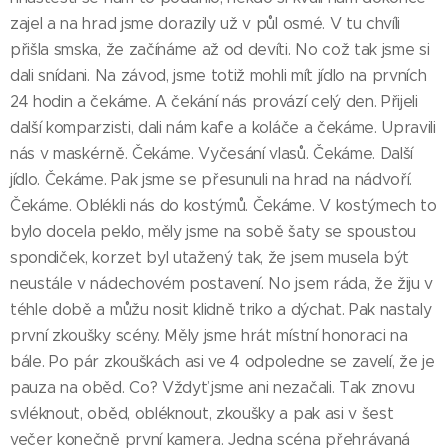
zajel a na hrad jsme dorazily už v půl osmé. V tu chvíli
přišla smska, že začínáme až od devíti. No což tak jsme si
dali snídani. Na závod, jsme totiž mohli mít jídlo na prvních
24 hodin a čekáme. A čekání nás provází celý den. Přijeli
další komparzisti, dali nám kafe a koláče a čekáme. Upravili
nás v maskérně. Čekáme. Vyčesání vlasů. Čekáme. Další
jídlo. Čekáme. Pak jsme se přesunuli na hrad na nádvoří.
Čekáme. Oblékli nás do kostýmů. Čekáme. V kostýmech to
bylo docela peklo, měly jsme na sobě šaty se spoustou
spondiček, korzet byl utažený tak, že jsem musela být
neustále v nádechovém postavení. No jsem ráda, že žiju v
téhle době a můžu nosit klidně triko a dýchat. Pak nastaly
první zkoušky scény. Měly jsme hrát místní honoraci na
bále. Po pár zkouškách asi ve 4 odpoledne se zavelí, že je
pauza na oběd. Co? Vždyť jsme ani nezačali. Tak znovu
svléknout, oběd, obléknout, zkoušky a pak asi v šest
večer konečně první kamera. Jedna scéna přehrávaná