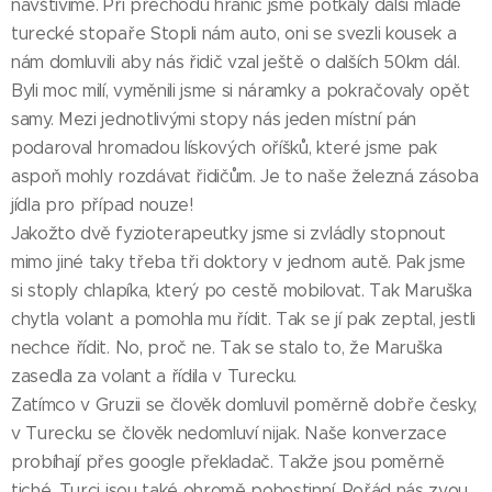
navštívíme. Při přechodu hranic jsme potkaly další mladé
turecké stopaře Stopli nám auto, oni se svezli kousek a
nám domluvili aby nás řidič vzal ještě o dalších 50km dál.
Byli moc milí, vyměnili jsme si náramky a pokračovaly opět
samy. Mezi jednotlivými stopy nás jeden místní pán
podaroval hromadou lískových oříšků, které jsme pak
aspoň mohly rozdávat řidičům. Je to naše železná zásoba
jídla pro případ nouze!
Jakožto dvě fyzioterapeutky jsme si zvládly stopnout
mimo jiné taky třeba tři doktory v jednom autě. Pak jsme
si stoply chlapíka, který po cestě mobilovat. Tak Maruška
chytla volant a pomohla mu řídit. Tak se jí pak zeptal, jestli
nechce řídit. No, proč ne. Tak se stalo to, že Maruška
zasedla za volant a řídila v Turecku.
Zatímco v Gruzii se člověk domluvil poměrně dobře česky,
v Turecku se člověk nedomluví nijak. Naše konverzace
probíhají přes google překladač. Takže jsou poměrně
tiché. Turci jsou také ohromě pohostinní. Pořád nás zvou