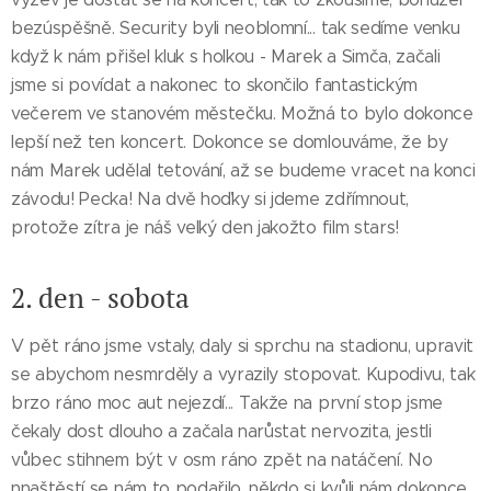
bezúspěšně. Security byli neoblomní... tak sedíme venku
když k nám přišel kluk s holkou - Marek a Simča, začali
jsme si povídat a nakonec to skončilo fantastickým
večerem ve stanovém městečku. Možná to bylo dokonce
lepší než ten koncert. Dokonce se domlouváme, že by
nám Marek udělal tetování, až se budeme vracet na konci
závodu! Pecka! Na dvě hoďky si jdeme zdřímnout,
protože zítra je náš velký den jakožto film stars!
2. den - sobota
V pět ráno jsme vstaly, daly si sprchu na stadionu, upravit
se abychom nesmrděly a vyrazily stopovat. Kupodivu, tak
brzo ráno moc aut nejezdí... Takže na první stop jsme
čekaly dost dlouho a začala narůstat nervozita, jestli
vůbec stihnem být v osm ráno zpět na natáčení. No
nnaštěstí se nám to podařilo, někdo si kvůli nám dokonce