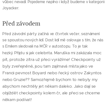
vůbec nevadí. Pojedeme naplno i když budeme v kategorii
Joyacker.
Před závodem
Před závodní párty začíná ve čtvrtek večer, seznámení
se spoustou nových lidí. Dost lidí mě oslovuje s tím, že nás
s Emilem sledovali na MČR v autostopu. To je tak
Přijdu si jak celebrita. Maruška mi zakázala moc
hezký.
pít, protože zítra už přeci vyrážíme! Checkpointy už
byly zveřejněné, jsou tam zajímavá místa jako ve
Francii pevnost Boyard nebo řecký ostrov Zakyntos
nebo Gruzie?? Samozřejmě bychom to nebyly my
abychom nechtěly jet někam daleko. Jako dají se
objíždět checkpointy kolem čr, ale přeci se chceme
někam podívat!