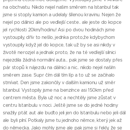
na obchvatu. Nikdo nejel našim směrem na Istanbul tak
jsme si stoply kamion a udelaly šílenou kravinu. Nejen že
nejel po dálnici ale po vedlejší ceste.. ale jeste do kopce
jel rychlosti 20km/hodinu! Asi po dvou hodinách jsme
vystoupily, dřív to nešlo, jednka proto,že kdybychom
vystoupily když jel do kopce, tak už by se asi nikdy v
životě nerozjel a jednak proto, že na té vedlejší silnici
nejezdila žádná normální auta... pak jsme se dostaly přes
pár stopů k nájezdu na dálnici a nic.. nikdo nejel naším
směrem zase. Supr čím dál tím líp a to už se začínalo
stmívat. Den jsme zakončily v dalším kamionu už směr
Istanbul. Vystopily jsme na benzínce asi 150km před
centrem města. Byla už noc a nechtěly jsme zůstat v
centru Istanbulu v noci. Ještě jsme se do jedné hodiny
snažily ptát aut ale buďto jeli jen do Istanbulu nebo jeli dál
ale byli plní. Potkaly jsme tu jednoho němce, který jek až
do německa. Jako mohly jsme ale pak jsme si řekly, že se