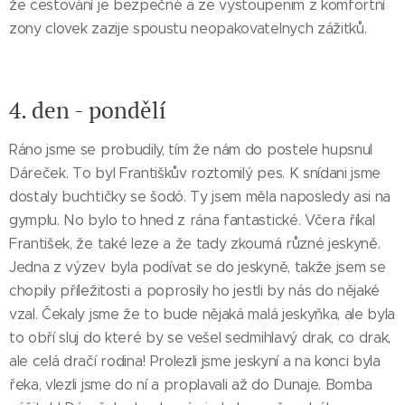
že cestování je bezpečné a ze vystoupenim z komfortní
zony clovek zazije spoustu neopakovatelnych zážitků.
4. den - pondělí
Ráno jsme se probudily, tím že nám do postele hupsnul
Dáreček. To byl Františkův roztomilý pes. K snídani jsme
dostaly buchtičky se šodó. Ty jsem měla naposledy asi na
gymplu. No bylo to hned z rána fantastické. Včera říkal
František, že také leze a že tady zkoumá různé jeskyně.
Jedna z výzev byla podívat se do jeskyně, takže jsem se
chopily příležitosti a poprosily ho jestli by nás do nějaké
vzal. Čekaly jsme že to bude nějaká malá jeskyňka, ale byla
to obří sluj do které by se vešel sedmihlavý drak, co drak,
ale celá dračí rodina! Prolezli jsme jeskyní a na konci byla
řeka, vlezli jsme do ní a proplavali až do Dunaje. Bomba