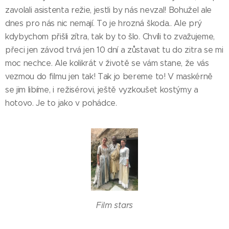
zavolali asistenta režie, jestli by nás nevzal! Bohužel ale
dnes pro nás nic nemají. To je hrozná škoda.. Ale prý
kdybychom přišli zítra, tak by to šlo. Chvíli to zvažujeme,
přeci jen závod trvá jen 10 dní a zůstavat tu do zitra se mi
moc nechce. Ale kolikrát v životě se vám stane, že vás
vezmou do filmu jen tak! Tak jo bereme to! V maskérně
se jim libíme, i režisérovi, ještě vyzkoušet kostýmy a
hotovo. Je to jako v pohádce.
Film stars