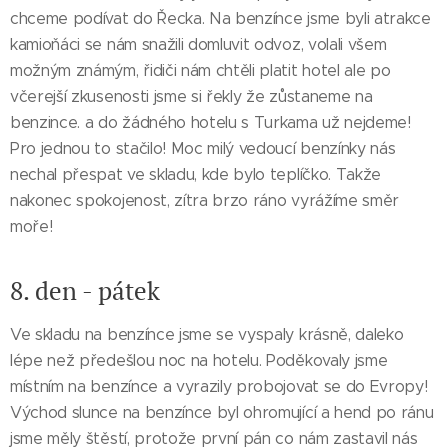
chceme podívat do Řecka. Na benzínce jsme byli atrakce
kamioňáci se nám snažili domluvit odvoz, volali všem
možným známým, řidiči nám chtěli platit hotel ale po
včerejší zkusenosti jsme si řekly že zůstaneme na
benzince. a do žádného hotelu s Turkama už nejdeme!
Pro jednou to stačilo! Moc milý vedoucí benzínky nás
nechal přespat ve skladu, kde bylo teplíčko. Takže
nakonec spokojenost, zítra brzo ráno vyrážíme směr
moře!
8. den - pátek
Ve skladu na benzínce jsme se vyspaly krásně, daleko
lépe než předešlou noc na hotelu. Poděkovaly jsme
místním na benzínce a vyrazily probojovat se do Evropy!
Východ slunce na benzínce byl ohromující a hend po ránu
jsme měly štěstí, protože první pán co nám zastavil nás