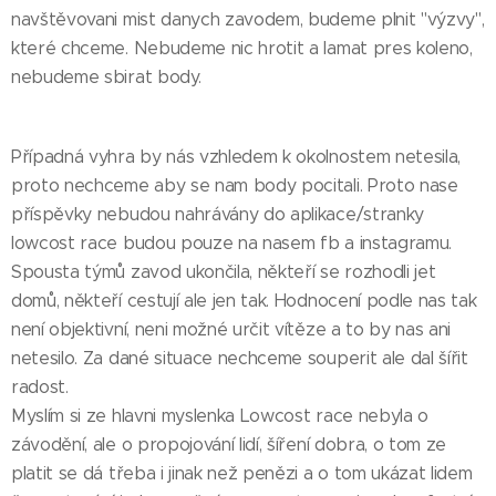
navštěvovani mist danych zavodem, budeme plnit "výzvy",
které chceme. Nebudeme nic hrotit a lamat pres koleno,
nebudeme sbirat body.
Případná vyhra by nás vzhledem k okolnostem netesila,
proto nechceme aby se nam body pocitali. Proto nase
příspěvky nebudou nahrávány do aplikace/stranky
lowcost race budou pouze na nasem fb a instagramu.
Spousta týmů zavod ukončila, někteří se rozhodli jet
domů, někteří cestují ale jen tak. Hodnocení podle nas tak
není objektivní, neni možné určit vítěze a to by nas ani
netesilo. Za dané situace nechceme souperit ale dal šířit
radost.
Myslím si ze hlavni myslenka Lowcost race nebyla o
závodění, ale o propojování lidí, šíření dobra, o tom ze
platit se dá třeba i jinak než penězi a o tom ukázat lidem