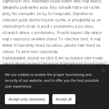
zajímavých věcí. Například všude kolem silnic mají siluety
blikajícího policejního auta. Aby odradili řidiče od rychlé
jízdy. No, nemyslím, že by to fungovalo. Zejména ve
městech jezdí všichni hrozně rychle. A předjíždějí se ze
všemožných stran. A jezdí v protisměru a po obou
stranách silnice v protisměru... Prostě mazec! Ale silnice
mají v naprosto skvělém stavu! To všechna čest. A mají
klidně tři benzínky hned za sebou.. jakože fakt hned za
sebou. To jsme moc nepobraly.
Každopádně, dostat se těch 6 km na hranice nám trvalo
pěkně dlouho možná i 20 minut. Naštěstí nás aspoň jeden
řidič, který nás nemohl vzít, podaroval ledovou vodou. Jen
We use cookies to enable the proper functioning and
tak. Turci jsou prostě neskutečně hodní a pohostinní. Na
security of our website, and to offer you the best possible
hranice nás nakonec dovezl sám jeden celník. Hranice jsme
user experience.
přešly pěšky a asi na rozloučenou jsme dostaly turecké
vlaječky, prý abychom na ně nezapomněly. Ale nechtěli
Accept only necessary
Accept all
nás pustit pěšky do meziprostoru mezi turecko-řecké
hranice, protože je to vojenský prostor, kde se pohybují