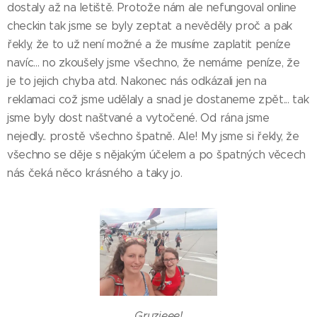
dostaly až na letiště. Protože nám ale nefungoval online
checkin tak jsme se byly zeptat a nevěděly proč a pak
řekly, že to už není možné a že musíme zaplatit peníze
navíc... no zkoušely jsme všechno, že nemáme peníze, že
je to jejich chyba atd. Nakonec nás odkázali jen na
reklamaci což jsme udělaly a snad je dostaneme zpět... tak
jsme byly dost naštvané a vytočené. Od rána jsme
nejedly.. prostě všechno špatně. Ale! My jsme si řekly, že
všechno se děje s nějakým účelem a po špatných věcech
nás čeká něco krásného a taky jo.
Gruzieee!