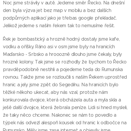
Noc jsme strávily v autě. Jedeme směr Řecko. Na dnešní
den byla výzva jet bez map v mobilu a bez dalších
podpůrných aplikací jako je třebas google překladač.
Jelikož jedeme s naším řekem tak to nemusíme řešit.
Řek je bombastický a hrozně hodný dostaly jsme kafe,
vodku a oříšky. Ráno asi v osm jsme byly na hranicích
Maďarsko - Srbsko a hrooozně dlouho jsme čekaly, byly
hrozné kolony. Tak jsme se rozhodly že bychom to Řecko
pravděpodobně nestihli a pojedeme teda do Rumunska
rovnou. Takže jsme se rozloučili s naším Řekem uprostřed
hranic a jely jsme zpět do Segedínu. Na hranicích bylo
těžké někoho ukecat, aby nás vzal, protože nám
konkurovala dvojice, která obcházela auta a myla skla a
ješě další dvojice, která žebrala peníze. Lidi si hned mysleli,
že taky něco chceme. Nakonec se nám to povedlo a
týpek nás odvezl alespoň kousek od hranic k odbočce na
Rumunsko. Měly jsme zase internet a objevily jsme