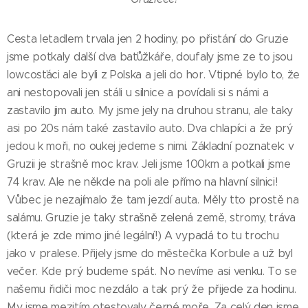
Cesta letadlem trvala jen 2 hodiny, po přistání do Gruzie
jsme potkaly další dva baťůžkáře, doufaly jsme ze to jsou
lowcosťáci ale byli z Polska a jeli do hor. Vtipné bylo to, že
ani nestopovali jen stáli u silnice a povídali si s námi a
zastavilo jim auto. My jsme jely na druhou stranu, ale taky
asi po 20s nám také zastavilo auto. Dva chlapíci a že prý
jedou k moři, no oukej jedeme s nimi. Základní poznatek: v
Gruzii je strašně moc krav. Jeli jsme 100km a potkali jsme
74 krav. Ale ne někde na poli ale přímo na hlavní silnici!
Vůbec je nezajímalo že tam jezdí auta. Měly tto prostě na
salámu. Gruzie je taky strašně zelená země, stromy, tráva
(která je zde mimo jiné legální!) A vypadá to tu trochu
jako v pralese. Přijely jsme do městečka Korbule a už byl
večer. Kde prý budeme spát. No nevíme asi venku. To se
našemu řidiči moc nezdálo a tak prý že přijede za hodinu.
My jsme mezitím otestovaly černé moře. Za celý den jsme