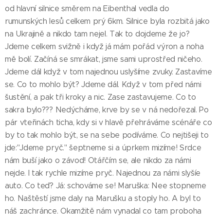
od hlavní silnice směrem na Eibenthal vedla do
rumunských lesů celkem prý 6km. Silnice byla rozbitá jako
na Ukrajině a nikdo tam nejel. Tak to dojdeme že jo?
Jdeme celkem svižně i když já mám pořád výron a noha
mě bolí. Začíná se smrákat, jsme sami uprostřed ničeho.
Jdeme dál když v tom najednou uslyšíme zvuky. Zastavíme
se. Co to mohlo být? Jdeme dál. Když v tom před námi
šustění, a pak tři kroky a nic. Zase zastavujeme. Co to
sakra bylo??? Nedýcháme, krve by se v ná nedořezal. Po
pár vteřinách ticha, kdy si v hlavě přehráváme scénáře co
by to tak mohlo být, se na sebe podíváme. Co nejtišeji to
jde:"Jdeme pryč." šeptneme si a úprkem mizíme! Srdce
nám buší jako o závod! Otářčím se, ale nikdo za námi
nejde. I tak rychle mizíme pryč. Najednou za námi slyšíe
auto. Co teď? Já: schováme se! Maruška: Nee stopneme
ho. Naštěstí jsme daly na Marušku a stoply ho. A byl to
náš zachránce. Okamžitě nám vynadal co tam proboha