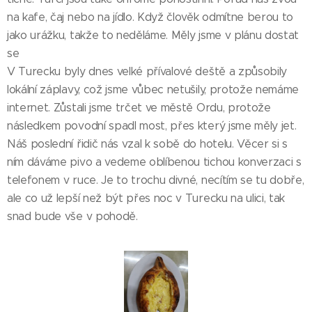
na kafe, čaj nebo na jídlo. Když člověk odmítne berou to
jako urážku, takže to neděláme. Měly jsme v plánu dostat
se
V Turecku byly dnes velké přívalové deště a způsobily
lokální záplavy, což jsme vůbec netušily, protože nemáme
internet. Zůstali jsme trčet ve městě Ordu, protože
následkem povodní spadl most, přes který jsme měly jet.
Náš poslední řidič nás vzal k sobě do hotelu. Věcer si s
ním dáváme pivo a vedeme oblíbenou tichou konverzaci s
telefonem v ruce. Je to trochu divné, necítím se tu dobře,
ale co už lepší než být přes noc v Turecku na ulici, tak
snad bude vše v pohodě.