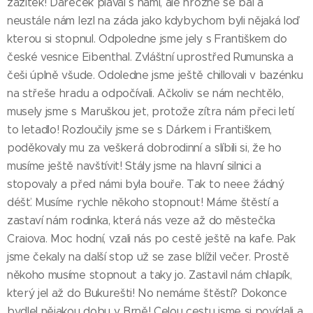
zážitek! Dáreček plaval s námi, ale hrozně se bál a
neustále nám lezl na záda jako kdybychom byli nějaká loď
kterou si stopnul. Odpoledne jsme jely s Františkem do
české vesnice Eibenthal. Zvláštní uprostřed Rumunska a
češi úplně všude. Odoledne jsme ještě chillovali v bazénku
na střeše hradu a odpočívali. Ačkoliv se nám nechtělo,
musely jsme s Maruškou jet, protože zítra nám přeci letí
to letadlo! Rozloučily jsme se s Dárkem i Františkem,
poděkovaly mu za veškerá dobrodinní a slíbili si, že ho
musíme ještě navštívit! Stály jsme na hlavní silnici a
stopovaly a před námi byla bouře. Tak to neee žádný
déšť. Musíme rychle někoho stopnout! Máme štěstí a
zastaví nám rodinka, která nás veze až do městečka
Craiova. Moc hodní, vzali nás po cestě ještě na kafe. Pak
jsme čekaly na další stop už se zase blížil večer. Prostě
někoho musíme stopnout a taky jo. Zastavil nám chlapík,
který jel až do Bukurešti! No nemáme štěstí? Dokonce
bydlel nějakou dobu v Brně! Celou cestu jsme si povídali a