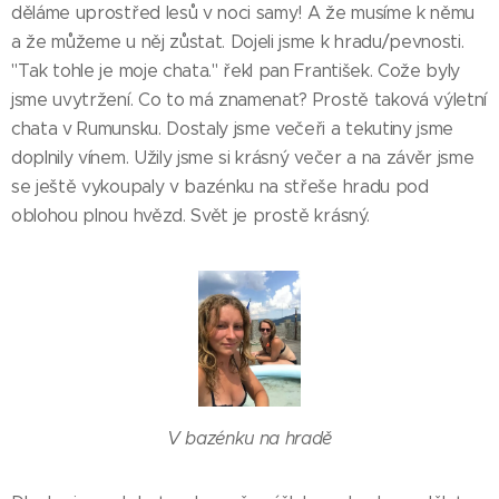
děláme uprostřed lesů v noci samy! A že musíme k němu
a že můžeme u něj zůstat. Dojeli jsme k hradu/pevnosti.
"Tak tohle je moje chata." řekl pan František. Cože byly
jsme uvytržení. Co to má znamenat? Prostě taková výletní
chata v Rumunsku. Dostaly jsme večeři a tekutiny jsme
doplnily vínem. Užily jsme si krásný večer a na závěr jsme
se ještě vykoupaly v bazénku na střeše hradu pod
oblohou plnou hvězd. Svět je prostě krásný.
V bazénku na hradě