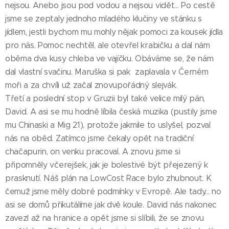
nejsou. Anebo jsou pod vodou a nejsou vidět... Po cestě
jsme se zeptaly jednoho mladého klučiny ve stánku s
jídlem, jestli bychom mu mohly nějak pomoci za kousek jídla
pro nás. Pomoc nechtěl, ale otevřel krabičku a dal nám
oběma dva kusy chleba ve vajíčku. Obáváme se, že nám
dal vlastní svačinu. Maruška si pak zaplavala v Černém
moři a za chvíli už začal znovupořádný slejvák.
Třetí a poslední stop v Gruzii byl také velice milý pán,
David. A asi se mu hodně líbila česká muzika (pustily jsme
mu Chinaski a Mig 21), protože jakmile to uslyšel, pozval
nás na oběd. Zatímco jsme čekaly opět na tradiční
chačapurin, on venku pracoval. A znovu jsme si
připomněly včerejšek, jak je bolestivé být přejezený k
prasknutí. Náš plán na LowCost Race bylo zhubnout. K
čemuž jsme měly dobré podmínky v Evropě. Ale tady... no
asi se domů přikutálíme jak dvě koule. David nás nakonec
zavezl až na hranice a opět jsme si slíbili, že se znovu