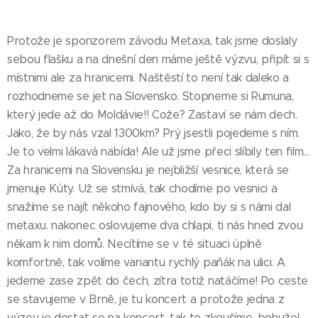
Protože je sponzorem závodu Metaxa, tak jsme doslaly
sebou flašku a na dnešní den máme ještě výzvu, připít si s
místnimi ale za hranicemi. Naštěstí to není tak daleko a
rozhodneme se jet na Slovensko. Stopneme si Rumuna,
který jede až do Moldávie!! Cože? Zastaví se nám dech.
Jako, že by nás vzal 1300km? Prý jsestli pojedeme s ním.
Je to velmi lákavá nabída! Ale už jsme přeci slíbily ten film...
Za hranicemi na Slovensku je nejbližší vesnice, která se
jmenuje Kúty. Už se stmívá, tak chodíme po vesnici a
snažíme se najít někoho fajnového, kdo by si s námi dal
metaxu. nakonec oslovujeme dva chlapi, ti nás hned zvou
někam k nim domů. Necítíme se v té situaci úplně
komfortně, tak volíme variantu rychlý paňák na ulici. A
jedeme zase zpět do čech, zítra totiž natáčíme! Po ceste
se stavujeme v Brně, je tu koncert a protože jedna z
výzev je dostat se na koncert, tak to zkoušíme, bohužel