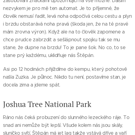
zásobováni značkami upozorňující na vše možné. Dalším
nezvykem je pro mě ten automat. Je to příjemné, že
člověk nemusí řadit, levá noha odpočívá celou cestu a plyn
i brzdu obstarává noha pravá (škoda jen, že na té pravé
mám zrovna výron). Když ale na to člověk zapomene a
chce prudce zabrzdit a sešlápnout spojku tak se mu
stane, že dupne na brzdu! To je pane šok. No co, to se
stane prý každému, uklidňuje nás Štěpán.
Asi po 12 hodinách přijíždíme do kempu, který pohotově
našla Zuzka. Je půlnoc. Nikdo tu není, postavíme stan, je
docela zima a jdeme spát.
Joshua Tree National Park
Ráno nás čeká probuzení do slunného lezeckého ráje. To
snad ani nemůže být lepší. Všude kolem nás jsou skály,
sluníčko svítí, Štěpán má jet lag takže vstává dříve a vaří