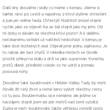
Další dny zkoušíme i skály co máme v kempu. Jdeme si
takhle ráno po cestě a najednou z křoví slyšíme chřestění
a pak jen vidíme hada. Chřestýš! Naštěstí zmizel stejně
rychle, jako se objevil! Asi se bál stejně jako my jeho. Od
té doby si dávám na všechna křoví pozor! A k dalšímu
nečekanému setkání už naštěstí nedochází. V kempu je
také dost lezitelných skal. Objevili jsme jednu zajímavou. Je
to raibas ale bez chytů. V několika místech se člověk
prostě přilepí na skálu a drží se jako superman. Konečky
prstů, dlaně, předloktí cokoliv co ho udrží a pomalu
posouvá nohy.
Zkoušíme také bouldrování v Hidden Valley. Tady by mohl
člověk žít celý život a nemá šanci vylézt všechny cesty,
co tu jsou. Bouldermatku sice nemáme, ale jistíme se
navzájem, stejně jsem asi pár metrů nad zemí vybátá.
Zuzka je mistr bouldrování, takže většinou vymýšlí cesty,