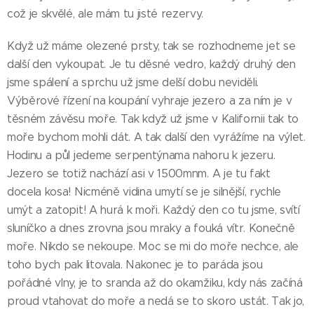
což je skvělé, ale mám tu jisté rezervy.
Když už máme olezené prsty, tak se rozhodneme jet se
další den vykoupat. Je tu děsné vedro, každý druhý den
jsme spálení a sprchu už jsme delší dobu neviděli.
Výběrové řízení na koupání vyhraje jezero a za ním je v
těsném závěsu moře. Tak když už jsme v Kalifornii tak to
moře bychom mohli dát. A tak další den vyrážíme na výlet.
Hodinu a půl jedeme serpentýnama nahoru k jezeru.
Jezero se totiž nachází asi v 1500mnm. A je tu fakt
docela kosa! Nicméně vidina umytí se je silnější, rychle
umýt a zatopit! A hurá k moři. Každý den co tu jsme, svítí
sluníčko a dnes zrovna jsou mraky a fouká vítr. Konečně
moře. Nikdo se nekoupe. Moc se mi do moře nechce, ale
toho bych pak litovala. Nakonec je to paráda jsou
pořádné vlny, je to sranda až do okamžiku, kdy nás začíná
proud vtahovat do moře a nedá se to skoro ustát. Tak jo,