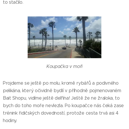
to stačilo.
Koupačka v moři
Projdeme se ještě po molu, kromě rybářů a podivného
pelikána, který očividně bydlí v příhodně pojmenovaném
Bait Shopu, vidíme ještě delfína! Ještě že ne žraloka, to
bych do toho moře nevlezla. Po koupačce nás čeká zase
trénink řidičských dovedností, protože cesta trvá asi 4
hodiny.