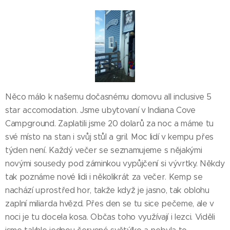
Něco málo k našemu dočasnému domovu all inclusive 5
star accomodation. Jsme ubytovaní v Indiana Cove
Campground. Zaplatili jsme 20 dolarů za noc a máme tu
své místo na stan i svůj stůl a gril. Moc lidí v kempu přes
týden není. Každý večer se seznamujeme s nějakými
novými sousedy pod záminkou vypůjčení si vývrtky. Někdy
tak poznáme nové lidi i několikrát za večer. Kemp se
nachází uprostřed hor, takže když je jasno, tak oblohu
zaplní miliarda hvězd. Přes den se tu sice pečeme, ale v
noci je tu docela kosa. Občas toho využívají i lezci. Viděli