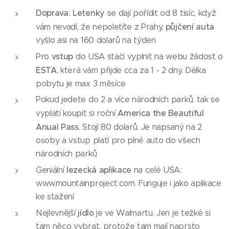
Doprava: Letenky
se dají pořídit od 8 tisíc, když
půjčení auta
vám nevadí, že nepoletíte z Prahy,
vyšlo asi na 160 dolarů na týden
vstup
Pro
do USA stačí vyplnit na webu žádost o
ESTA
, která vám přijde cca za 1 - 2 dny. Délka
pobytu je max 3 měsíce
Pokud jedete do 2 a více národních parků, tak se
America the Beautiful
vyplatí koupit si roční
Anual Pass
. Stojí 80 dolarů. Je napsaný na 2
osoby a vstup platí pro plné auto do všech
národních parků
lezecká aplikace
Geniální
na celé USA:
www.mountainproject.com. Funguje i jako aplikace
ke stažení
jídlo
Nejlevnější
je ve Walmartu. Jen je težké si
tam něco vybrat, protože tam mají naprsto