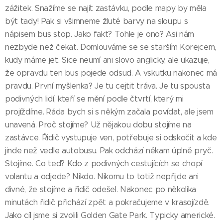
zážitek. Snažíme se najít zastávku, podle mapy by měla
být tady! Pak si všimneme žluté barvy na sloupu s
nápisem bus stop. Jako fakt? Tohle je ono? Asi nám
nezbyde než čekat. Domlouváme se se starším Korejcem,
kudy máme jet. Sice neumí ani slovo anglicky, ale ukazuje,
že opravdu ten bus pojede odsud. A vskutku nakonec má
pravdu. První myšlenka? Je tu cejtit tráva. Je tu spousta
podivných lidí, kteří se mění podle čtvrtí, který mi
projíždíme. Ráda bych si s někým začala povídat, ale jsem
unavená. Proč stojíme? Už nějakou dobu stojíme na
zastávce. Řidič vystupuje ven, potřebuje si odskočit a kde
jinde než vedle autobusu. Pak odchází někam úplně pryč.
Stojíme. Co teď? Kdo z podivných cestujících se chopí
volantu a odjede? Nikdo. Nikomu to totiž nepřijde ani
divné, že stojíme a řidič odešel. Nakonec po několika
minutách řidič přichází zpět a pokračujeme v krasojízdě.
Jako cíl jsme si zvolili Golden Gate Park. Typicky americké.