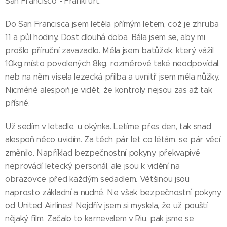
San Francisco - Frankfurt.
Do San Francisca jsem letěla přímým letem, což je zhruba
11 a půl hodiny. Dost dlouhá doba. Bála jsem se, aby mi
prošlo příruční zavazadlo. Měla jsem batůžek, který vážil
10kg místo povolených 8kg, rozměrově také neodpovídal,
neb na něm visela lezecká přilba a uvnitř jsem měla nůžky.
Nicméně alespoň je vidět, že kontroly nejsou zas až tak
přísné.
Už sedím v letadle, u okýnka. Letíme přes den, tak snad
alespoň něco uvidím. Za těch pár let co létám, se pár věcí
změnilo. Například bezpečnostní pokyny překvapivě
neprovádí letecký personál, ale jsou k vidění na
obrazovce před každým sedadlem. Většinou jsou
naprosto základní a nudné. Ne však bezpečnostní pokyny
od United Airlines! Nejdřív jsem si myslela, že už pouští
nějaký film. Začalo to karnevalem v Riu, pak jsme se