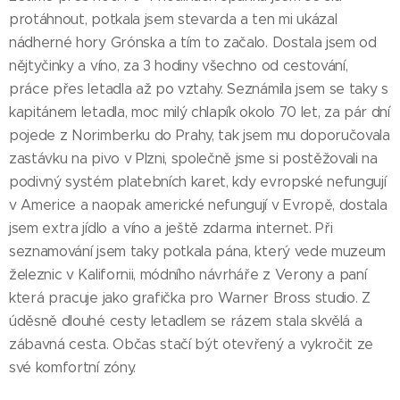
protáhnout, potkala jsem stevarda a ten mi ukázal
nádherné hory Grónska a tím to začalo. Dostala jsem od
nějtyčinky a víno, za 3 hodiny všechno od cestování,
práce přes letadla až po vztahy. Seznámila jsem se taky s
kapitánem letadla, moc milý chlapík okolo 70 let, za pár dní
pojede z Norimberku do Prahy, tak jsem mu doporučovala
zastávku na pivo v Plzni, společně jsme si postěžovali na
podivný systém platebních karet, kdy evropské nefungují
v Americe a naopak americké nefungují v Evropě, dostala
jsem extra jídlo a víno a ještě zdarma internet. Při
seznamování jsem taky potkala pána, který vede muzeum
železnic v Kalifornii, módního návrháře z Verony a paní
která pracuje jako grafička pro Warner Bross studio. Z
úděsně dlouhé cesty letadlem se rázem stala skvělá a
zábavná cesta. Občas stačí být otevřený a vykročit ze
své komfortní zóny.