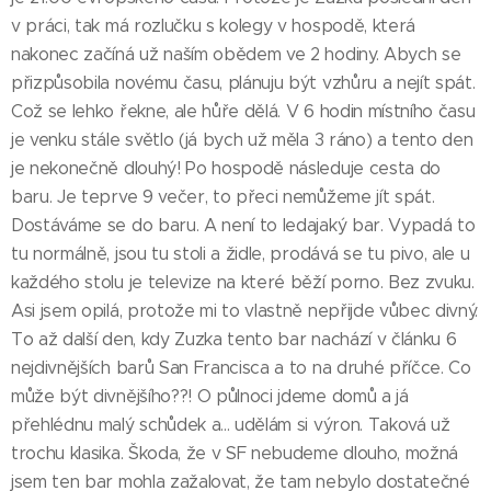
v práci, tak má rozlučku s kolegy v hospodě, která
nakonec začíná už naším obědem ve 2 hodiny. Abych se
přizpůsobila novému času, plánuju být vzhůru a nejít spát.
Což se lehko řekne, ale hůře dělá. V 6 hodin místního času
je venku stále světlo (já bych už měla 3 ráno) a tento den
je nekonečně dlouhý! Po hospodě následuje cesta do
baru. Je teprve 9 večer, to přeci nemůžeme jít spát.
Dostáváme se do baru. A není to ledajaký bar. Vypadá to
tu normálně, jsou tu stoli a židle, prodává se tu pivo, ale u
každého stolu je televize na které běží porno. Bez zvuku.
Asi jsem opilá, protože mi to vlastně nepřijde vůbec divný.
To až další den, kdy Zuzka tento bar nachází v článku 6
nejdivnějších barů San Francisca a to na druhé příčce. Co
může být divnějšího??! O půlnoci jdeme domů a já
přehlédnu malý schůdek a... udělám si výron. Taková už
trochu klasika. Škoda, že v SF nebudeme dlouho, možná
jsem ten bar mohla zažalovat, že tam nebylo dostatečné