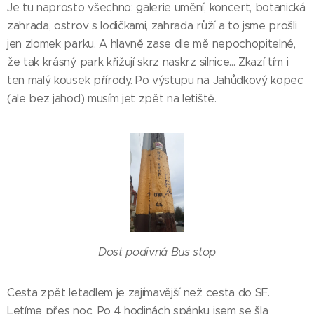
Je tu naprosto všechno: galerie umění, koncert, botanická
zahrada, ostrov s lodičkami, zahrada růží a to jsme prošli
jen zlomek parku. A hlavně zase dle mě nepochopitelné,
že tak krásný park křižují skrz naskrz silnice... Zkazí tím i
ten malý kousek přírody. Po výstupu na Jahůdkový kopec
(ale bez jahod) musím jet zpět na letiště.
Dost podivná Bus stop
Cesta zpět letadlem je zajímavější než cesta do SF.
Letíme přes noc. Po 4 hodinách spánku jsem se šla