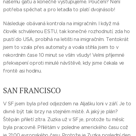
našemu gatu a konečně vystupujeme. Poučení? Není
potřeba spěchat a pro letadla to platí dvojnásob!
Následuje obávaná kontrola na imigračním. I když má
člověk schválenou ESTU, tak konečné rozhodnutí, zda ho
pustí do USA, probíhá na letišti na imigračním. Tentokrát
jsem to vzala přes automaty a voala stihla jsem to v
rekordním čase 10 minut se vším všudy! Velmi příjemné
překvapení oproti minulé návštěvě, kdy jsme čekala ve
frontě asi hodinu.
SAN FRANCISCO
V SF jsem byla před odjezdem na Aljašku loni v září. Je to
divné být tak brzy na stejném místě. A jaký je plán?
Štěpán přiletí zítra. Zuzka už v SF je, protože tu měsíc
byla pracovně. Přilétám v poledne amerického času což
je 21:00 evropského času. Protože je Zuzka poslední den