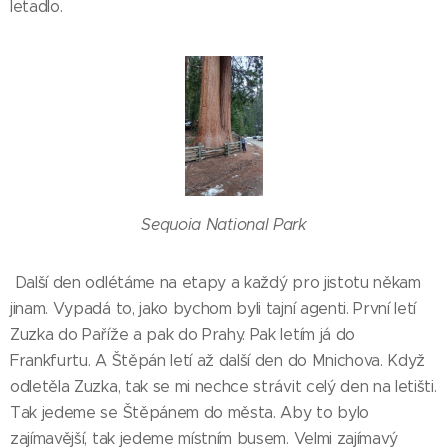
letadlo.
Sequoia National Park
Další den odlétáme na etapy a každý pro jistotu někam
jinam. Vypadá to, jako bychom byli tajní agenti. První letí
Zuzka do Paříže a pak do Prahy. Pak letím já do
Frankfurtu. A Štěpán letí až další den do Mnichova. Když
odletěla Zuzka, tak se mi nechce strávit celý den na letišti.
Tak jedeme se Štěpánem do města. Aby to bylo
zajímavější, tak jedeme místním busem. Velmi zajímavý