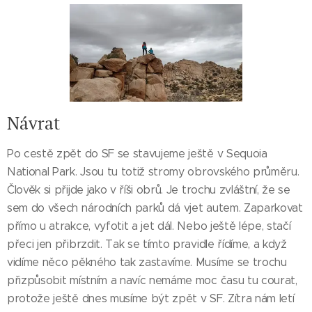
Návrat
Po cestě zpět do SF se stavujeme ještě v Sequoia
National Park. Jsou tu totiž stromy obrovského průměru.
Člověk si přijde jako v říši obrů. Je trochu zvláštní, že se
sem do všech národních parků dá vjet autem. Zaparkovat
přímo u atrakce, vyfotit a jet dál. Nebo ještě lépe, stačí
přeci jen přibrzdit. Tak se tímto pravidle řídíme, a když
vidíme něco pěkného tak zastavíme. Musíme se trochu
přizpůsobit místním a navíc nemáme moc času tu courat,
protože ještě dnes musíme být zpět v SF. Zítra nám letí