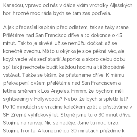
Kanadou, vpravo od nás v dálce vidím vrcholky Aljašských
hor, hrozně moc ráda bych se tam zas podívala.
A jak předesílal kapitán před odletem, tak se taky stane.
Přilétáme nad San Francisco dříve a to dokonce o 45
minut. Tak to je skvělé, už se nemůžu dočkat, až se
konečně zvednu. Místo u okýnka je sice pěkná věc, ale
když vedle vás sedí starší Japonka a skoro celou dobu
spí, tak jí nechcete budit každou hodinu a těžkopádně
vstávat. Takže se těším, že přistaneme dříve. K mému
překvapení, ovšem přelétáme nad San Franciscem a
letíme směrem k Los Angeles. Hmmm, že bychom měli
sightseeing v Hollywoodu? Nebo, že bych si spletla let?
Po 10 minutách se vracíme kolečkem zpět a přistáváme v
SF. Zřejmě vyhlídkový let. Stejně jsme tu o 30 minut dříve.
Stojíme na ranveji. Nic se neděje. Jsme tu moc brzo.
Stojíme frontu. A konečně po 30 minutách přijíždíme k