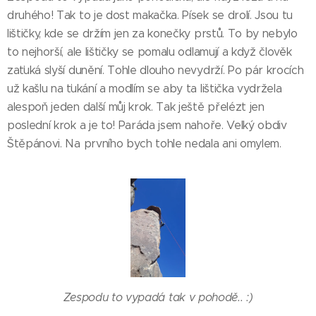
druhého! Tak to je dost makačka. Písek se drolí. Jsou tu
lištičky, kde se držím jen za konečky prstů. To by nebylo
to nejhorší, ale lištičky se pomalu odlamují a když člověk
zaťuká slyší dunění. Tohle dlouho nevydrží. Po pár krocích
už kašlu na ťukání a modlím se aby ta lištička vydržela
alespoň jeden další můj krok. Tak ještě přelézt jen
poslední krok a je to! Paráda jsem nahoře. Velký obdiv
Štěpánovi. Na prvního bych tohle nedala ani omylem.
Zespodu to vypadá tak v pohodě.. :)