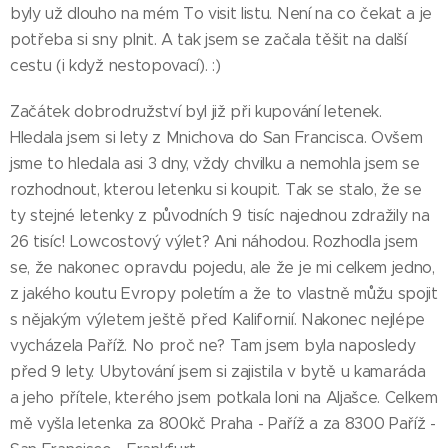
byly už dlouho na mém To visit listu. Není na co čekat a je
potřeba si sny plnit. A tak jsem se začala těšit na další
cestu (i když nestopovací). :)
Začátek dobrodružství byl již při kupování letenek.
Hledala jsem si lety z Mnichova do San Francisca. Ovšem
jsme to hledala asi 3 dny, vždy chvilku a nemohla jsem se
rozhodnout, kterou letenku si koupit. Tak se stalo, že se
ty stejné letenky z původních 9 tisíc najednou zdražily na
26 tisíc! Lowcostový výlet? Ani náhodou. Rozhodla jsem
se, že nakonec opravdu pojedu, ale že je mi celkem jedno,
z jakého koutu Evropy poletím a že to vlastně můžu spojit
s nějakým výletem ještě před Kalifornií. Nakonec nejlépe
vycházela Paříž. No proč ne? Tam jsem byla naposledy
před 9 lety. Ubytování jsem si zajistila v bytě u kamaráda
a jeho přítele, kterého jsem potkala loni na Aljašce. Celkem
mě vyšla letenka za 800kč Praha - Paříž a za 8300 Paříž -