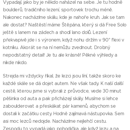
Vypadají, jako by je někdo naházel na sebe. Je tu hodně
boulderů, tradičního lezení, sportovek trochu méně.
Nakonec nacházíme skálu, kde je nahoře kruh. Jak se tam
ale dostat? Naštěstí máme Štěpána, který si dá Free Solo
ještě s lanem na zádech a shodí lano dolů. Lezení
překvapivě jde i s výronem, když nohu držím v 90° flexi v
kotníku. Akorát se na ní nemůžu zvednout. Drobný
nepodstatný detail! Je tu ale krásně! Pěkné výhledy a
nikde nikdo.
Strejda mi vždycky říkal, že lezci jsou líní, takže skoro ke
každé skále se dá dojet autem. Ne však tady. K naší další
cestě, kterou jsme si vybrali z průvodce, vede 30 minut
pěšinka od auta a pak přicházejí skály. Musíme si lehce
zaboulderovat a přeskákat pár kamenů, abychom se
dostali k začátku cesty. Hodně zajímavá nástupovka. Sem
asi moc lezců nedojde. Nacházíme nejlehčí cestu.
Zespodu to vypadá jako pohodička, ale když lezu a na