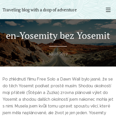
Traveling blog with a drop of adventure
en-Yosemity bez Yosemit
10/08/2019
Po zhlédnutí filmu Free Solo a Dawn Wall bylo jasné, že se
do těch Yosemit podívat prostě musím. Shodou okolností
moji přátelé (Štěpán a Zuzka) zrovna plánovali výlet do
Yosemit a shodou dalších okolností jsem nakonec mohla jet
s nimi. Musela jsem kvůli tomu upravit spoustu věcí, které
jsem měla naplánované, ale život je jen jeden. Yosemity