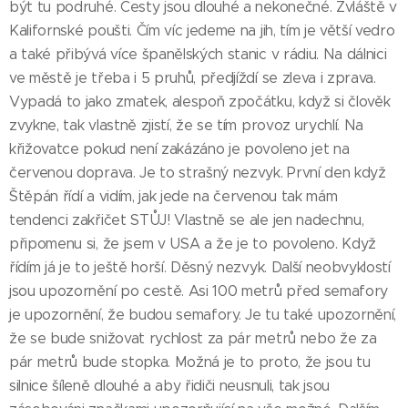
být tu podruhé. Cesty jsou dlouhé a nekonečné. Zvláště v
Kalifornské poušti. Čím víc jedeme na jih, tím je větší vedro
a také přibývá více španělských stanic v rádiu. Na dálnici
ve městě je třeba i 5 pruhů, předjíždí se zleva i zprava.
Vypadá to jako zmatek, alespoň zpočátku, když si člověk
zvykne, tak vlastně zjistí, že se tím provoz urychlí. Na
křižovatce pokud není zakázáno je povoleno jet na
červenou doprava. Je to strašný nezvyk. První den když
Štěpán řídí a vidím, jak jede na červenou tak mám
tendenci zakřičet STŮJ! Vlastně se ale jen nadechnu,
připomenu si, že jsem v USA a že je to povoleno. Když
řídím já je to ještě horší. Děsný nezvyk. Další neobvyklostí
jsou upozornění po cestě. Asi 100 metrů před semafory
je upozornění, že budou semafory. Je tu také upozornění,
že se bude snižovat rychlost za pár metrů nebo že za
pár metrů bude stopka. Možná je to proto, že jsou tu
silnice šíleně dlouhé a aby řidiči neusnuli, tak jsou