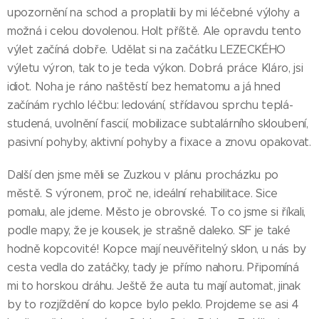
upozornění na schod a proplatili by mi léčebné výlohy a
možná i celou dovolenou. Holt příště. Ale opravdu tento
výlet začíná dobře. Udělat si na začátku LEZECKÉHO
výletu výron, tak to je teda výkon. Dobrá práce Kláro, jsi
idiot. Noha je ráno naštěstí bez hematomu a já hned
začínám rychlo léčbu: ledování, střídavou sprchu teplá-
studená, uvolnění fascií, mobilizace subtalárního skloubení,
pasivní pohyby, aktivní pohyby a fixace a znovu opakovat.
Další den jsme měli se Zuzkou v plánu procházku po
městě. S výronem, proč ne, ideální rehabilitace. Sice
pomalu, ale jdeme. Město je obrovské. To co jsme si říkali,
podle mapy, že je kousek, je strašně daleko. SF je také
hodně kopcovité! Kopce mají neuvěřitelný sklon, u nás by
cesta vedla do zatáčky, tady je přímo nahoru. Připomíná
mi to horskou dráhu. Ještě že auta tu mají automat, jinak
by to rozjíždění do kopce bylo peklo. Projdeme se asi 4