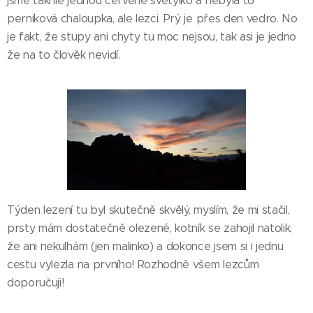
jsme takhle jednou červené světýlko a nebyla to
perníková chaloupka, ale lezci. Prý je přes den vedro. No
je fakt, že stupy ani chyty tu moc nejsou, tak asi je jedno
že na to člověk nevidí.
Týden lezení tu byl skutečně skvělý, myslím, že mi stačil,
prsty mám dostatečně olezené, kotník se zahojil natolik,
že ani nekulhám (jen malinko) a dokonce jsem si i jednu
cestu vylezla na prvního! Rozhodně všem lezcům
doporučuji!