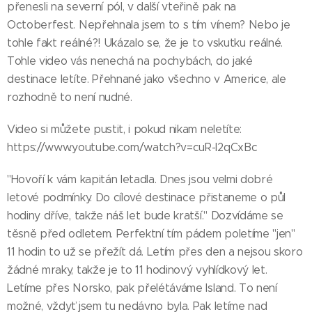
přenesli na severní pól, v další vteřině pak na
Octoberfest. Nepřehnala jsem to s tím vínem? Nebo je
tohle fakt reálné?! Ukázalo se, že je to vskutku reálné.
Tohle video vás nenechá na pochybách, do jaké
destinace letíte. Přehnané jako všechno v Americe, ale
rozhodně to není nudné.
Video si můžete pustit, i pokud nikam neletíte:
https://www.youtube.com/watch?v=cuR-l2qCxBc
"Hovoří k vám kapitán letadla. Dnes jsou velmi dobré
letové podmínky. Do cílové destinace přistaneme o půl
hodiny dříve, takže náš let bude kratší." Dozvídáme se
těsně před odletem. Perfektní tím pádem poletíme "jen"
11 hodin to už se přežít dá. Letím přes den a nejsou skoro
žádné mraky, takže je to 11 hodinový vyhlídkový let.
Letíme přes Norsko, pak přelétáváme Island. To není
možné, vždyť jsem tu nedávno byla. Pak letíme nad