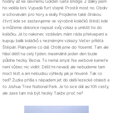
hodiny až ke slavnému Golden Gate Bridge. Z dálky jsem
ho viděla loni. Vypadá furt stejně. Prostě most no. Obdiv
si schovávám pro hory a skály. Projdeme také čínskou
čtvrť, kde se zastavujeme ve výrobně koláčků štěstí, kde
si můžeme dokonce napsat svůj vzkaz a umístit ho do
koláčku. Já to nakonec vzdávám, mám ráda překvapení a
kupuju balík koláčků s neznámými vzkazy. Večer přilétá
Štěpán. Plánujeme co dál. Chtěli jsme do Yosemit. Tam ale
hlásí déšť na celý týden, maximálně jeden den bude
půldne hezky. Bezva. To nemá smysl. Na webové kameře
není vůbec nic vidět. Déšť mi nevadí, ale nebudeme tam
moct lézt a ani nebudou výhledy jak je hnusně. Tak co
teď? Zuzka přišla s nápadem jet do další lezecké oblasti a
to Joshua Tree National Park. Je to sice dál asi 10h cesty,
ale zase tam má být hezky. Takže proč ne?