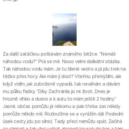
Za další zatáčkou potkávám známého běžce. "Nemáš
náhodou vodu?" Ptá se mě. Nooo velmi delikátní otázka.
Tak náhodou vodu mám. Je tu šílené vedro a já jdu trek na
těžko přes hory. Ale mám jí dost? Vteřinu přemýšlím, ale
když vidím, jak zuboženě vypadá, tak neváhám a dávám
mu půlku flašky. "Díky. Zachránila jsi mi život. Dnes je
hrozně vlhko a dusno a k autu to mám ještě 2 hodiny."
Jasně, občas pomůžu já někomu a pak třeba zas někdy
pomůže někdo mě. Rozloučíme se a vyrážím dál. Poslední
úsek cesty jdu po silnici. Tady přeci nemůžu spát. Začíná
se stmívat a tak chci vylézt alespoň kousek do hor a tam