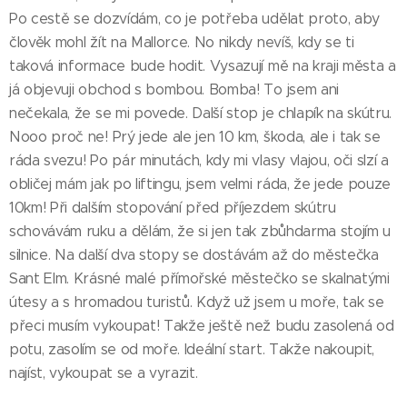
Po cestě se dozvídám, co je potřeba udělat proto, aby
člověk mohl žít na Mallorce. No nikdy nevíš, kdy se ti
taková informace bude hodit. Vysazují mě na kraji města a
já objevuji obchod s bombou. Bomba! To jsem ani
nečekala, že se mi povede. Další stop je chlapík na skútru.
Nooo proč ne! Prý jede ale jen 10 km, škoda, ale i tak se
ráda svezu! Po pár minutách, kdy mi vlasy vlajou, oči slzí a
obličej mám jak po liftingu, jsem velmi ráda, že jede pouze
10km! Při dalším stopování před příjezdem skútru
schovávám ruku a dělám, že si jen tak zbůhdarma stojím u
silnice. Na další dva stopy se dostávám až do městečka
Sant Elm. Krásné malé přímořské městečko se skalnatými
útesy a s hromadou turistů. Když už jsem u moře, tak se
přeci musím vykoupat! Takže ještě než budu zasolená od
potu, zasolím se od moře. Ideální start. Takže nakoupit,
najíst, vykoupat se a vyrazit.