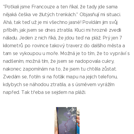
"Potkali jsme Francouze a ten říkal, že tady jde sama
nějaká češka ve žlutých trenkách." Objasňují mi situaci.
Ahá, tak teď už je mi všechno jasné! Povídám jim svůj
příběh, jak jsem se dnes ztratila. Kluci mi hrozně zvedli
náladu. Jeden z nich říká, že jdou teď na pláž. Prý jen 7
kilometrů po rovince takový traverz do dalšího města a
tam se vykoupou u moře. Možná je to tím, že to vypráví s
nadšením, možná tím, že jsem se nadopovala cukry,
nakonec zapomínám na to, že jsem tu chtěla zůstat.
Zvedám se, fotím si na foťák mapu na jejich telefonu,
kdybych se náhodou ztratila, a s úsměvem vyrážím
napřed. Tak třeba se sejdem na pláži.