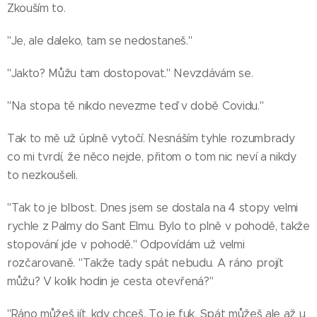
Zkouším to.
"Je, ale daleko, tam se nedostaneš."
"Jakto? Můžu tam dostopovat." Nevzdávám se.
"Na stopa tě nikdo nevezme teď v době Covidu."
Tak to mě už úplně vytočí. Nesnáším tyhle rozumbrady
co mi tvrdí, že něco nejde, přitom o tom nic neví a nikdy
to nezkoušeli.
"Tak to je blbost. Dnes jsem se dostala na 4 stopy velmi
rychle z Palmy do Sant Elmu. Bylo to plně v pohodě, takže
stopování jde v pohodě." Odpovídám už velmi
rozčarovaně. "Takže tady spát nebudu. A ráno projít
můžu? V kolik hodin je cesta otevřená?"
"Ráno můžeš jít, kdy chceš. To je fuk. Spát můžeš ale až u