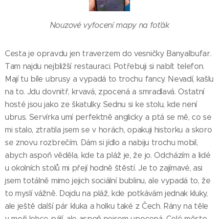
Nouzové vyfocení mapy na foťák
Cesta je opravdu jen traverzem do vesničky Banyalbufar.
Tam najdu nejbližší restauraci. Potřebuji si nabít telefon.
Mají tu bíle ubrusy a vypadá to trochu fancy. Nevadí, kašlu
na to. Jdu dovnitř, krvavá, zpocená a smradlavá. Ostatní
hosté jsou jako ze škatulky. Sednu si ke stolu, kde není
ubrus. Servírka umí perfektně anglicky a ptá se mě, co se
mi stalo, ztratila jsem se v horách, opakuji historku a skoro
se znovu rozbrečím. Dám si jídlo a nabiju trochu mobil,
abych aspoň věděla, kde ta pláž je, že jo. Odcházím a lidé
u okolních stolů mi přejí hodně štěstí. Je to zajímavé, asi
jsem totálně mimo jejich sociální bublinu, ale vypadá to, že
to myslí vážně. Dojdu na pláž, kde potkávám jednak kluky,
ale ještě další pár kluka a holku také z Čech. Rány na těle
v moři lehce pálí, ale aspoň nejsem upocená. Celé město