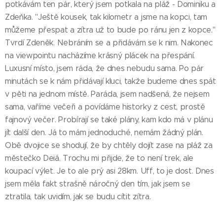
potkávám ten pár, který jsem potkala na pláž - Dominiku a
Zdeňka. "Ještě kousek, tak kilometr a jsme na kopci, tam
můžeme přespat a zítra už to bude po ránu jen z kopce."
Tvrdí Zdeněk. Nebráním se a přidávám se k nim. Nakonec
na viewpointu nacházíme krásný plácek na přespání.
Luxusní místo, jsem ráda, že dnes nebudu sama. Po pár
minutách se k nám přidávají kluci, takže budeme dnes spát
v pěti na jednom místě. Paráda, jsem nadšená, že nejsem
sama, vaříme večeři a povídáme historky z cest, prostě
fajnový večer. Probírají se také plány, kam kdo má v plánu
jít další den. Já to mám jednoduché, nemám žádný plán.
Obě dvojice se shodují, že by chtěly dojít zase na pláž za
městečko Deiá. Trochu mi přijde, že to není trek, ale
koupací výlet. Je to ale prý asi 28km. Uff, to je dost. Dnes
jsem měla fakt strašně náročný den tím, jak jsem se
ztratila, tak uvidím, jak se budu cítit zítra.