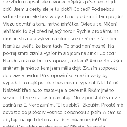
nezvládnu napsat, ale nakonec nějaký způsobem dojdu
dolů. Jsem u cesty, ale je tu plot?! Co teď? Pod sebou
vidím strouhu, ale bez vody a tunel pod silnicí, tam projdu!
Vlezu dovnitř a tam... mrtvá jehňátka. Oklepu se. Mlčení
jehňátek, to byl přeci nějaký horor. Rychle proběhnu na
druhou stranu a vylezu na silnici. Rozbrečím se štěstím.
Nemůžu uvěřit, že jsem tady. To snad není možné. Na
pokraji smrti žízní a vysílením ale jsem na silnici. Co teď?
Neujdu ani krok, budu stopovat, ale kam? Ani nevím jakým
směrem je město, kam jsem měla dojít. Zkusím stopovat
doprava a uvidím. Při stopování se snažím vždycky
vypadat co nejlépe, ale dnes musím vypadat fakt bídně.
Naštěstí třetí auto zastavuje a bere mě. Říkám jméno
vesnice, které si z části pamatuju. No v podstatě vím, že
začíná na E. Nerozumí mi. "El pueblo?" Zkouším. Prostě mě
dovezte do jakékoliv vesnice k obchodu s pitím. A tam se
ubytuju, nabiju telefon a už dnes nikam nejdu! Řidič