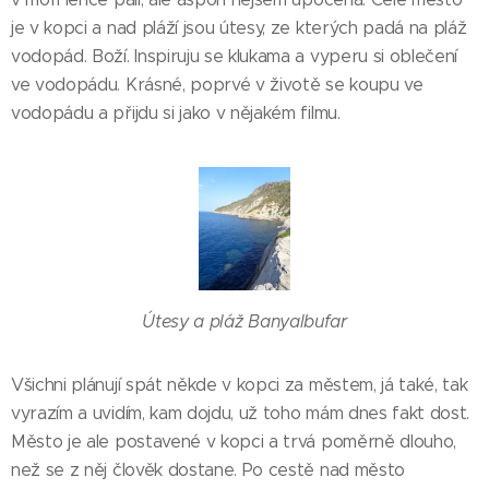
je v kopci a nad pláží jsou útesy, ze kterých padá na pláž
vodopád. Boží. Inspiruju se klukama a vyperu si oblečení
ve vodopádu. Krásné, poprvé v životě se koupu ve
vodopádu a přijdu si jako v nějakém filmu.
Útesy a pláž Banyalbufar
Všichni plánují spát někde v kopci za městem, já také, tak
vyrazím a uvidím, kam dojdu, už toho mám dnes fakt dost.
Město je ale postavené v kopci a trvá poměrně dlouho,
než se z něj člověk dostane. Po cestě nad město