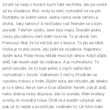
ztratit se tady v horách bych fakt nechtěla. Jdu po cestě
až ke studánce. Moc vody tu není, rozhodně ne na pití.
Rozhlídnu se kolem sebe. Jedna cesta vede nahoru a
druhá... taky nahoru? A teď babo raď. Nemám se s kým
poradit. Telefon vybitý. Jsem bez mapy. Zkouším jednu
cestu, jdu nahoru, není vidět na krok. To je divné, ten
Francouz říkal, že to má být jen z kopce. To jdu asi blbě,
třeba je to jiná cesta. Jdu zpět ke studánce. Najednou
slyším auta. Pode mnou někde musí být silnice. Když půjdu
dolů, tak musím dojít do civilizace. A je rozhodnuto. To
ještě netuším, že to bylo jedno z mých nejhorších
rozhodnutí v životě. Viditelnost 3 metry. Prodírám se
vysokou trávou a trním. Slyším auta, ale netuším, jak daleko
je to k silnici. Ale je tam a to je důležité. Nevím, zda jít dolů
nebo doleva nebo doprava. Jde to pomalu. Mám kraťasy
a nohy mi rozedírá tráva. Chvíli se jí snažím vyhýbat, ale
pak už to nejde a prostě jdu, vzdávám to. Už toho mám