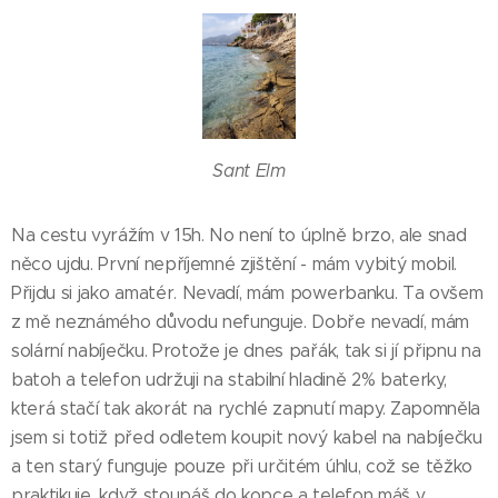
Sant Elm
Na cestu vyrážím v 15h. No není to úplně brzo, ale snad
něco ujdu. První nepříjemné zjištění - mám vybitý mobil.
Přijdu si jako amatér. Nevadí, mám powerbanku. Ta ovšem
z mě neznámého důvodu nefunguje. Dobře nevadí, mám
solární nabíječku. Protože je dnes pařák, tak si jí připnu na
batoh a telefon udržuji na stabilní hladině 2% baterky,
která stačí tak akorát na rychlé zapnutí mapy. Zapomněla
jsem si totiž před odletem koupit nový kabel na nabíječku
a ten starý funguje pouze při určitém úhlu, což se těžko
praktikuje, když stoupáš do kopce a telefon máš v