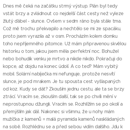
Dnes mě čeká na začátku strmý výstup. Plán byl tedy
vstát brzy a zvládnout co nejdelší část cesty než vyleze
žlutý ďábel - slunce. Ovšem v sedm ráno byla stále tma.
Což mě trochu překvapilo a nechtělo se mi ze spacáku,
proto jsem vyrazila až v osm. Procházím kolem domku
toho nepříjemného pitomce. Už mám připravenou skvělou
historku o tom, jakou jsem měla perfektní noc. Bohužel
nebo bohudík venku je mrtvo a nikde nikdo. Pokračuji do
kopce, až dojdu na konec údolí. A co teď? Mám vybitý
mobil. Solární nabíječka mi nefunguje, protože nesvítí
slunce, je pod mrakem. Je tu spousta cest vyšlapaných
od koz. Kudy se dát? Zkouším jednu cestu, ale ta se brzy
ztrácí. Vracím se, zkouším další, tak se po chvíli mění v
neprostupnou džungli. Vracím se. Rozhlížím se po okolí a
přemýšlím jak dál. Nakonec si všimnu, že u nohy mám
mužíčka z kamenů = malá pyramida kamenů naskládaných
na sobě. Rozhlédnu se a před sebou vidím dalšího. Jdu k