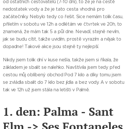
od ostatních cestovatelů (7-10 dní), to že je na cestě
nedostatek vody a že je tato cesta vhodná pro
začátečníky. Nebylo tedy co řešit. Sice nemám tolik času,
přiletím v sobotu ve 12h a odlétám ve čtvrtek ve 20h, to
znamená, že mám tak 5 a půl dne. Nevadí, stejně nevím,
jak se budu cítit, takže uvidím, prostě vyrazím a nějak to
dopadne! Takové akce jsou stejně ty nejlepší.
Nikdy jsem tolik dní v kuse nešla, takže jsem si říkala, že
základem je sbalit se nalehko. Navštívila jsem tedy před
cestou můj oblíbený obchod Pod 7 kilo a díky tomu jsem
se zvládla sbalit do 7 kilo bez jídla a bez vody. A v sobotu
tak ve 12h už jsem stála na letišti v Palmě.
1. den: Palma - Sant
Elm -> Ses Fontaneles