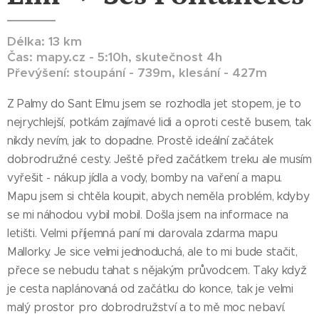
Délka: 13 km
Čas: mapy.cz - 5:10h, skutečnost 4h
Převýšení: stoupání - 739m, klesání - 427m
Z Palmy do Sant Elmu jsem se rozhodla jet stopem, je to
nejrychlejší, potkám zajímavé lidi a oproti cestě busem, tak
nikdy nevím, jak to dopadne. Prostě ideální začátek
dobrodružné cesty. Ještě před začátkem treku ale musím
vyřešit - nákup jídla a vody, bomby na vaření a mapu.
Mapu jsem si chtěla koupit, abych neměla problém, kdyby
se mi náhodou vybil mobil. Došla jsem na informace na
letišti. Velmi příjemná paní mi darovala zdarma mapu
Mallorky. Je sice velmi jednoduchá, ale to mi bude stačit,
přece se nebudu tahat s nějakým průvodcem. Taky když
je cesta naplánovaná od začátku do konce, tak je velmi
malý prostor pro dobrodružství a to mě moc nebaví.