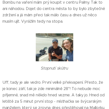
Bombu na vaření mám prý koupit v centru Palmy. Tak to
ani náhodou. Dojet do centra města to by bylo zbytečné
zdržení a já mám přeci tak málo času a dnes už něco
musím ujít. Vyrážím tedy na stopa.
Stopnutí skútru
Uff, tady je ale vedro. První velké překvapení. Přesto, že
je konec září, tak je zde minimálně 28°! To nebude moc
příjemné, snad mě někdo hned vezme. A taky jo. Hned od
letiště za 5 minut první stop - mísťnačka se švýcarským
manželem, který se zrovna dnes přestěhoval na Mallorku.