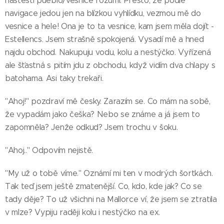
naštěstí pueblo/vesnice rozumí. Přesto, že podle
navigace jedou jen na blízkou vyhlídku, vezmou mě do
vesnice a hele! Ona je to ta vesnice, kam jsem měla dojít -
Estellencs. Jsem strašně spokojená. Vysadí mě a hned
najdu obchod. Nakupuju vodu, kolu a nestýčko. Vyřízená
ale šťastná s pitím jdu z obchodu, když vidím dva chlapy s
batohama. Asi taky trekaři.
"Ahoj!" pozdraví mě česky. Zarazím se. Co mám na sobě,
že vypadám jako češka? Nebo se známe a já jsem to
zapomněla? Jenže odkud? Jsem trochu v šoku.
"Ahoj.." Odpovím nejistě.
"My už o tobě víme." Oznámí mi ten v modrých šortkách.
Tak teď jsem ještě zmatenější. Co, kdo, kde jak? Co se
tady děje? To už všichni na Mallorce ví, že jsem se ztratila
v mlze? Vypiju raději kolu i nestýčko na ex.