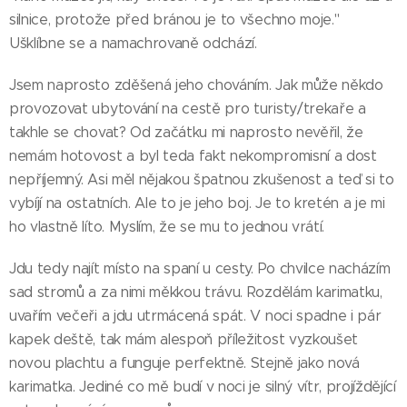
silnice, protože před bránou je to všechno moje."
Ušklíbne se a namachrovaně odchází.
Jsem naprosto zděšená jeho chováním. Jak může někdo
provozovat ubytování na cestě pro turisty/trekaře a
takhle se chovat? Od začátku mi naprosto nevěřil, že
nemám hotovost a byl teda fakt nekompromisní a dost
nepříjemný. Asi měl nějakou špatnou zkušenost a teď si to
vybíjí na ostatních. Ale to je jeho boj. Je to kretén a je mi
ho vlastně líto. Myslím, že se mu to jednou vrátí.
Jdu tedy najít místo na spaní u cesty. Po chvilce nacházím
sad stromů a za nimi měkkou trávu. Rozdělám karimatku,
uvařím večeři a jdu utrmácená spát. V noci spadne i pár
kapek deště, tak mám alespoň příležitost vyzkoušet
novou plachtu a funguje perfektně. Stejně jako nová
karimatka. Jediné co mě budí v noci je silný vítr, projíždějící