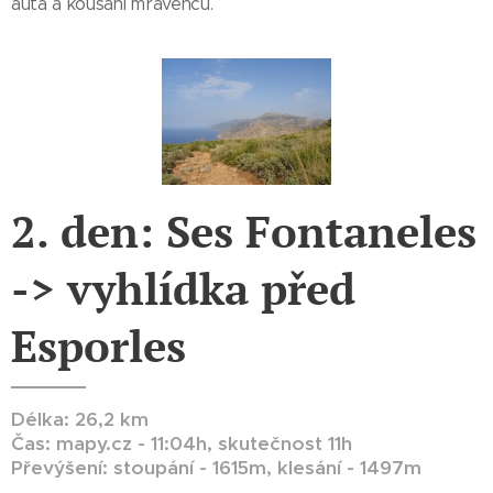
auta a kousání mravenců.
2. den: Ses Fontaneles
-> vyhlídka před
Esporles
Délka: 26,2 km
Čas: mapy.cz - 11:04h, skutečnost 11h
Převýšení: stoupání - 1615m, klesání - 1497m