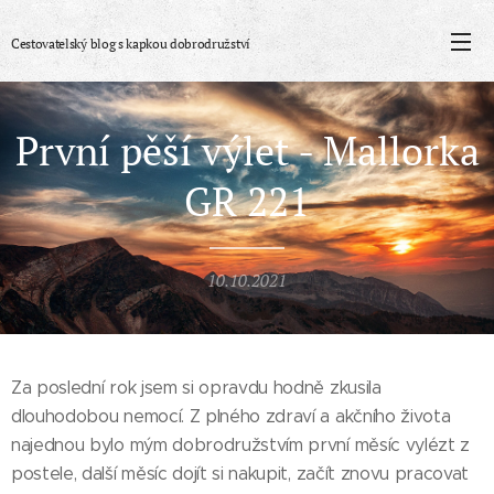
Cestovatelský blog s
kapkou
dobrodružství
První pěší výlet - Mallorka
GR 221
10.10.2021
Za poslední rok jsem si opravdu hodně zkusila
dlouhodobou nemocí. Z plného zdraví a akčního života
najednou bylo mým dobrodružstvím první měsíc vylézt z
postele, další měsíc dojít si nakupit, začít znovu pracovat