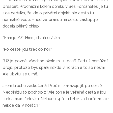
přespat. Procházím kolem domku v Ses Fontanelles, je tu
sice cedulka, že jde o privátní objekt, ale cesta tu
normálně vede. Hned za branou mi cestu zastupuje
docela pěkný chlap.
"Kam jdeš?" Hmm, divná otázka.
"Po cestě, jdu trek do hor."
"Už je pozdě, všechno okolo mi tu patří. Teď už nemůžeš
projít, protože bys spala někde v horách a to se nesmí.
Ale ubytuj se u mě."
Jsem trochu zaskočená. Proč mi zakazuje jít po cestě.
Nedokážu to pochopit: "Ale tohle je veřejná cesta a jdu
trek a mám čelovku. Nebudu spát u tebe za barákem ale
někde dál v horách."