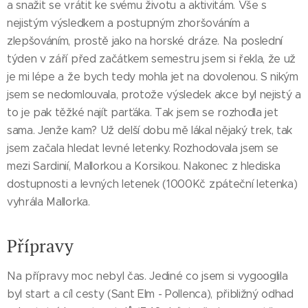
a snažit se vrátit ke svému životu a aktivitám. Vše s
nejistým výsledkem a postupným zhoršováním a
zlepšováním, prostě jako na horské dráze. Na poslední
týden v září před začátkem semestru jsem si řekla, že už
je mi lépe a že bych tedy mohla jet na dovolenou. S nikým
jsem se nedomlouvala, protože výsledek akce byl nejistý a
to je pak těžké najít parťáka. Tak jsem se rozhodla jet
sama. Jenže kam? Už delší dobu mě lákal nějaký trek, tak
jsem začala hledat levné letenky. Rozhodovala jsem se
mezi Sardinií, Mallorkou a Korsikou. Nakonec z hlediska
dostupnosti a levných letenek (1000Kč zpáteční letenka)
vyhrála Mallorka.
Přípravy
Na přípravy moc nebyl čas. Jediné co jsem si vygooglila
byl start a cíl cesty (Sant Elm - Pollenca), přibližný odhad