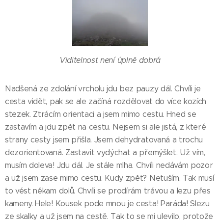
Viditelnost není úplně dobrá
Nadšená ze zdolání vrcholu jdu bez pauzy dál. Chvíli je
cesta vidět, pak se ale začíná rozdělovat do více kozích
stezek. Ztrácím orientaci a jsem mimo cestu. Hned se
zastavím a jdu zpět na cestu. Nejsem si ale jistá, z které
strany cesty jsem přišla. Jsem dehydratovaná a trochu
dezorientovaná. Zastavit vydýchat a přemýšlet. Už vím,
musím doleva! Jdu dál. Je stále mlha. Chvíli nedávám pozor
a už jsem zase mimo cestu. Kudy zpět? Netuším. Tak musí
to vést někam dolů. Chvíli se prodírám trávou a lezu přes
kameny. Hele! Kousek pode mnou je cesta! Paráda! Slezu
ze skalky a už jsem na cestě. Tak to se mi ulevilo, protože