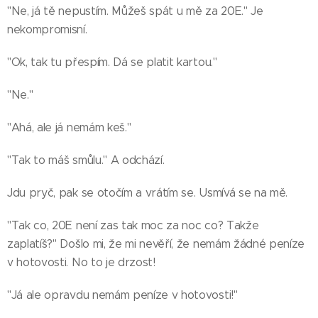
"Ne, já tě nepustím. Můžeš spát u mě za 20E." Je
nekompromisní.
"Ok, tak tu přespím. Dá se platit kartou."
"Ne."
"Ahá, ale já nemám keš."
"Tak to máš smůlu." A odchází.
Jdu pryč, pak se otočím a vrátím se. Usmívá se na mě.
"Tak co, 20E není zas tak moc za noc co? Takže
zaplatíš?" Došlo mi, že mi nevěří, že nemám žádné peníze
v hotovosti. No to je drzost!
"Já ale opravdu nemám peníze v hotovosti!"