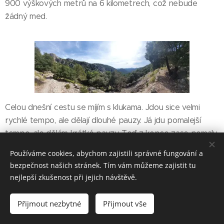
900 výškových metrů na 6 kilometrech, což nebude
žádný med.
Celou dnešní cestu se míjím s klukama. Jdou sice velmi
rychlé tempo, ale dělají dlouhé pauzy. Já jdu pomalejší
tempo, ale dělám krátké pauzy. Teď z kopce zase pomalu
běží, ale já se spíš kochám výhledy. Klesání do městečka
Používáme cookies, abychom zajistili správné fungování a
Deiá je dlouhé a prudké. Do města přicházím vysílené s
bezpečnost našich stránek. Tím vám můžeme zajistit tu
jedinou myšlenkou na vodu, kolu a obchod. Jediné co mě
nejlepší zkušenost při jejich návštěvě.
uklidňuje je to, že cesta vede už pouze z kopce až na
pláž. Uprostřed města ale dochází ke zradě a k tomu
Přijmout nezbytné
Přijmout vše
abych se dostala do obchodu, musím překonat jeden