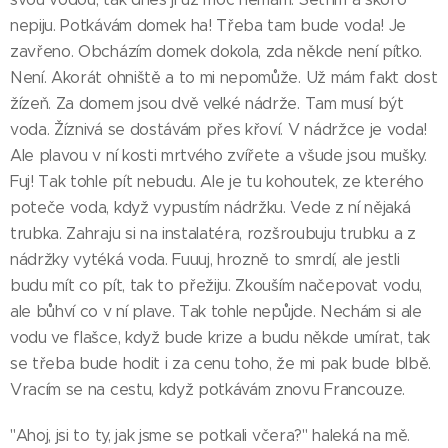
nepiju. Potkávám domek ha! Třeba tam bude voda! Je
zavřeno. Obcházím domek dokola, zda někde není pítko.
Není. Akorát ohniště a to mi nepomůže. Už mám fakt dost
žízeň. Za domem jsou dvě velké nádrže. Tam musí být
voda. Žíznivá se dostávám přes křoví. V nádržce je voda!
Ale plavou v ní kosti mrtvého zvířete a všude jsou mušky.
Fuj! Tak tohle pít nebudu. Ale je tu kohoutek, ze kterého
poteče voda, když vypustím nádržku. Vede z ní nějaká
trubka. Zahraju si na instalatéra, rozšroubuju trubku a z
nádržky vytéká voda. Fuuuj, hrozně to smrdí, ale jestli
budu mít co pít, tak to přežiju. Zkouším načepovat vodu,
ale bůhví co v ní plave. Tak tohle nepůjde. Nechám si ale
vodu ve flašce, když bude krize a budu někde umírat, tak
se třeba bude hodit i za cenu toho, že mi pak bude blbě.
Vracím se na cestu, když potkávám znovu Francouze.
"Ahoj, jsi to ty, jak jsme se potkali včera?" haleká na mě.