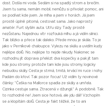
dost. Došla mi voda. Sedám si na spadlý strom a brečím.
Jsem tu sama, nemám mobil, nemůžu si přivolat pomoc, ani
se podívat kde jsem. Je mlha a jsem v horách. Já jsem
prostě úplně pitomá, cestovat sama. Jako naprostý
amatér. Furt slyším auta. Utřu slzy. Tady prostě
nezůstanu. Najednou vítr rozfouká mlhu a já vidím silnici.
Tak blízko a přece tak daleko. Přede mnou je skála. To je
jako v Perníkové chaloupce. Vylezu na skálu a uvidím kudy
nejlépe dolů. No, nejlépe to nejde nikudy. Nakonec se
rozhodnu jít doprava přelézt dva kopečky a pak jít tam
kde jsou stromy, protože tam kde jsou stromy, logicky
nebudou skály. Cesta je strmá, trnitá, krvácí mi ruce i nohy.
Padám do křoví. Tak pozor focus! Už vidím ty novinové
články: "Češka na Mallorce spadla ze skály a umřela.
Cizinka cestuje sama. Ztracená v džungli." A podobně. Tak
to rozhodně ne! Jsem sice hotová, ale jdu dál! Vzchopím
se a klopítám dolů. Cesta je fakt těžké, že to ani