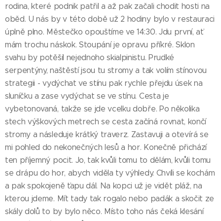
rodina, které podnik patřil a až pak začali chodit hosti na
oběd. U nás by v této době už 2 hodiny bylo v restauraci
úplně plno. Městečko opouštíme ve 14:30. Jdu první, ať
mám trochu náskok. Stoupání je opravu příkré. Sklon
svahu by potěšil nejednoho skialpinistu. Prudké
serpentýny, naštěstí jsou tu stromy a tak volím stínovou
strategii - vydýchat ve stínu pak rychle přejdu úsek na
sluníčku a zase vydýchat se ve stínu. Cesta je
vybetonovaná, takže se jde vcelku dobře. Po několika
stech výškových metrech se cesta začíná rovnat, končí
stromy a následuje krátký traverz. Zastavuji a otevírá se
mi pohled do nekonečných lesů a hor. Konečně přichází
ten příjemný pocit. Jo, tak kvůli tomu to dělám, kvůli tomu
se drápu do hor, abych viděla ty výhledy. Chvíli se kochám
a pak spokojeně ťapu dál. Na kopci už je vidět pláž, na
kterou jdeme. Mít tady tak rogalo nebo padák a skočit ze
skály dolů to by bylo něco. Místo toho nás čeká klesání