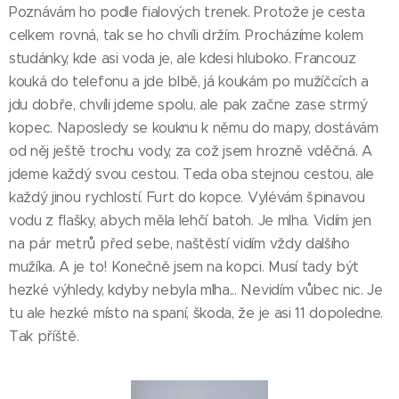
Poznávám ho podle fialových trenek. Protože je cesta
celkem rovná, tak se ho chvíli držím. Procházíme kolem
studánky, kde asi voda je, ale kdesi hluboko. Francouz
kouká do telefonu a jde blbě, já koukám po mužíčcích a
jdu dobře, chvíli jdeme spolu, ale pak začne zase strmý
kopec. Naposledy se kouknu k němu do mapy, dostávám
od něj ještě trochu vody, za což jsem hrozně vděčná. A
jdeme každý svou cestou. Teda oba stejnou cestou, ale
každý jinou rychlostí. Furt do kopce. Vylévám špinavou
vodu z flašky, abych měla lehčí batoh. Je mlha. Vidím jen
na pár metrů před sebe, naštěstí vidím vždy dalšího
mužíka. A je to! Konečně jsem na kopci. Musí tady být
hezké výhledy, kdyby nebyla mlha... Nevidím vůbec nic. Je
tu ale hezké místo na spaní, škoda, že je asi 11 dopoledne.
Tak příště.