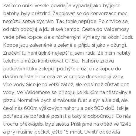
Zatímco oni si vesele povídají a vypadají jako by jejich
batohy byly prázdné. Zapojovat se do konverzace moc
nemůžu, sotva dýchám. Tak tohle nepůjde. Po chvilce se
od nich odpojuji a jdu si své tempo. Cesta do Valldemosy
vede přes kopce, ale s nádhernými výhledy na okolní údolí.
Kopce jsou zalesněné a zelené a přijdu si jako v džungli.
Značení tu není úplně nejlepší a jsem ráda, že mám nabitý
telefon a můžu kontrolovat GPSku. Nahoře znovu
potkávám kluky, zalepuji puchýře a už jen z kopce do
dalšího města. Poučená ze včerejška dnes kupuji vždy
více vody. Sice je to větší zátěž, ale lepší než zůstat bez
vody! Ve Valldemose se připojuji ke klukům na těstoviny a
pizzu. Normálně bych si zakousla fuet a sýr a šla dál, ale
čeká nás 600m výškových nahoru a pak 900 dolů, tak je
potřeba se pořádně posilnit a taky si odpočinout. Co nás
trochu překvapilo, byla siesta. Přišli jsme na oběd ve 12:45
a prý musíme počkat ještě 15 minut. Uvnitř obědvala