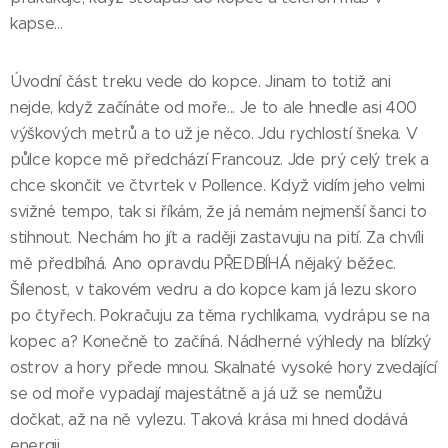
kapse...
Úvodní část treku vede do kopce. Jinam to totiž ani
nejde, když začínáte od moře... Je to ale hnedle asi 400
výškových metrů a to už je něco. Jdu rychlostí šneka. V
půlce kopce mě předchází Francouz. Jde prý celý trek a
chce skončit ve čtvrtek v Pollence. Když vidím jeho velmi
svižné tempo, tak si říkám, že já nemám nejmenší šanci to
stihnout. Nechám ho jít a raději zastavuju na pití. Za chvíli
mě předbíhá. Ano opravdu PŘEDBÍHÁ nějaký běžec.
Šílenost, v takovém vedru a do kopce kam já lezu skoro
po čtyřech. Pokračuju za těma rychlíkama, vydrápu se na
kopec a? Konečně to začíná. Nádherné výhledy na blízký
ostrov a hory přede mnou. Skalnaté vysoké hory zvedající
se od moře vypadají majestátně a já už se nemůžu
dočkat, až na ně vylezu. Taková krása mi hned dodává
energii.