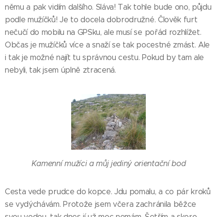
němu a pak vidím dalšího. Sláva! Tak tohle bude ono, půjdu
podle mužíčků! Je to docela dobrodružné. Člověk furt
nečučí do mobilu na GPSku, ale musí se pořád rozhlížet.
Občas je mužíčků více a snaží se tak pocestné zmást. Ale
i tak je možné najít tu správnou cestu. Pokud by tam ale
nebyli, tak jsem úplně ztracená.
Kamenní mužíci a můj jediný orientační bod
Cesta vede prudce do kopce. Jdu pomalu, a co pár kroků
se vydýchávám. Protože jsem včera zachránila běžce
svou vodou, tak dnes jí už moc nemám. Šetřím a skoro