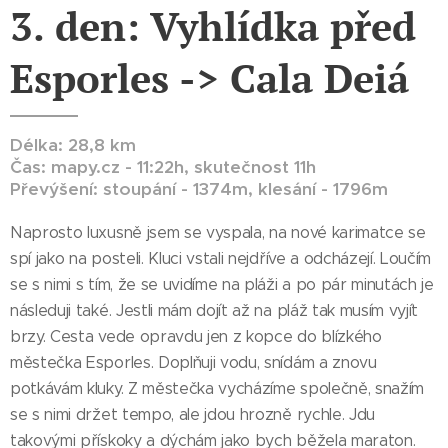
3. den: Vyhlídka před
Esporles -> Cala Deiá
Délka: 28,8 km
Čas: mapy.cz - 11:22h, skutečnost 11h
Převýšení: stoupání - 1374m, klesání - 1796m
Naprosto luxusně jsem se vyspala, na nové karimatce se
spí jako na posteli. Kluci vstali nejdříve a odcházejí. Loučím
se s nimi s tím, že se uvidíme na pláži a po pár minutách je
následuji také. Jestli mám dojít až na pláž tak musím vyjít
brzy. Cesta vede opravdu jen z kopce do blízkého
městečka Esporles. Doplňuji vodu, snídám a znovu
potkávám kluky. Z městečka vycházíme společně, snažím
se s nimi držet tempo, ale jdou hrozně rychle. Jdu
takovými přískoky a dýchám jako bych běžela maraton.