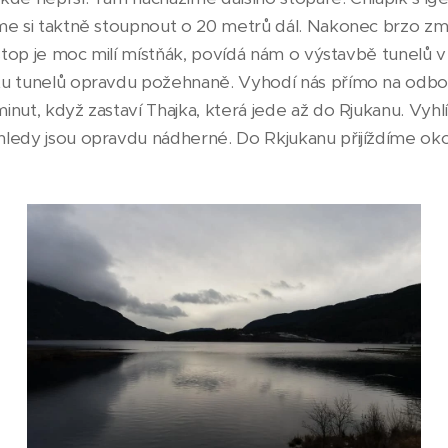
me si taktně stoupnout o 20 metrů dál. Nakonec brzo zmiz
 stop je moc milí místňák, povídá nám o výstavbě tunelů v
tu tunelů opravdu požehnaně. Vyhodí nás přímo na odbo
nut, když zastaví Thajka, která jede až do Rjukanu. Vyhl
ledy jsou opravdu nádherné. Do Rkjukanu přijíždíme oko