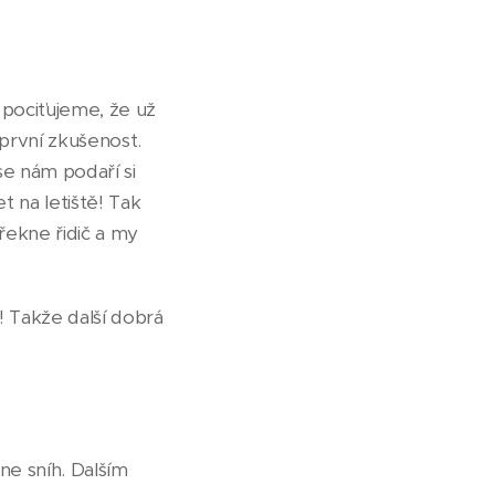
 pociťujeme, že už
první zkušenost.
se nám podaří si
t na letiště! Tak
řekne řidič a my
! Takže další dobrá
 ne sníh. Dalším