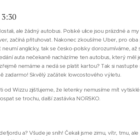
 3:30
ostali, ale žádný autobus. Polské ulice jsou prázdné a my
er, začíná přituhovat. Nakonec zkoušíme Uber, pro oba 
č neumí anglicky, tak se česko-polsky dorozumíváme, až 
ledání auta nečekaně nacházíme ten autobus, který měl je
řejmě nemáme a nedá se platit kartou? Tak si nastupte 
tě zadarmo! Skvělý začátek lowcostového výletu.
šti od Wizzu zjišťujeme, že letenky nemusíme mít vytisklé
rospat se trochu, další zastávka NORSKO.
defjordu a? Všude je sníh! Čekali jsme zimu, vítr, tmu, ale