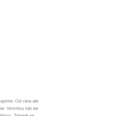
espíme. Od rána ale
gie. Vezmou nás asi
litkou. Zřejmě se