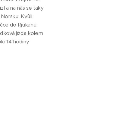
í a na nás se taky
 Norsku. Kvůli
čce do Rjukanu.
ídková jízda kolem
lo 14 hodiny.