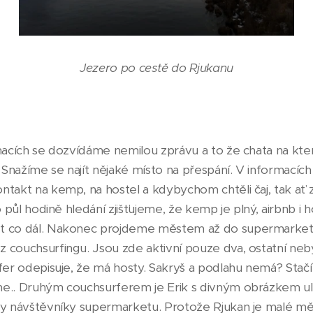
Jezero po cestě do Rjukanu
macích se dozvídáme nemilou zprávu a to že chata na kter
. Snažíme se najít nějaké místo na přespání. V informacích
takt na kemp, na hostel a kdybychom chtěli čaj, tak ať z
o půl hodině hledání zjišťujeme, že kemp je plný, airbnb i ho
 co dál. Nakonec projdeme městem až do supermarketu, 
 couchsurfingu. Jsou zde aktivní pouze dva, ostatní neby
er odepisuje, že má hosty. Sakryš a podlahu nemá? Stačí 
me.. Druhým couchsurferem je Erik s divným obrázkem u
ny návštěvníky supermarketu. Protože Rjukan je malé mě