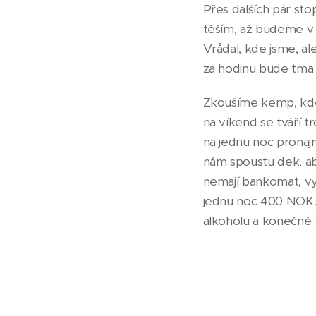
Přes dalších pár sto
těším, až budeme v t
Vrådal, kde jsme, al
za hodinu bude tma
Zkoušíme kemp, kde 
na víkend se tváří t
na jednu noc pronaj
nám spoustu dek, ab
nemají bankomat, vy
jednu noc 400 NOK. 
alkoholu a konečně 