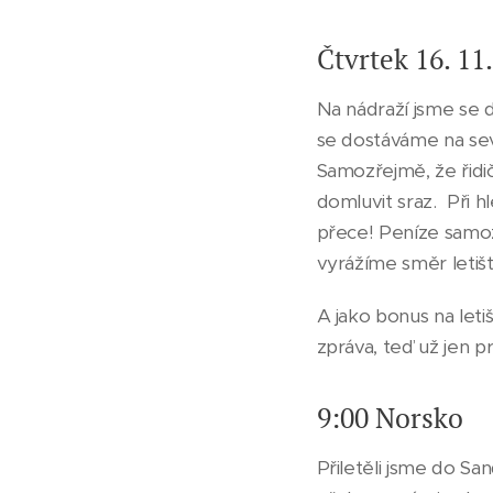
Čtvrtek 16. 11.
Na nádraží jsme se d
se dostáváme na sev
Samozřejmě, že řidi
domluvit sraz. Při h
přece! Peníze samoz
vyrážíme směr letiš
A jako bonus na leti
zpráva, teď už jen p
9:00 Norsko
Přiletěli jsme do San