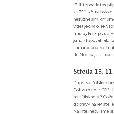
17. listopad letos p
za 750 Kč, nebylo o 
nejrůznějšími argume
vidět jednalo se vž
říjnu byla na pivu s
jsme stopovali, ale
kamarádkou na Trigla
do Norska, ale nikdo 
Středa 15. 11
Doprava Polskim buse
Polsku a ne v ČR? Kl
musí tisknout? Což
dopravy na letiště j
Na internetu jsme si 