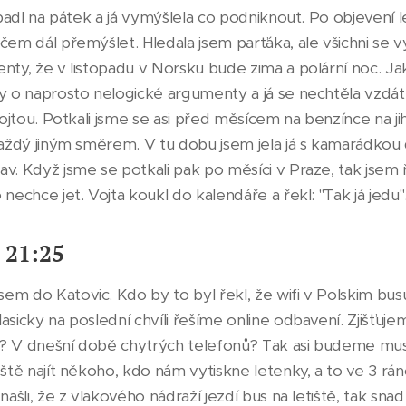
řipadl na pátek a já vymýšlela co podniknout. Po objevení
čem dál přemýšlet. Hledala jsem parťáka, ale všichni se v
nty, že v listopadu v Norsku bude zima a polární noc. Ja
dy o naprosto nelogické argumenty a já se nechtěla vzdá
 Vojtou. Potkali jsme se asi před měsícem na benzínce na j
 každý jiným směrem. V tu dobu jsem jela já s kamarádkou
v. Když jsme se potkali pak po měsíci v Praze, tak jsem řík
nechce jet. Vojta koukl do kalendáře a řekl: "Tak já jedu". 
. 21:25
m do Katovic. Kdo by to byl řekl, že wifi v Polskim busu
asicky na poslední chvíli řešíme online odbavení. Zjišťuje
e? V dnešní době chytrých telefonů? Tak asi budeme mu
eště najít někoho, kdo nám vytiskne letenky, a to ve 3 r
našli, že z vlakového nádraží jezdí bus na letiště, tak sna