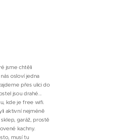
é jsme chtěli
 nás osloví jedna
ajdeme přes ulici do
stel jsou drahé...
kde je free wifi.
li aktivní nejméně
sklep, garáž, prostě
lovené kachny.
sto, musí tu