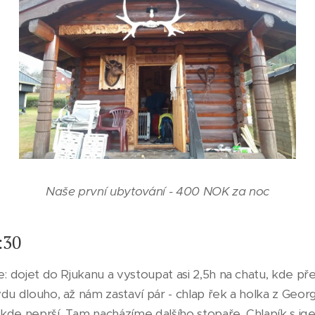
Naše první ubytování - 400 NOK za noc
:30
e: dojet do Rjukanu a vystoupat asi 2,5h na chatu, kde př
du dlouho, až nám zastaví pár - chlap řek a holka z Geor
kde neprší. Tam nacházíme dalšího stopaře. Chlapík s ige