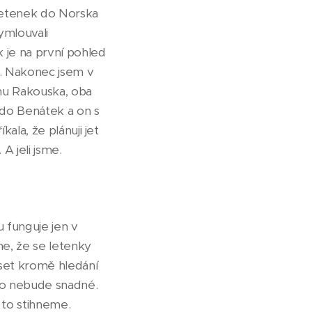
 letenek do Norska
ymlouvali
k je na první pohled
t. Nakonec jsem v
ihu Rakouska, oba
 do Benátek a on s
ala, že plánuji jet
A jeli jsme.
 funguje jen v
me, že se letenky
set kromě hledání
áno nebude snadné.
d to stihneme.