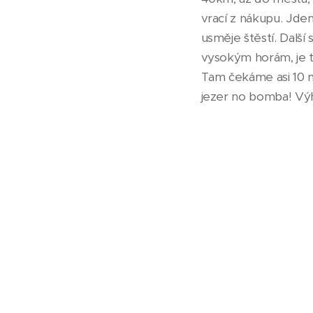
vrací z nákupu. Jde
usměje štěstí. Další
vysokým horám, je 
Tam čekáme asi 10 mi
jezer no bomba! Výh