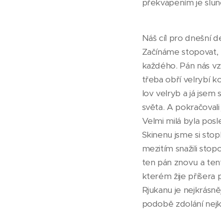
překvapením je slunc
Náš cíl pro dnešní d
Začínáme stopovat, 
každého. Pán nás vza
třeba obří velrybí k
lov velryb a já jse
světa. A pokračovali
Velmi milá byla posle
Skinenu jsme si stop
mezitím snažili stopo
ten pán znovu a tent
kterém žije příšera
Rjukanu je nejkrásn
podobě zdolání nejkr