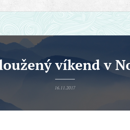
loužený víkend v N
16.11.2017