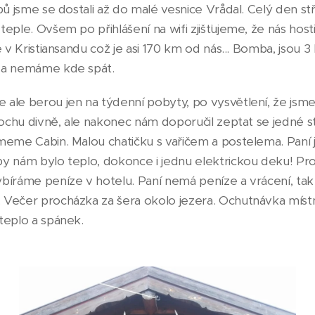
pů jsme se dostali až do malé vesnice Vrådal. Celý den stř
eple. Ovšem po přihlášení na wifi zjišťujeme, že nás hosti
e v Kristiansandu což je asi 170 km od nás... Bomba, jsou 
 a nemáme kde spát.
ale berou jen na týdenní pobyty, po vysvětlení, že jsme 
rochu divně, ale nakonec nám doporučil zeptat se jedné sta
meme Cabin. Malou chatičku s vařičem a postelema. Paní j
y nám bylo teplo, dokonce i jednu elektrickou deku! Pro
bíráme peníze v hotelu. Paní nemá peníze a vrácení, ta
Večer procházka za šera okolo jezera. Ochutnávka míst
teplo a spánek.