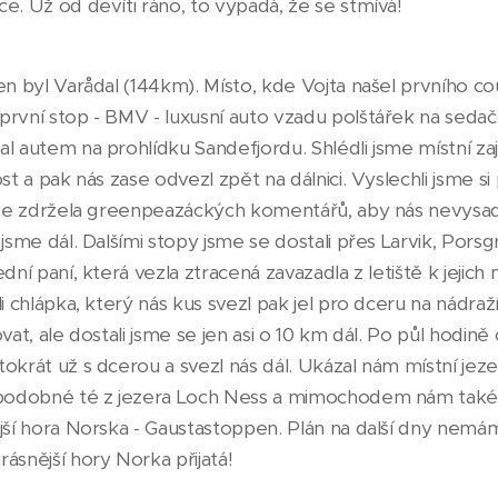
e. Už od devíti ráno, to vypadá, že se stmívá!
en byl Varådal (144km). Místo, kde Vojta našel prvního co
první stop - BMV - luxusní auto vzadu polštářek na seda
l autem na prohlídku Sandefjordu. Shlédli jsme místní zají
ost a pak nás zase odvezl zpět na dálnici. Vyslechli jsme 
m se zdržela greenpeazáckých komentářů, aby nás nevysad
 jsme dál. Dalšími stopy jsme se dostali přes Larvik, Pors
dní paní, která vezla ztracená zavazadla z letiště k jejich
li chlápka, který nás kus svezl pak jel pro dceru na nádraž
vat, ale dostali jsme se jen asi o 10 km dál. Po půl hodině
okrát už s dcerou a svezl nás dál. Ukázal nám místní jeze
 podobné té z jezera Loch Ness a mimochodem nám také 
ější hora Norska - Gaustastoppen. Plán na další dny nemá
ásnější hory Norka přijatá!