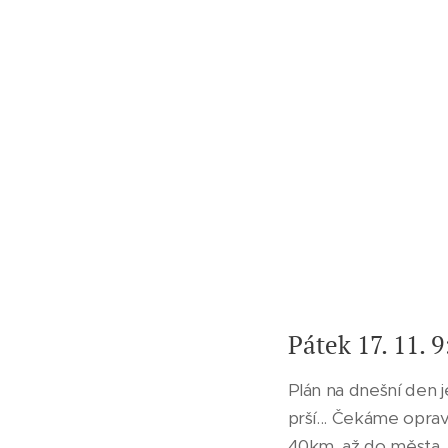
Pátek 17. 11. 9
Plán na dnešní den j
prší... Čekáme oprav
40km, až do města, 