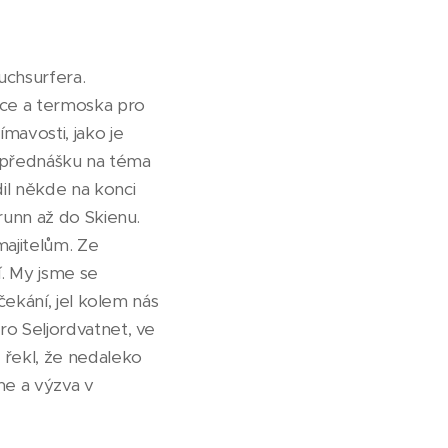
uchsurfera.
čce a termoska pro
mavosti, jako je
si přednášku na téma
il někde na konci
grunn až do Skienu.
 majitelům. Ze
í. My jsme se
 čekání, jel kolem nás
ro Seljordvatnet, ve
řekl, že nedaleko
me a výzva v