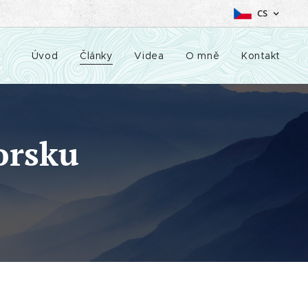
CS
Úvod
Články
Videa
O mně
Kontakt
orsku