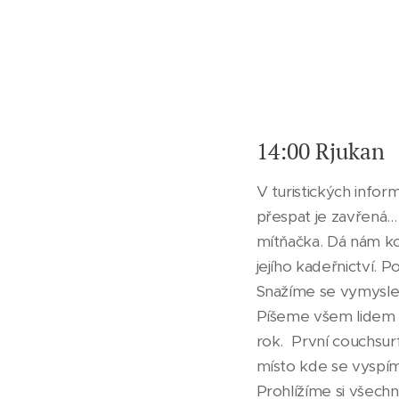
14:00 Rjukan
V turistických infor
přespat je zavřená..
mítňačka. Dá nám kon
jejího kadeřnictví. P
Snažíme se vymyslet
Píšeme všem lidem z
rok. První couchsurf
místo kde se vyspí
Prohlížíme si všech