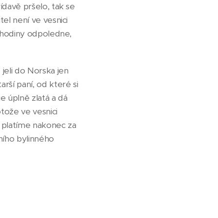
ídavě pršelo, tak se
tel není ve vesnici
3 hodiny odpoledne,
jeli do Norska jen
rší paní, od které si
e úplně zlatá a dá
tože ve vesnici
k platíme nakonec za
ního bylinného