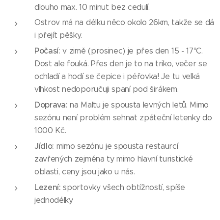
dlouho max. 10 minut bez cedulí.
Ostrov má na délku něco okolo 26km, takže se dá
i přejít pěšky.
Počasí:
v zimě (prosinec) je přes den 15 - 17°C.
Dost ale fouká. Přes den je to na triko, večer se
ochladí a hodí se čepice i péřovka! Je tu velká
vlhkost nedoporučuji spaní pod širákem.
Doprava:
na Maltu je spousta levných letů. Mimo
sezónu není problém sehnat zpáteční letenky do
1000 Kč.
Jídlo:
mimo sezónu je spousta restaurcí
zavřených zejména ty mimo hlavní turistické
oblasti, ceny jsou jako u nás.
Lezení:
sportovky všech obtížností, spíše
jednodélky