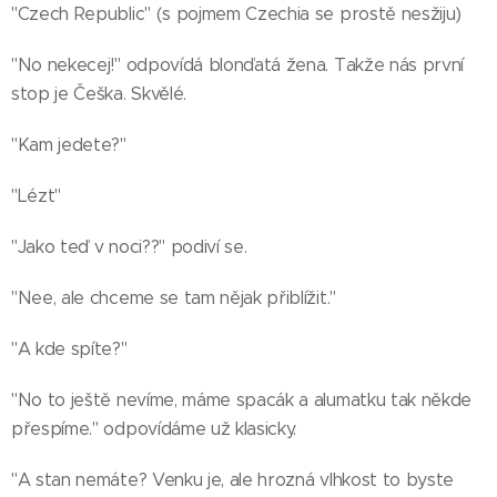
"Czech Republic" (s pojmem Czechia se prostě nesžiju)
"No nekecej!" odpovídá blonďatá žena. Takže nás první
stop je Češka. Skvělé.
"Kam jedete?"
"Lézt"
"Jako teď v noci??" podiví se.
"Nee, ale chceme se tam nějak přiblížit."
"A kde spíte?"
"No to ještě nevíme, máme spacák a alumatku tak někde
přespíme." odpovídáme už klasicky.
"A stan nemáte? Venku je, ale hrozná vlhkost to byste