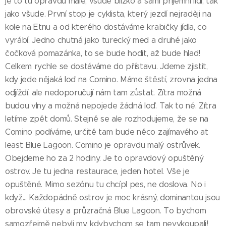
je to tu opravdu malé, všude blízko a samí příjemní lidí, tak
jako všude. První stop je cyklista, který jezdí nejraději na
kole na Etnu a od kterého dostáváme krabičky jídla, co
vyrábí. Jedno chutná jako turecký med a druhé jako
čočková pomazánka, to se bude hodit, až bude hlad!
Celkem rychle se dostáváme do přístavu. Jdeme zjistit,
kdy jede nějaká loď na Comino. Máme štěstí, zrovna jedna
odjíždí, ale nedoporučují nám tam zůstat. Zítra možná
budou vlny a možná nepojede žádná loď. Tak to né. Zítra
letíme zpět domů. Stejně se ale rozhodujeme, že se na
Comino podíváme, určitě tam bude něco zajímavého at
least Blue Lagoon. Comino je opravdu malý ostrůvek.
Obejdeme ho za 2 hodiny. Je to opravdový opuštěný
ostrov. Je tu jedna restaurace, jeden hotel. Vše je
opuštěné. Mimo sezónu tu chcípl pes, ne doslova. No i
když... Každopádně ostrov je moc krásný, dominantou jsou
obrovské útesy a průzračná Blue Lagoon. To bychom
samozřejmě nebyli my, kdybychom se tam nevykoupali!