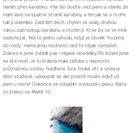
slaním přes karabinu. Vše šlo dobře, než jsem si všimla, že
mám lano na špatné straně karabiny a tím jak se o ní dře,
tak jí odemklo. Zadržím dech, chytím se skály, druhou
rukou zašroubuju karabinu a otočím jí. Krve by se ve mně
nedořezal... Má to jednu výhodu, když je člověk "hozený
do vody" nemá jinou možnost, než to nějak vymyslet.
Dokonce jsme zvládli pak i nějaké vícedélky. Po lezení jsme
se šli k moři. Je tu krásná malá zátoka s naprosto
průzračnou vodou. Nádhera. Sice fouká vítr a voda je
dost studená, vykoupat se ale prostě musím, když už
jsem u moře! Dokonce se odvážím a kousek i plavu. Klára
vs žraloci na Maltě 1:0.