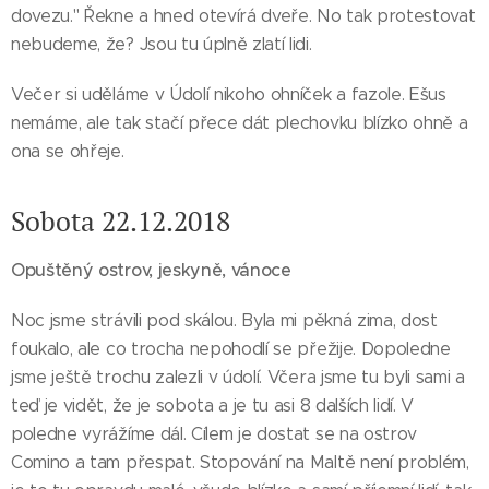
dovezu." Řekne a hned otevírá dveře. No tak protestovat
nebudeme, že? Jsou tu úplně zlatí lidi.
Večer si uděláme v Údolí nikoho ohníček a fazole. Ešus
nemáme, ale tak stačí přece dát plechovku blízko ohně a
ona se ohřeje.
Sobota 22.12.2018
Opuštěný ostrov, jeskyně, vánoce
Noc jsme strávili pod skálou. Byla mi pěkná zima, dost
foukalo, ale co trocha nepohodlí se přežije. Dopoledne
jsme ještě trochu zalezli v údolí. Včera jsme tu byli sami a
teď je vidět, že je sobota a je tu asi 8 dalších lidí. V
poledne vyrážíme dál. Cílem je dostat se na ostrov
Comino a tam přespat. Stopování na Maltě není problém,