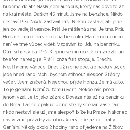
budeme dělat? Našla jsem autobus, který nás doveze až
na kraj města. Dalších 45 minut. Jsme na benzínce. Nikdo
nestaví. Prší. Nikdo zastavil. Prší. Někdo zastavil, ale jede
jen do vedlejší vesnice. Prší. Je mi šílená zima. Je tma. Prší.
Honzík stopuje na vjezdu na benzínku. Má černou bundu,
není ve tmě vůbec vidět. Vzdávám to. Jdu na benzínku.
Dám si horký čaj. Prší. Klepou se mi ruce. Jsem zmrzlá, ani
telefon nereaguje. Prší. Honza furt stopuje. Brečím.
Nestihneme vánoce. Dnes už nic nejede, ale najdu vlak, co
jede hned ráno. Mohli bychom stihnout alespoň Štědrý
večer. Jsem zničená. Najednou přijde Honza, že má auto.
To je geniální. Nemůžu tomu uvěřit. Někdo nás přeci
jenom vzal. Je to jako zázrak. Doveze nás až na benzínku
do Brna. Tak se opakuje úplně stejný scénář. Zase tam
nikdo nestaví, ale už jsme alespoň blíže ku Praze. Nakonec
nás vezme prázdný autobus, který jede až do Prahy.
Geníální. Někdy okolo 2 hodiny ráno přijedeme na Žižkov.