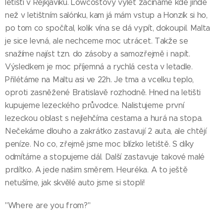
letišti v Rejkjavíku. Lowcostový výlet začínáme kde jinde
než v letištním salónku, kam já mám vstup a Honzík si ho,
po tom co spočítal, kolik vína se dá vypít, dokoupil. Malta
je sice levná, ale nechceme moc utrácet. Takže se
snažíme najíst tzn. do zásoby a samozřejmě i napít.
Výsledkem je moc příjemná a rychlá cesta v letadle.
Přilétáme na Maltu asi ve 22h. Je tma a vcelku teplo,
oproti zasněžené Bratislavě rozhodně. Hned na letišti
kupujeme lezeckého průvodce. Nalistujeme první
lezeckou oblast s nejlehčíma cestama a hurá na stopa.
Nečekáme dlouho a zakrátko zastavují 2 auta, ale chtějí
peníze. No co, zřejmě jsme moc blízko letiště. S díky
odmítáme a stopujeme dál. Další zastavuje takové malé
prdítko. A jede našim směrem. Heuréka. A to ještě
netušíme, jak skvělé auto jsme si stopli!
"Where are you from?"