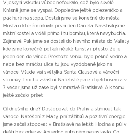
V jeskyni vskutku vůbec nefoukalo, což bylo skvělé.
Krásně jsme se vyspali. Dopoledne ještě polezeníčko a
pak hurá na stopa. Dostali jsme se konečně do města
Mosta o kterém mluvila první den Daniela. Navštívili jsme
místní kostel a viděli přímo i tu bombu, která nevybuchla.
Zajímavé. Pak jsme se dostali do hlavního města do Vallety,
kde jsme konečně potkali nějaké turisty i přesto, že je
jeden den do vánoc. Přestože venku bylo pěkné vedro a
nebe bez mráčku, ulice tu jsou vyzdobené jako na
vánoce. Všude visí světýlka, Santa Clausové a vánoční
stromky. Trochu zvláštní. Na letiště jsme dojeli busem a v
7 večer jsme už zase byli v mrazivé Bratislavě. A k tomu
ještě začalo pršet.
Cíl dnešního dne? Dostopovat do Prahy a stihnout tak
vánoce. Natěšení z Malty, plní zážitků a pozitivní energie
jsme začali stopovat v Bratislavě na letišti. Hodina a půl v
dešti bez odezvy. Ani jedno auto nám nezastavilo. Co