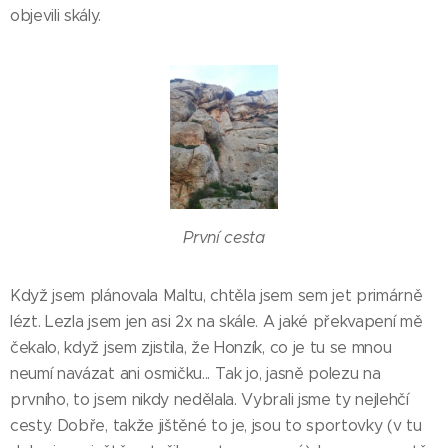
objevili skály.
První cesta
Když jsem plánovala Maltu, chtěla jsem sem jet primárně
lézt. Lezla jsem jen asi 2x na skále. A jaké překvapení mě
čekalo, když jsem zjistila, že Honzík, co je tu se mnou
neumí navázat ani osmičku... Tak jo, jasně polezu na
prvního, to jsem nikdy nedělala. Vybrali jsme ty nejlehčí
cesty. Dobře, takže jištěné to je, jsou to sportovky (v tu