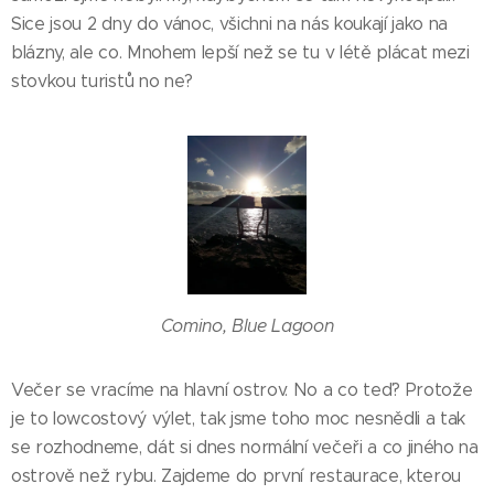
Sice jsou 2 dny do vánoc, všichni na nás koukají jako na
blázny, ale co. Mnohem lepší než se tu v létě plácat mezi
stovkou turistů no ne?
Comino, Blue Lagoon
Večer se vracíme na hlavní ostrov. No a co teď? Protože
je to lowcostový výlet, tak jsme toho moc nesnědli a tak
se rozhodneme, dát si dnes normální večeři a co jiného na
ostrově než rybu. Zajdeme do první restaurace, kterou