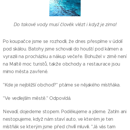
Do takové vody musí člověk vlézt i když je zima!
Po koupačce jsme se rozhodli, že dnes přespíme v údolí
pod skálou. Batohy jsme schovali do houští pod kámen a
vyrazili na procházku a nákup večeře. Bohužel v zimě není
na Maltě moc turistů, takže obchody a restaurace jsou
mimo města zavřené.
"Kde je nejbližší obchod?" ptáme se nějakého místňáka.
"Ve vedlejším městě." Odpovídá.
Nevadí, dojedeme stopem. Poděkujeme a jdeme. Zatím ani
nestopujeme, když nám staví auto, ve kterém je ten
místňák se kterým jsme před chvílí mluvili. "Já vás tam