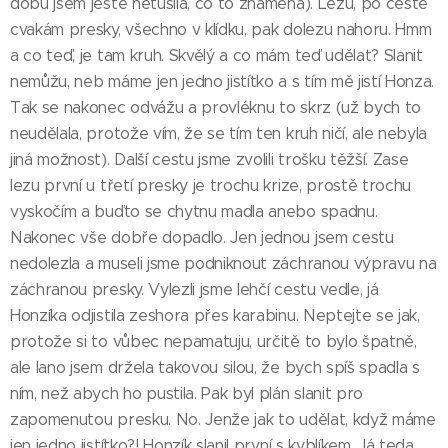
dobu jsem ještě netušila, co to znamená). Lezu, po cestě
cvakám presky, všechno v klídku, pak dolezu nahoru. Hmm
a co teď, je tam kruh. Skvělý a co mám teď udělat? Slanit
nemůžu, neb máme jen jedno jistítko a s tím mě jistí Honza.
Tak se nakonec odvážu a provléknu to skrz (už bych to
neudělala, protože vím, že se tím ten kruh ničí, ale nebyla
jiná možnost). Další cestu jsme zvolili trošku těžší. Zase
lezu první u třetí presky je trochu krize, prostě trochu
vyskočím a buďto se chytnu madla anebo spadnu.
Nakonec vše dobře dopadlo. Jen jednou jsem cestu
nedolezla a museli jsme podniknout záchranou výpravu na
záchranou presky. Vylezli jsme lehčí cestu vedle, já
Honzíka odjistila zeshora přes karabinu. Neptejte se jak,
protože si to vůbec nepamatuju, určitě to bylo špatně,
ale lano jsem držela takovou silou, že bych spíš spadla s
ním, než abych ho pustila. Pak byl plán slanit pro
zapomenutou presku. No. Jenže jak to udělat, když máme
jen jedno jistítko?! Honzík slanil první s kyblíkem. Já teda