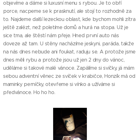
objevíme a dáme si luxusní menu s rybou. Je to obří
porce, nacpeme se k prasknutí, ale stojí to rozhodně za
to. Najdeme další lezeckou oblast, kde bychom mohli zítra
ještě zalézt, než poletíme domů a hurá na stopa. Už je
sice tma, ale štěstí nám přeje. Hned první auto nás
doveze až tam. U stěny nacházíme jeskyni, paráda, takže
na nás dnes nebude ani foukat, raduju se. A protože jsme
dnes měli rybu a protože jsou už jen 2 dny do vánoc,
uděláme si takové malé vánoce. Zapálíme si svíčky, já mám
sebou adventní věnec ze svíček v krabičce, Honzík má od
maminky perníčky, otevřeme si vínko a užíváme si
předvánoce. Ho ho ho.