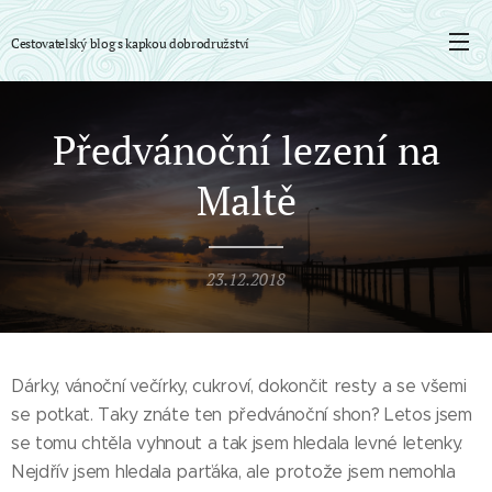
Cestovatelský blog s
kapkou
dobrodružství
Předvánoční lezení na
Maltě
23.12.2018
Dárky, vánoční večírky, cukroví, dokončit resty a se všemi
se potkat. Taky znáte ten předvánoční shon? Letos jsem
se tomu chtěla vyhnout a tak jsem hledala levné letenky.
Nejdřív jsem hledala parťáka, ale protože jsem nemohla