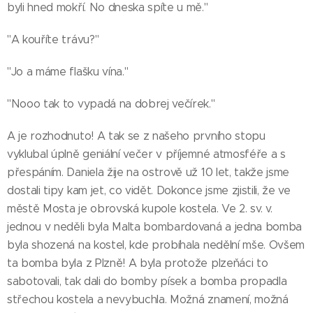
byli hned mokří. No dneska spíte u mě."
"A kouříte trávu?"
"Jo a máme flašku vína."
"Nooo tak to vypadá na dobrej večírek."
A je rozhodnuto! A tak se z našeho prvního stopu
vyklubal úplně geniální večer v příjemné atmosféře a s
přespáním. Daniela žije na ostrově už 10 let, takže jsme
dostali tipy kam jet, co vidět. Dokonce jsme zjistili, že ve
městě Mosta je obrovská kupole kostela. Ve 2. sv. v.
jednou v neděli byla Malta bombardovaná a jedna bomba
byla shozená na kostel, kde probíhala nedělní mše. Ovšem
ta bomba byla z Plzně! A byla protože plzeňáci to
sabotovali, tak dali do bomby písek a bomba propadla
střechou kostela a nevybuchla. Možná znamení, možná