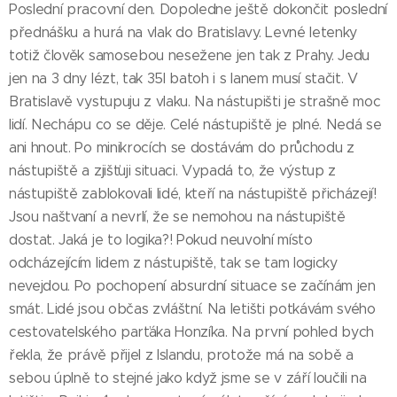
Poslední pracovní den. Dopoledne ještě dokončit poslední
přednášku a hurá na vlak do Bratislavy. Levné letenky
totiž člověk samosebou nesežene jen tak z Prahy. Jedu
jen na 3 dny lézt, tak 35l batoh i s lanem musí stačit. V
Bratislavě vystupuju z vlaku. Na nástupišti je strašně moc
lidí. Nechápu co se děje. Celé nástupiště je plné. Nedá se
ani hnout. Po minikrocích se dostávám do průchodu z
nástupiště a zjišťuji situaci. Vypadá to, že výstup z
nástupiště zablokovali lidé, kteří na nástupiště přicházejí!
Jsou naštvaní a nevrlí, že se nemohou na nástupiště
dostat. Jaká je to logika?! Pokud neuvolní místo
odcházejícím lidem z nástupiště, tak se tam logicky
nevejdou. Po pochopení absurdní situace se začínám jen
smát. Lidé jsou občas zvláštní. Na letišti potkávám svého
cestovatelského parťáka Honzíka. Na první pohled bych
řekla, že právě přijel z Islandu, protože má na sobě a
sebou úplně to stejné jako když jsme se v září loučili na