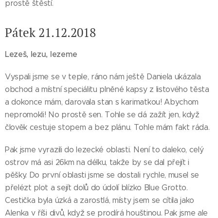
prostě štěstí.
Pátek 21.12.2018
Lezeš, lezu, lezeme
Vyspali jsme se v teple, ráno nám ještě Daniela ukázala
obchod a místní speciálitu plněné kapsy z listového těsta
a dokonce mám, darovala stan s karimatkou! Abychom
nepromokli! No prostě sen. Tohle se dá zažít jen, když
člověk cestuje stopem a bez plánu. Tohle mám fakt ráda.
Pak jsme vyrazili do lezecké oblasti. Není to daleko, celý
ostrov má asi 26km na délku, takže by se dal přejít i
pěšky. Do první oblasti jsme se dostali rychle, musel se
přelézt plot a sejít dolů do údolí blízko Blue Grotto.
Cestička byla úzká a zarostlá, místy jsem se cítila jako
Alenka v říši divů, když se prodírá houštinou. Pak jsme ale