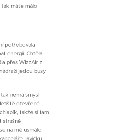
, tak máte málo
ní potřebovala
t energii. Chtěla
šla přes WizzAir z
 nádraží jedou busy
5, tak nemá smysl
e letiště otevřené
chlapík, takže si tam
t strašně
 se na mě usmálo
kanceláře, lavičku.