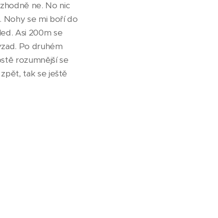
ozhodně ne. No nic
e. Nohy se mi boří do
 led. Asi 200m se
 vzad. Po druhém
stě rozumnější se
zpět, tak se ještě