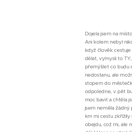
Dojela jsem na místo 
Ani kolem nebyl nikd
když člověk cestuje 
dělat, vymysli to TY,
přemýšlet co budu d
nedostanu, ale možná
stopem do městečka 
odpoledne, v pět bu
moc bavit a chtěla j
jsem neměla žádný p
km mi cestu zkřížily
obejdu, což mi, ale