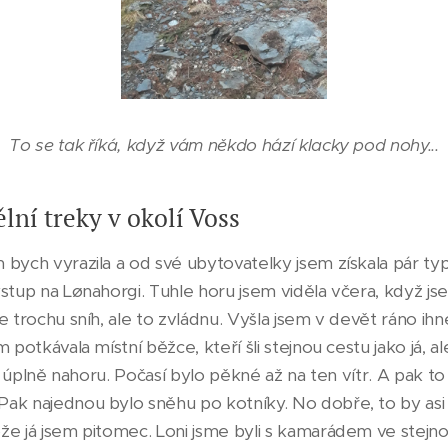
To se tak říká, když vám někdo hází klacky pod nohy...
lní treky v okolí Voss
bych vyrazila a od své ubytovatelky jsem získala pár typ
stup na Lønahorgi. Tuhle horu jsem viděla včera, když jse
e trochu sníh, ale to zvládnu. Vyšla jsem v devět ráno i
 potkávala místní běžce, kteří šli stejnou cestu jako já, al
až úplně nahoru. Počasí bylo pěkné až na ten vítr. A pak to
ak najednou bylo sněhu po kotníky. No dobře, to by asi š
že já jsem pitomec. Loni jsme byli s kamarádem ve stejn