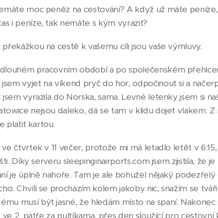
 nemáte moc peněz na cestování? A když už máte peníze
as i peníze, tak nemáte s kým vyrazit?
 překážkou na cestě k vašemu cíli jsou vaše výmluvy.
o dlouhém pracovním období a po společenském přehlce
sem vyjet na víkend pryč do hor, odpočinout si a načerpa
k jsem vyrazila do Norska, sama. Levné letenky jsem si na
atowice nejsou daleko, dá se tam v klidu dojet vlakem. Z
e platit kartou.
 ve čtvrtek v 11 večer, protože mi má letadlo letět v 6:1
išti. Díky serveru sleepinginairports.com jsem zjistila, že j
aní je úplně nahoře. Tam je ale bohužel nějaký podezřelý 
ci. Chvíli se procházím kolem jakoby nic, snažím se tváři
ému musí být jasné, že hledám místo na spaní. Nakonec
m ve 2. patře za pultíkama, přes den sloužící pro cestovní 