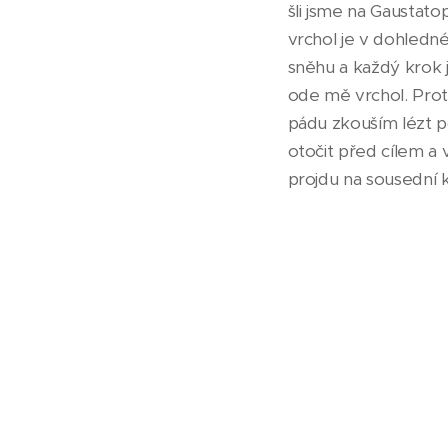
šli jsme na Gaustato
vrchol je v dohledné
sněhu a každý krok j
ode mě vrchol. Prot
pádu zkouším lézt p
otočit před cílem a 
projdu na sousední 