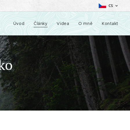
CS
Úvod
Články
Videa
O mně
Kontakt
ko