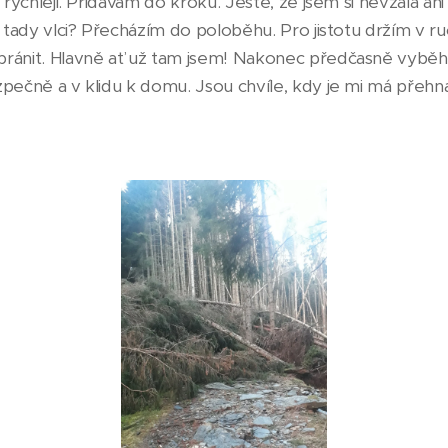
á rychleji. Přidávám do kroku. Ještě, že jsem si nevzala a
u tady vlci? Přecházím do poloběhu. Pro jistotu držím v ru
ránit. Hlavně ať už tam jsem! Nakonec předčasně vyběhnu
pečně a v klidu k domu. Jsou chvíle, kdy je mi má přehna