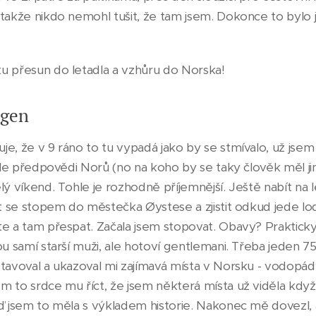
takže nikdo nemohl tušit, že tam jsem. Dokonce to bylo 
u přesun do letadla a vzhůru do Norska!
rgen
e, že v 9 ráno to tu vypadá jako by se stmívalo, už jsem s
 Dle předpovědi Norů (no na koho by se taky člověk měl ji
lý víkend. Tohle je rozhodně příjemnější. Ještě nabít na le
at se stopem do městečka Øystese a zjistit odkud jede lo
te a tam přespat. Začala jsem stopovat. Obavy? Prakticky
ou samí starší muži, ale hotoví gentlemani. Třeba jeden 75 
tavoval a ukazoval mi zajímavá místa v Norsku - vodopády,
m to srdce mu říct, že jsem některá místa už viděla kdy
eď jsem to měla s výkladem historie. Nakonec mě dovezl, 