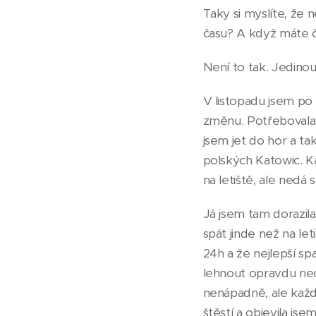
Taky si myslíte, že
času? A když máte č
Není to tak. Jedinou
V listopadu jsem p
změnu. Potřebovala j
jsem jet do hor a ta
polských Katowic. K
na letiště, ale nedá s
Já jsem tam dorazila
spát jinde než na let
24h a že nejlepší sp
lehnout opravdu nech
nenápadně, ale každ
štěstí a objevila jse