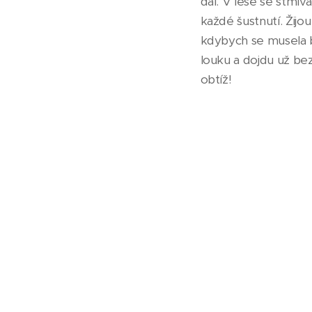
dál. V lese se stmív
každé šustnutí. Žijo
kdybych se musela b
louku a dojdu už bez
obtíž!