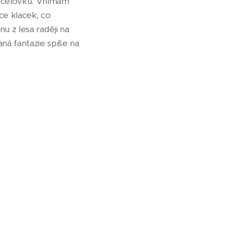
ni čelovku. Vnímám
ce klacek, co
 z lesa raději na
ná fantazie spíše na