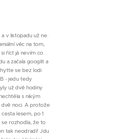
 a v listopadu už ne.
niální věc na tom,
i říct já nevím co
du a začala googlit a
hytte se bez lodi
B - jedu tedy
yly už dvě hodiny
nechtěla s nikým
a dvě noci. A protože
cesta lesem, po 1
 se rozhodla, že to
en tak neodradí! Jdu