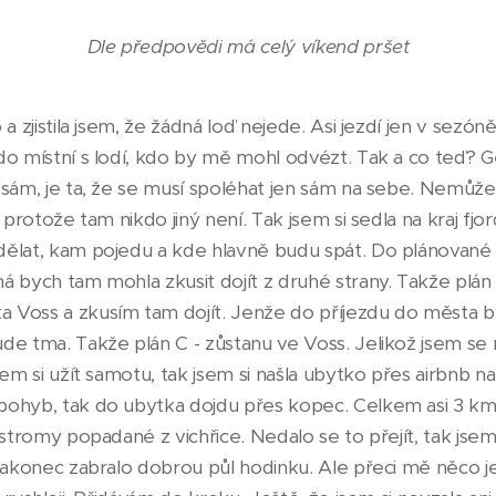
Dle předpovědi má celý víkend pršet
a zjistila jsem, že žádná loď nejede. Asi jezdí jen v sezóně
o místní s lodí, kdo by mě mohl odvézt. Tak a co teď? Ge
sám, je ta, že se musí spoléhat jen sám na sebe. Nemůže s
 protože tam nikdo jiný není. Tak jsem si sedla na kraj fjor
ělat, kam pojedu a kde hlavně budu spát. Do plánované 
 bych tam mohla zkusit dojít z druhé strany. Takže plán 
Voss a zkusím tam dojít. Jenže do příjezdu do města b
de tma. Takže plán C - zůstanu ve Voss. Jelikož jsem se 
sem si užít samotu, tak jsem si našla ubytko přes airbnb n
ohyb, tak do ubytka dojdu přes kopec. Celkem asi 3 km 
 stromy popadané z vichřice. Nedalo se to přejít, tak jsem
 nakonec zabralo dobrou půl hodinku. Ale přeci mě něco j