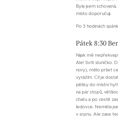
Byla jsem schovaná, 
místo doporučuji.
Po 3 hodinách spánk
Pátek 8:30 Be
Nijak mě nepřekvapuj
Ale! Svítí sluníčko.
nory), mělo pršet ce
vyrážím. Cíl je dost
pěšky do místní hyt
na pár stopů, většin
chatu a po cestě zas
ledovce. Neměla jse
v srpnu. Ale zase t