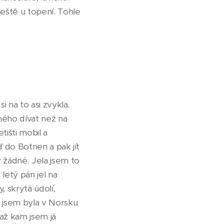
ještě u topení. Tohle
i na to asi zvykla.
ného dívat než na
tišti mobil a
ď do Botnen a pak jít
 žádné. Jela jsem to
letý pán jel na
 skrytá údolí,
ž jsem byla v Norsku
až kam jsem já