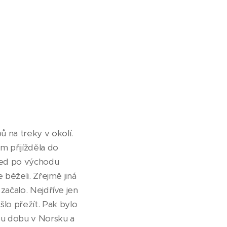
ů na treky v okolí.
m přijížděla do
hned po východu
e běželi. Zřejmě jiná
 začalo. Nejdříve jen
lo přežít. Pak bylo
ou dobu v Norsku a