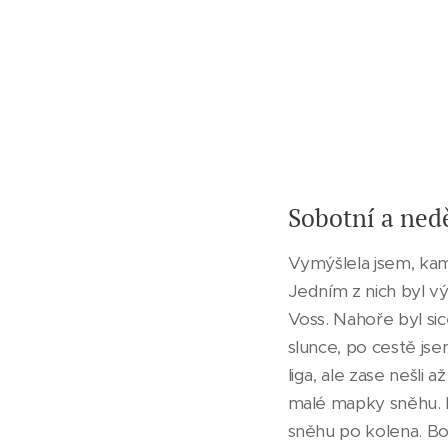
Sobotní a nedě
Vymýšlela jsem, kam 
Jedním z nich byl vý
Voss. Nahoře byl sic
slunce, po cestě jsem
liga, ale zase nešli 
malé mapky sněhu. P
sněhu po kolena. Bo