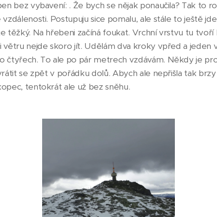
pen bez vybavení: . Že bych se nějak ponaučila? Tak to r
 vzdálenosti. Postupuju sice pomalu, ale stále to ještě jd
e těžký. Na hřebeni začíná foukat. Vrchní vrstvu tu tvoří
i větru nejde skoro jít. Udělám dva kroky vpřed a jeden
o čtyřech. To ale po pár metrech vzdávám. Někdy je pro
vrátit se zpět v pořádku dolů. Abych ale nepřišla tak brzy 
kopec, tentokrát ale už bez sněhu.