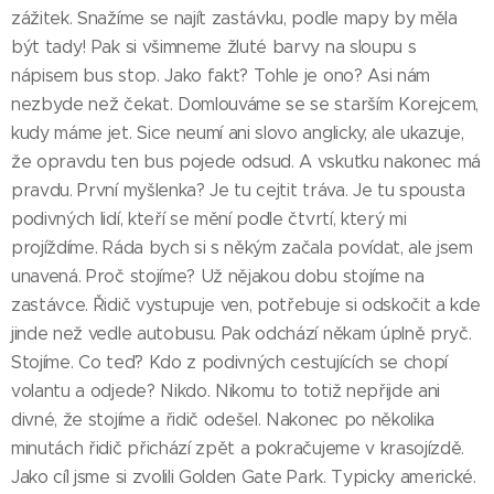
zážitek. Snažíme se najít zastávku, podle mapy by měla
být tady! Pak si všimneme žluté barvy na sloupu s
nápisem bus stop. Jako fakt? Tohle je ono? Asi nám
nezbyde než čekat. Domlouváme se se starším Korejcem,
kudy máme jet. Sice neumí ani slovo anglicky, ale ukazuje,
že opravdu ten bus pojede odsud. A vskutku nakonec má
pravdu. První myšlenka? Je tu cejtit tráva. Je tu spousta
podivných lidí, kteří se mění podle čtvrtí, který mi
projíždíme. Ráda bych si s někým začala povídat, ale jsem
unavená. Proč stojíme? Už nějakou dobu stojíme na
zastávce. Řidič vystupuje ven, potřebuje si odskočit a kde
jinde než vedle autobusu. Pak odchází někam úplně pryč.
Stojíme. Co teď? Kdo z podivných cestujících se chopí
volantu a odjede? Nikdo. Nikomu to totiž nepřijde ani
divné, že stojíme a řidič odešel. Nakonec po několika
minutách řidič přichází zpět a pokračujeme v krasojízdě.
Jako cíl jsme si zvolili Golden Gate Park. Typicky americké.