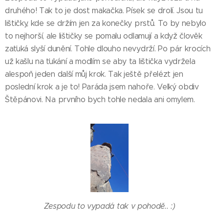
druhého! Tak to je dost makačka. Písek se drolí. Jsou tu
lištičky, kde se držím jen za konečky prstů. To by nebylo
to nejhorší, ale lištičky se pomalu odlamují a když člověk
zaťuká slyší dunění. Tohle dlouho nevydrží. Po pár krocích
už kašlu na ťukání a modlím se aby ta lištička vydržela
alespoň jeden další můj krok. Tak ještě přelézt jen
poslední krok a je to! Paráda jsem nahoře. Velký obdiv
Štěpánovi. Na prvního bych tohle nedala ani omylem.
Zespodu to vypadá tak v pohodě.. :)