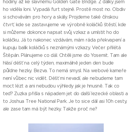
hodiny až ke slavnému Golden Gate Bridge. Z dálky jsem
ho viděla loni. Vypadá furt stejně. Prostě most no. Obdiv
si schovávám pro hory a skály. Projdeme také čínskou
čtvrť, kde se zastavujeme ve výrobně koláčků štěstí, kde
si můžeme dokonce napsat svůj vzkaz a umístit ho do
koláčku. Já to nakonec vzdávám, mám ráda překvapení a
kupuju balík koláčků s neznámými vzkazy. Večer přilétá
Štěpán. Plánujeme co dál. Chtěli jsme do Yosemit. Tam ale
hlásí déšť na celý týden, maximálně jeden den bude
půldne hezky. Bezva. To nemá smysl. Na webové kameře
není vůbec nic vidět. Déšť mi nevadí, ale nebudeme tam
moct lézt a ani nebudou výhledy jak je hnusně. Tak co
teď? Zuzka přišla s nápadem jet do další lezecké oblasti a
to Joshua Tree National Park. Je to sice dál asi 10h cesty,
ale zase tam má být hezky. Takže proč ne?