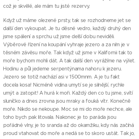
což je skvělé, ale mám tu jisté rezervy.
Když už máme olezené prsty, tak se rozhodneme jet se
další den vykoupat. Je tu děsné vedro, každý druhý den
jsme spálení a sprchu už jsme delší dobu neviděli.
Výběrové řízení na koupání vyhraje jezero a za ním je v
těsném závěsu moře. Tak když už jsme v Kalifornii tak to
moře bychom mohli dát. A tak další den vyrážíme na výlet.
Hodinu a půl jedeme serpentýnama nahoru k jezeru.
Jezero se totiž nachází asi v 1500mnm. A je tu fakt
docela kosa! Nicméně vidina umytí se je silnější, rychle
umýt a zatopit! A hurá k moři. Každý den co tu jsme, svítí
sluníčko a dnes zrovna jsou mraky a fouká vítr. Konečně
moře. Nikdo se nekoupe. Moc se mi do moře nechce, ale
toho bych pak litovala. Nakonec je to paráda jsou
pořádné vlny, je to sranda až do okamžiku, kdy nás začíná
proud vtahovat do moře a nedá se to skoro ustát. Tak jo,