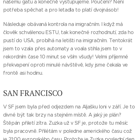
našemu gatu a konečně vystupujeme. Poučení? Není
potřeba spěchat a pro letadla to platí dvojnásob!
Následuje obávaná kontrola na imigračním. I když má
člověk schválenou ESTU, tak konečné rozhodnutí, zda ho
pustí do USA, probíhá na letišti na imigračním. Tentokrát
jsem to vzala přes automaty a voala stihla jsem to v
rekordním čase 10 minut se vším všudy! Velmi příjemné
překvapení oproti minulé návštěvě, kdy jsme čekala ve
frontě asi hodinu.
SAN FRANCISCO
V SF jsem byla před odjezdem na Aljašku loni v září. Je to
divné být tak brzy na stejném místě. A jaký je plán?
Štěpán přiletí zítra. Zuzka už v SF je, protože tu měsíc
byla pracovně. Přilétám v poledne amerického času což
je 21:00 evropského času. Protože je Zuzka poslední den