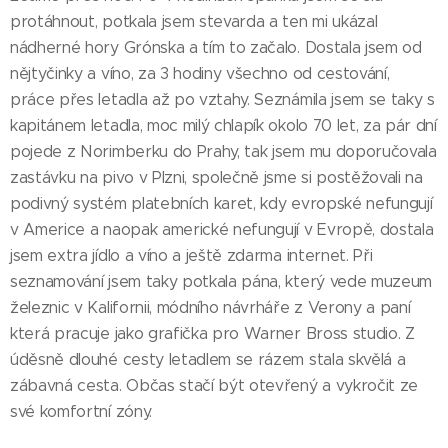
protáhnout, potkala jsem stevarda a ten mi ukázal
nádherné hory Grónska a tím to začalo. Dostala jsem od
nějtyčinky a víno, za 3 hodiny všechno od cestování,
práce přes letadla až po vztahy. Seznámila jsem se taky s
kapitánem letadla, moc milý chlapík okolo 70 let, za pár dní
pojede z Norimberku do Prahy, tak jsem mu doporučovala
zastávku na pivo v Plzni, společně jsme si postěžovali na
podivný systém platebních karet, kdy evropské nefungují
v Americe a naopak americké nefungují v Evropě, dostala
jsem extra jídlo a víno a ještě zdarma internet. Při
seznamování jsem taky potkala pána, který vede muzeum
železnic v Kalifornii, módního návrháře z Verony a paní
která pracuje jako grafička pro Warner Bross studio. Z
úděsně dlouhé cesty letadlem se rázem stala skvělá a
zábavná cesta. Občas stačí být otevřený a vykročit ze
své komfortní zóny.