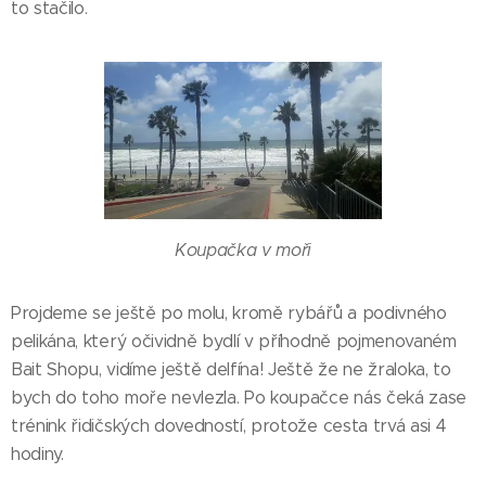
to stačilo.
Koupačka v moři
Projdeme se ještě po molu, kromě rybářů a podivného
pelikána, který očividně bydlí v příhodně pojmenovaném
Bait Shopu, vidíme ještě delfína! Ještě že ne žraloka, to
bych do toho moře nevlezla. Po koupačce nás čeká zase
trénink řidičských dovedností, protože cesta trvá asi 4
hodiny.