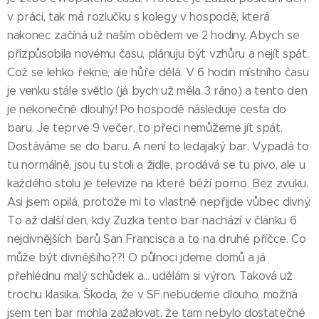
v práci, tak má rozlučku s kolegy v hospodě, která
nakonec začíná už naším obědem ve 2 hodiny. Abych se
přizpůsobila novému času, plánuju být vzhůru a nejít spát.
Což se lehko řekne, ale hůře dělá. V 6 hodin místního času
je venku stále světlo (já bych už měla 3 ráno) a tento den
je nekonečně dlouhý! Po hospodě následuje cesta do
baru. Je teprve 9 večer, to přeci nemůžeme jít spát.
Dostáváme se do baru. A není to ledajaký bar. Vypadá to
tu normálně, jsou tu stoli a židle, prodává se tu pivo, ale u
každého stolu je televize na které běží porno. Bez zvuku.
Asi jsem opilá, protože mi to vlastně nepřijde vůbec divný.
To až další den, kdy Zuzka tento bar nachází v článku 6
nejdivnějších barů San Francisca a to na druhé příčce. Co
může být divnějšího??! O půlnoci jdeme domů a já
přehlédnu malý schůdek a... udělám si výron. Taková už
trochu klasika. Škoda, že v SF nebudeme dlouho, možná
jsem ten bar mohla zažalovat, že tam nebylo dostatečné