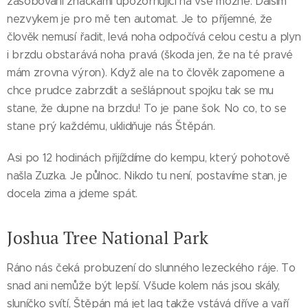
zásobováni značkami upozorňující na vše možné. Dalším
nezvykem je pro mě ten automat. Je to příjemné, že
člověk nemusí řadit, levá noha odpočívá celou cestu a plyn
i brzdu obstarává noha pravá (škoda jen, že na té pravé
mám zrovna výron). Když ale na to člověk zapomene a
chce prudce zabrzdit a sešlápnout spojku tak se mu
stane, že dupne na brzdu! To je pane šok. No co, to se
stane prý každému, uklidňuje nás Štěpán.
Asi po 12 hodinách přijíždíme do kempu, který pohotově
našla Zuzka. Je půlnoc. Nikdo tu není, postavíme stan, je
docela zima a jdeme spát.
Joshua Tree National Park
Ráno nás čeká probuzení do slunného lezeckého ráje. To
snad ani nemůže být lepší. Všude kolem nás jsou skály,
sluníčko svítí, Štěpán má jet lag takže vstává dříve a vaří