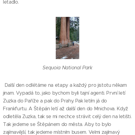
letadlo.
Sequoia National Park
Další den odlétáme na etapy a každý pro jistotu někam
jinam. Vypadá to, jako bychom byli tajní agenti. První letí
Zuzka do Paříže a pak do Prahy. Pak letím já do
Frankfurtu. A Štěpán letí až další den do Mnichova. Když
odletěla Zuzka, tak se mi nechce strávit celý den na letišti.
Tak jedeme se Štěpánem do města. Aby to bylo
zajímavější, tak jedeme místním busem. Velmi zajímavý