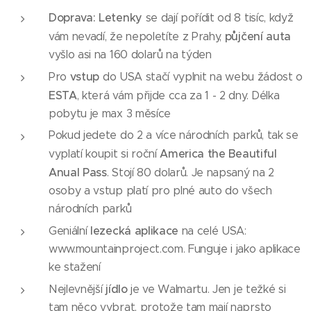
Doprava: Letenky
se dají pořídit od 8 tisíc, když
půjčení auta
vám nevadí, že nepoletíte z Prahy,
vyšlo asi na 160 dolarů na týden
vstup
Pro
do USA stačí vyplnit na webu žádost o
ESTA
, která vám přijde cca za 1 - 2 dny. Délka
pobytu je max 3 měsíce
Pokud jedete do 2 a více národních parků, tak se
America the Beautiful
vyplatí koupit si roční
Anual Pass
. Stojí 80 dolarů. Je napsaný na 2
osoby a vstup platí pro plné auto do všech
národních parků
lezecká aplikace
Geniální
na celé USA:
www.mountainproject.com. Funguje i jako aplikace
ke stažení
jídlo
Nejlevnější
je ve Walmartu. Jen je težké si
tam něco vybrat, protože tam mají naprsto