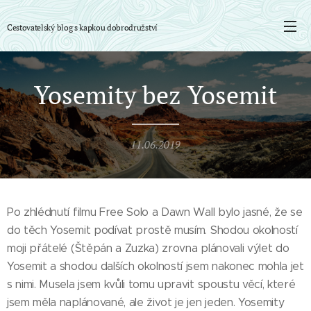
Cestovatelský blog s
kapkou
dobrodružství
Yosemity bez Yosemit
11.06.2019
Po zhlédnutí filmu Free Solo a Dawn Wall bylo jasné, že se
do těch Yosemit podívat prostě musím. Shodou okolností
moji přátelé (Štěpán a Zuzka) zrovna plánovali výlet do
Yosemit a shodou dalších okolností jsem nakonec mohla jet
s nimi. Musela jsem kvůli tomu upravit spoustu věcí, které
jsem měla naplánované, ale život je jen jeden. Yosemity