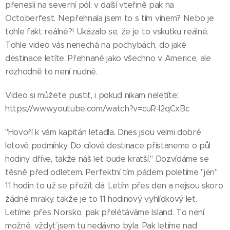
přenesli na severní pól, v další vteřině pak na
Octoberfest. Nepřehnala jsem to s tím vínem? Nebo je
tohle fakt reálné?! Ukázalo se, že je to vskutku reálné.
Tohle video vás nenechá na pochybách, do jaké
destinace letíte. Přehnané jako všechno v Americe, ale
rozhodně to není nudné.
Video si můžete pustit, i pokud nikam neletíte:
https://www.youtube.com/watch?v=cuR-l2qCxBc
"Hovoří k vám kapitán letadla. Dnes jsou velmi dobré
letové podmínky. Do cílové destinace přistaneme o půl
hodiny dříve, takže náš let bude kratší." Dozvídáme se
těsně před odletem. Perfektní tím pádem poletíme "jen"
11 hodin to už se přežít dá. Letím přes den a nejsou skoro
žádné mraky, takže je to 11 hodinový vyhlídkový let.
Letíme přes Norsko, pak přelétáváme Island. To není
možné, vždyť jsem tu nedávno byla. Pak letíme nad