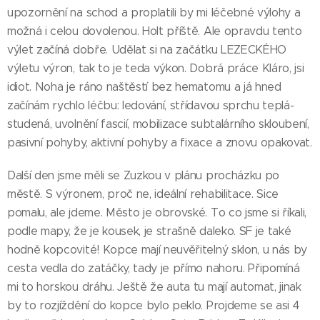
upozornění na schod a proplatili by mi léčebné výlohy a
možná i celou dovolenou. Holt příště. Ale opravdu tento
výlet začíná dobře. Udělat si na začátku LEZECKÉHO
výletu výron, tak to je teda výkon. Dobrá práce Kláro, jsi
idiot. Noha je ráno naštěstí bez hematomu a já hned
začínám rychlo léčbu: ledování, střídavou sprchu teplá-
studená, uvolnění fascií, mobilizace subtalárního skloubení,
pasivní pohyby, aktivní pohyby a fixace a znovu opakovat.
Další den jsme měli se Zuzkou v plánu procházku po
městě. S výronem, proč ne, ideální rehabilitace. Sice
pomalu, ale jdeme. Město je obrovské. To co jsme si říkali,
podle mapy, že je kousek, je strašně daleko. SF je také
hodně kopcovité! Kopce mají neuvěřitelný sklon, u nás by
cesta vedla do zatáčky, tady je přímo nahoru. Připomíná
mi to horskou dráhu. Ještě že auta tu mají automat, jinak
by to rozjíždění do kopce bylo peklo. Projdeme se asi 4