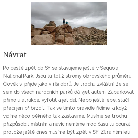
Návrat
Po cestě zpět do SF se stavujeme ještě v Sequoia
National Park. Jsou tu totiž stromy obrovského průměru.
Člověk si přijde jako v říši obrů. Je trochu zvláštní, že se
sem do všech národních parků dá vjet autem. Zaparkovat
přímo u atrakce, vyfotit a jet dál. Nebo ještě lépe, stačí
přeci jen přibrzdit. Tak se tímto pravidle řídíme, a když
vidíme něco pěkného tak zastavíme. Musíme se trochu
přizpůsobit místním a navíc nemáme moc času tu courat,
protože ještě dnes musíme být zpět v SF. Zítra nám letí