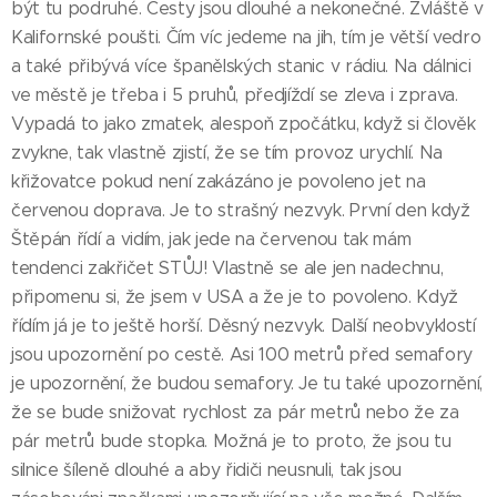
být tu podruhé. Cesty jsou dlouhé a nekonečné. Zvláště v
Kalifornské poušti. Čím víc jedeme na jih, tím je větší vedro
a také přibývá více španělských stanic v rádiu. Na dálnici
ve městě je třeba i 5 pruhů, předjíždí se zleva i zprava.
Vypadá to jako zmatek, alespoň zpočátku, když si člověk
zvykne, tak vlastně zjistí, že se tím provoz urychlí. Na
křižovatce pokud není zakázáno je povoleno jet na
červenou doprava. Je to strašný nezvyk. První den když
Štěpán řídí a vidím, jak jede na červenou tak mám
tendenci zakřičet STŮJ! Vlastně se ale jen nadechnu,
připomenu si, že jsem v USA a že je to povoleno. Když
řídím já je to ještě horší. Děsný nezvyk. Další neobvyklostí
jsou upozornění po cestě. Asi 100 metrů před semafory
je upozornění, že budou semafory. Je tu také upozornění,
že se bude snižovat rychlost za pár metrů nebo že za
pár metrů bude stopka. Možná je to proto, že jsou tu
silnice šíleně dlouhé a aby řidiči neusnuli, tak jsou