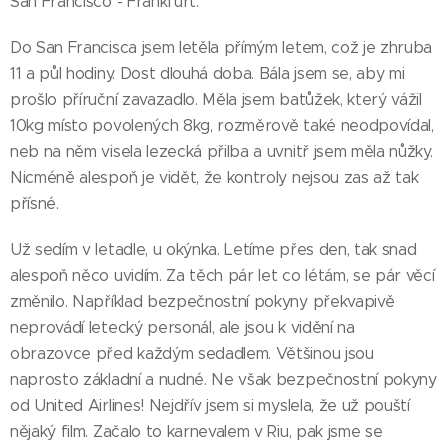
San Francisco - Frankfurt.
Do San Francisca jsem letěla přímým letem, což je zhruba
11 a půl hodiny. Dost dlouhá doba. Bála jsem se, aby mi
prošlo příruční zavazadlo. Měla jsem batůžek, který vážil
10kg místo povolených 8kg, rozměrově také neodpovídal,
neb na něm visela lezecká přilba a uvnitř jsem měla nůžky.
Nicméně alespoň je vidět, že kontroly nejsou zas až tak
přísné.
Už sedím v letadle, u okýnka. Letíme přes den, tak snad
alespoň něco uvidím. Za těch pár let co létám, se pár věcí
změnilo. Například bezpečnostní pokyny překvapivě
neprovádí letecký personál, ale jsou k vidění na
obrazovce před každým sedadlem. Většinou jsou
naprosto základní a nudné. Ne však bezpečnostní pokyny
od United Airlines! Nejdřív jsem si myslela, že už pouští
nějaký film. Začalo to karnevalem v Riu, pak jsme se