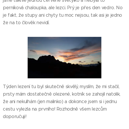
jsme takhle jednou červené světýlko a nebyla to
perníková chaloupka, ale lezci. Prý je přes den vedro. No
je fakt, že stupy ani chyty tu moc nejsou, tak asi je jedno
že na to člověk nevidí.
Týden lezení tu byl skutečně skvělý, myslím, že mi stačil,
prsty mám dostatečně olezené, kotník se zahojil natolik,
že ani nekulhám (jen malinko) a dokonce jsem si i jednu
cestu vylezla na prvního! Rozhodně všem lezcům
doporučuji!