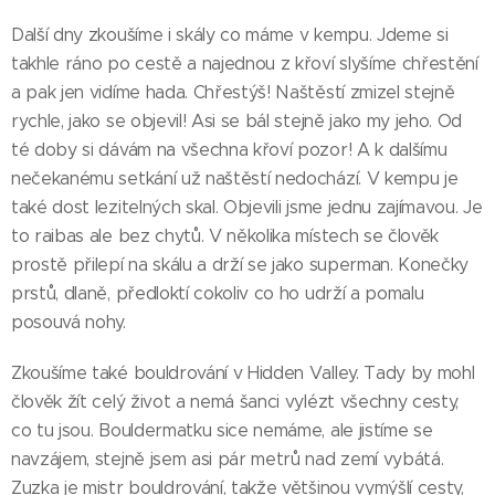
Další dny zkoušíme i skály co máme v kempu. Jdeme si
takhle ráno po cestě a najednou z křoví slyšíme chřestění
a pak jen vidíme hada. Chřestýš! Naštěstí zmizel stejně
rychle, jako se objevil! Asi se bál stejně jako my jeho. Od
té doby si dávám na všechna křoví pozor! A k dalšímu
nečekanému setkání už naštěstí nedochází. V kempu je
také dost lezitelných skal. Objevili jsme jednu zajímavou. Je
to raibas ale bez chytů. V několika místech se člověk
prostě přilepí na skálu a drží se jako superman. Konečky
prstů, dlaně, předloktí cokoliv co ho udrží a pomalu
posouvá nohy.
Zkoušíme také bouldrování v Hidden Valley. Tady by mohl
člověk žít celý život a nemá šanci vylézt všechny cesty,
co tu jsou. Bouldermatku sice nemáme, ale jistíme se
navzájem, stejně jsem asi pár metrů nad zemí vybátá.
Zuzka je mistr bouldrování, takže většinou vymýšlí cesty,