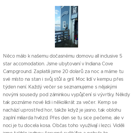
Něco málo k našemu dočasnému domovu all inclusive 5
star accomodation. Jsme ubytovaní v Indiana Cove
Campground. Zaplatili jsme 20 dolarů za noc a máme tu
své místo na stan i svůj stůl a gril. Moc lidí v kempu přes
týden není. Každý večer se seznamujeme s nějakými
novými sousedy pod záminkou vypůjčení si vývrtky. Někdy
tak poznáme nové lidi i několikrát za večer. Kemp se
nachází uprostřed hor, takže když je jasno, tak oblohu
zaplní miliarda hvězd. Přes den se tu sice pečeme, ale v
noci je tu docela kosa. Občas toho využívají i lezci. Viděli