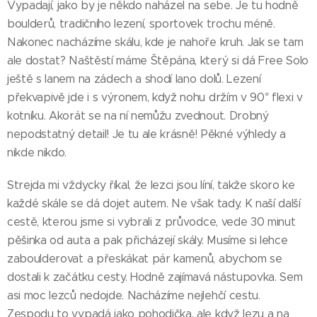
Vypadají, jako by je někdo naházel na sebe. Je tu hodně
boulderů, tradičního lezení, sportovek trochu méně.
Nakonec nacházíme skálu, kde je nahoře kruh. Jak se tam
ale dostat? Naštěstí máme Štěpána, který si dá Free Solo
ještě s lanem na zádech a shodí lano dolů. Lezení
překvapivě jde i s výronem, když nohu držím v 90° flexi v
kotníku. Akorát se na ní nemůžu zvednout. Drobný
nepodstatný detail! Je tu ale krásně! Pěkné výhledy a
nikde nikdo.
Strejda mi vždycky říkal, že lezci jsou líní, takže skoro ke
každé skále se dá dojet autem. Ne však tady. K naší další
cestě, kterou jsme si vybrali z průvodce, vede 30 minut
pěšinka od auta a pak přicházejí skály. Musíme si lehce
zaboulderovat a přeskákat pár kamenů, abychom se
dostali k začátku cesty. Hodně zajímavá nástupovka. Sem
asi moc lezců nedojde. Nacházíme nejlehčí cestu.
Zespodu to vypadá jako pohodička, ale když lezu a na