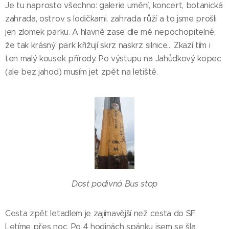
Je tu naprosto všechno: galerie umění, koncert, botanická
zahrada, ostrov s lodičkami, zahrada růží a to jsme prošli
jen zlomek parku. A hlavně zase dle mě nepochopitelné,
že tak krásný park křižují skrz naskrz silnice... Zkazí tím i
ten malý kousek přírody. Po výstupu na Jahůdkový kopec
(ale bez jahod) musím jet zpět na letiště.
Dost podivná Bus stop
Cesta zpět letadlem je zajímavější než cesta do SF.
Letíme přes noc. Po 4 hodinách spánku jsem se šla