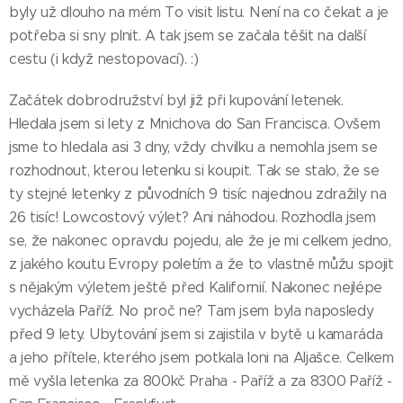
byly už dlouho na mém To visit listu. Není na co čekat a je
potřeba si sny plnit. A tak jsem se začala těšit na další
cestu (i když nestopovací). :)
Začátek dobrodružství byl již při kupování letenek.
Hledala jsem si lety z Mnichova do San Francisca. Ovšem
jsme to hledala asi 3 dny, vždy chvilku a nemohla jsem se
rozhodnout, kterou letenku si koupit. Tak se stalo, že se
ty stejné letenky z původních 9 tisíc najednou zdražily na
26 tisíc! Lowcostový výlet? Ani náhodou. Rozhodla jsem
se, že nakonec opravdu pojedu, ale že je mi celkem jedno,
z jakého koutu Evropy poletím a že to vlastně můžu spojit
s nějakým výletem ještě před Kalifornií. Nakonec nejlépe
vycházela Paříž. No proč ne? Tam jsem byla naposledy
před 9 lety. Ubytování jsem si zajistila v bytě u kamaráda
a jeho přítele, kterého jsem potkala loni na Aljašce. Celkem
mě vyšla letenka za 800kč Praha - Paříž a za 8300 Paříž -