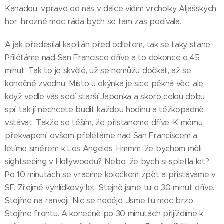
Kanadou, vpravo od nás v dálce vidím vrcholky Aljašských
hor, hrozně moc ráda bych se tam zas podívala.
A jak předesílal kapitán před odletem, tak se taky stane.
Přilétáme nad San Francisco dříve a to dokonce o 45
minut. Tak to je skvělé, už se nemůžu dočkat, až se
konečně zvednu. Místo u okýnka je sice pěkná věc, ale
když vedle vás sedí starší Japonka a skoro celou dobu
spí, tak jí nechcete budit každou hodinu a těžkopádně
vstávat. Takže se těším, že přistaneme dříve. K mému
překvapení, ovšem přelétáme nad San Franciscem a
letíme směrem k Los Angeles. Hmmm, že bychom měli
sightseeing v Hollywoodu? Nebo, že bych si spletla let?
Po 10 minutách se vracíme kolečkem zpět a přistáváme v
SF. Zřejmě vyhlídkový let. Stejně jsme tu o 30 minut dříve.
Stojíme na ranveji. Nic se neděje. Jsme tu moc brzo.
Stojíme frontu. A konečně po 30 minutách přijíždíme k